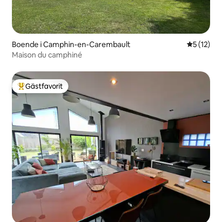
Boende i Camphin-en-Carembault
5 av 5 i g
5 (12)
Maison du camphiné
Gästfavorit
Populär gästfavorit