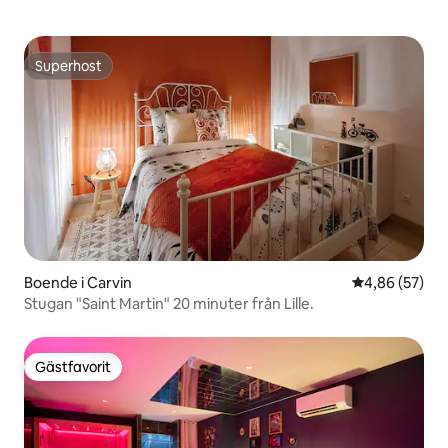
Superhost
Superhost
Boende i Carvin
4,86 av 5 i g
4,86 (57)
Stugan "Saint Martin" 20 minuter från Lille.
Gästfavorit
Gästfavorit