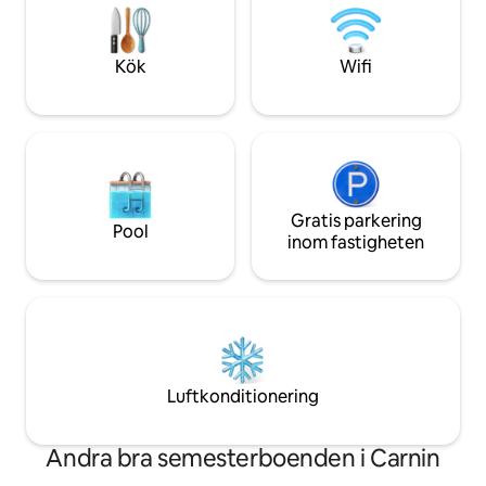
attendent Réservez 
tunnelbana) - 12 km från flygplatsen
Lille-Lesquin Underjordisk parkering,
V'Lille-cyklar, buss, ... allt finns i närheten.
Kök
Wifi
Gratis parkering
Pool
inom fastigheten
Luftkonditionering
Andra bra semesterboenden i Carnin