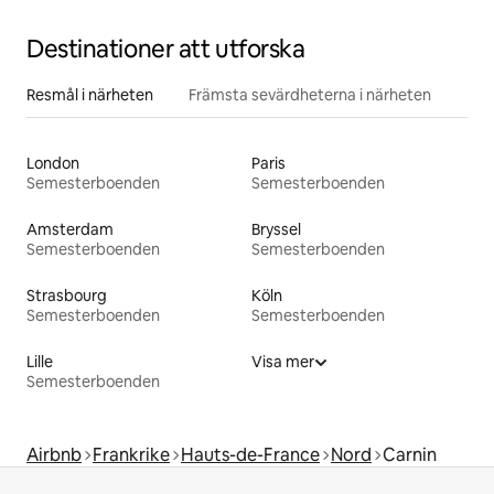
Destinationer att utforska
Resmål i närheten
Främsta sevärdheterna i närheten
London
Paris
Semesterboenden
Semesterboenden
Amsterdam
Bryssel
Semesterboenden
Semesterboenden
Strasbourg
Köln
Semesterboenden
Semesterboenden
Lille
Visa mer
Semesterboenden
Airbnb
Frankrike
Hauts-de-France
Nord
Carnin