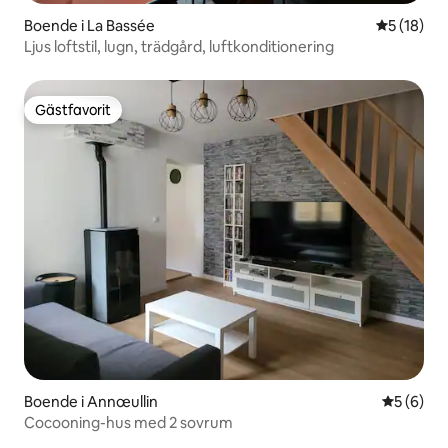
Boende i La Bassée
5 av 5 i g
5 (18)
Ljus loftstil, lugn, trädgård, luftkonditionering
Gästfavorit
Gästfavorit
Boende i Annœullin
5 av 5 i 
5 (6)
Cocooning-hus med 2 sovrum