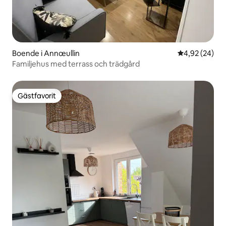
Boende i Annœullin
4,92 av 5 i g
4,92 (24)
Familjehus med terrass och trädgård
Gästfavorit
Gästfavorit