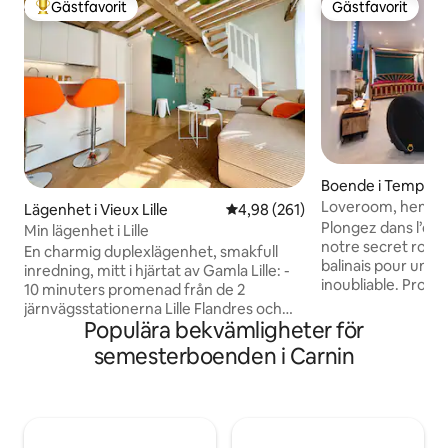
Gästfavorit
Gästfavorit
Populär gästfavorit
Gästfavorit
Boende i Templem
Loveroom, hemliga 
Lägenhet i Vieux Lille
4,98 av 5 i genomsnittligt bety
4,98 (261)
Plongez dans l’évas
Min lägenhet i Lille
notre secret room
En charmig duplexlägenhet, smakfull
balinais pour une 
inredning, mitt i hjärtat av Gamla Lille: -
inoubliable. Profit
10 minuters promenad från de 2
balnéo, d’un sauna rela
järnvägsstationerna Lille Flandres och
instants de détente
Populära bekvämligheter för
Lille Europe - 10 minuters promenad från
à vos désirs avec l
tunnelbanan Rihour eller tunnelbanan
semesterboenden i Carnin
sublimé par un mi
Lille Flandre - 5 minuters promenad från
autour du baby-fo
Grand-Place - 1,5 km (20 min promenad)
une nuit douce et
från Zenith de Lille - 12 km från Grand
lit king-size 2m X 
Stade Pierre Mauroy i Villeneuve-d'Ascq
Calme, exotisme e
(15 minuter med bil eller 40 minuter med