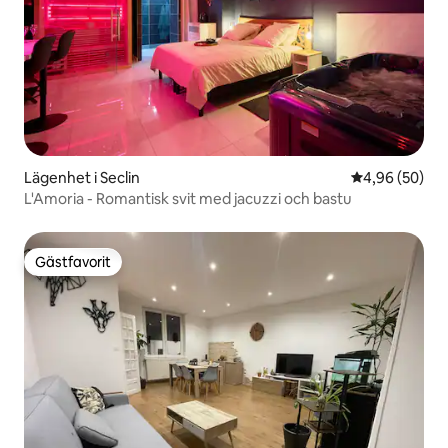
Lägenhet i Seclin
4,96 av 5 i g
4,96 (50)
L'Amoria - Romantisk svit med jacuzzi och bastu
Gästfavorit
Gästfavorit