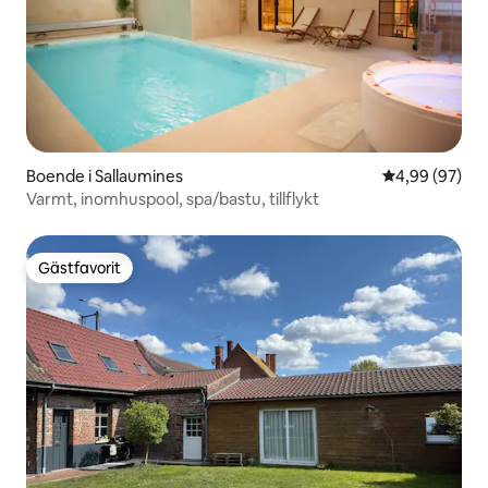
Boende i Sallaumines
4,99 av 5 i g
4,99 (97)
Varmt, inomhuspool, spa/bastu, tillflykt
Gästfavorit
Gästfavorit