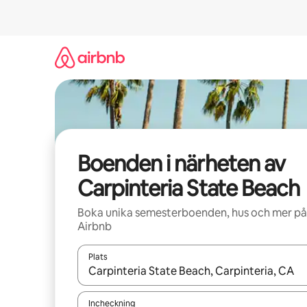
Hoppa
till
innehåll
Boenden i närheten av
Carpinteria State Beach
Boka unika semesterboenden, hus och mer på
Airbnb
Plats
När resultaten är tillgängliga kan du navigera me
Incheckning