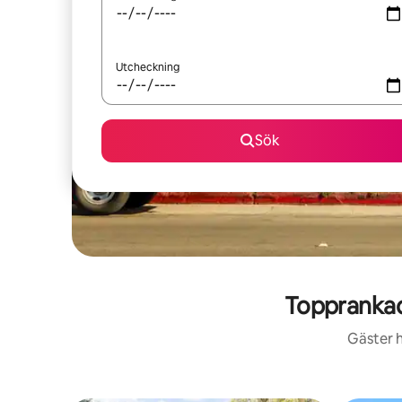
Utcheckning
Sök
Topprankad
Gäster h