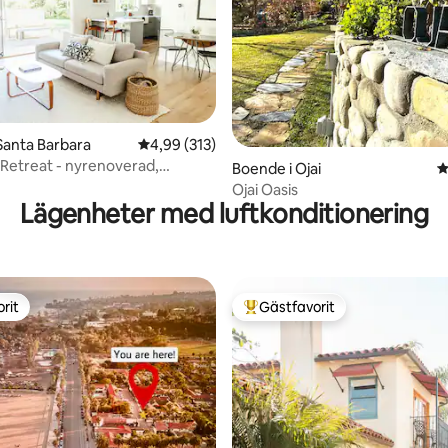
Santa Barbara
4,99 av 5 i genomsnittligt betyg, 313 omdöm
4,99 (313)
ligt betyg, 202 omdömen
 Retreat - nyrenoverad,
Boende i Ojai
4
till stranden
Ojai Oasis
Lägenheter med luftkonditionering
rit
Gästfavorit
rit
Populär gästfavorit