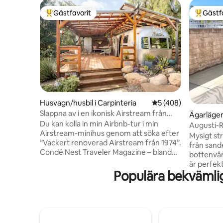
Gästfavorit
Gästf
Populär gästfavorit
Populär 
Husvagn/husbil i Carpinteria
5 av 5 i genomsnitt
5 (408)
Slappna av i en ikonisk Airstream från
Ägarlägen
1974 på en ekologisk ranch
Du kan kolla in min Airbnb-tur i min
Augusti-
Airstream-minihus genom att söka efter
nära stra
Mysigt st
”Vackert renoverad Airstream från 1974”.
från sand
Condé Nest Traveler Magazine – bland
bottenvån
de 40 bästa Airbnb-boendena i södra
är perfek
Kalifornien! Ditt eget privata utrymme
Populära bekvämli
stranden,
Börja drömma om Kalifornien i en
en snabb 
restaurerad 33-fots Airstream bara en
restauran
kort bilresa från Carpinteria. Rincon
livsmedel
Point, känt som kustens drottning i
Carpinteria St
surfvärlden, och Summerland ligger båda
Queen-sä