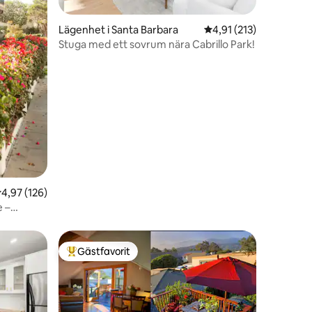
Lägenhet i Santa Barbara
4,91 av 5 i genomsnit
4,91 (213)
en
Stuga med ett sovrum nära Cabrillo Park!
,97 av 5 i genomsnittligt betyg, 126 omdömen
4,97 (126)
e –
Gästfavorit
Populär gästfavorit