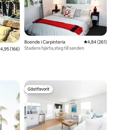
en
Boende i Carpinteria
4,84 av 5 i genomsnitt
4,84 (261)
Stadens hjärta,steg till sanden
,95 av 5 i genomsnittligt betyg, 166 omdömen
4,95 (166)
Gästfavorit
Gästfavorit