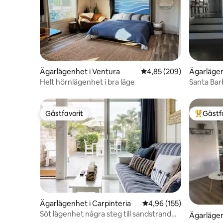
Ägarlägenhet i Ventura
4,85 av 5 i genomsnitt
4,85 (209)
Ägarlägen
a
Helt hörnlägenhet i bra läge
Santa Bar
Gästfavorit
Gästf
Gästfavorit
Populär 
Ägarlägenhet i Carpinteria
4,96 av 5 i genomsnitt
4,96 (155)
Söt lägenhet några steg till sandstrand
Ägarlägen