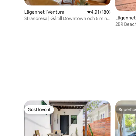
Lägenhet i Ventura
4,91 av 5 i genomsnitt
4,91 (180)
Lägenhet 
Strandresa | Gå till Downtown och 5 min
2BR Beach 
till stranden
pir
Gästfavorit
Superho
Gästfavorit
Superho