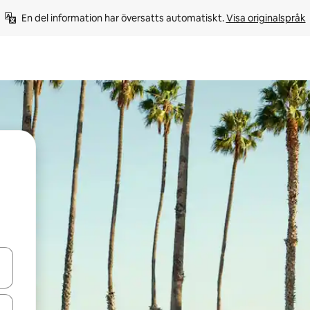
En del information har översatts automatiskt. 
Visa originalspråk
d upp- och nedåtpilarna eller utforska genom att trycka eller svepa.