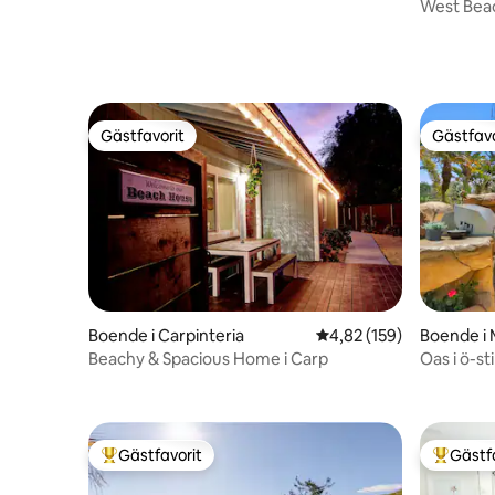
med privat bar, trädgård och altan
a
West Beac
Gästfavorit
Gästfavo
Gästfavorit
Gästfavo
Boende i Carpinteria
4,82 av 5 i genomsnitt
4,82 (159)
Boende i
Beachy & Spacious Home i Carp
Oas i ö-sti
Gästfavorit
Gästf
Populär gästfavorit
Populär 