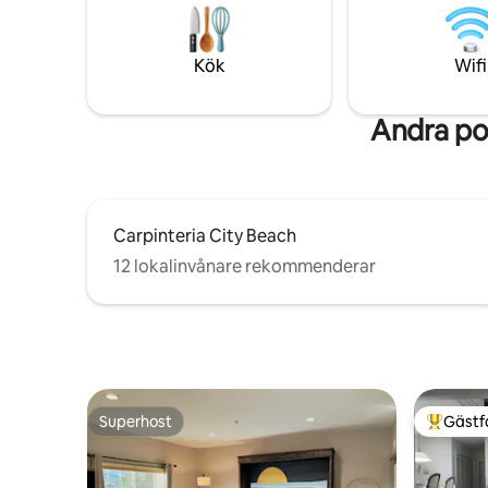
en kort bilresa bort. Ingen kollektivtrafik.
utdragbar 
Bil krävs Det kommer att finnas en
inomhus 
välkomsthandbok och olika broschyrer
på utepla
Kök
Wifi
till hands.
Koppla av
vågorna so
Andra po
Carpinteria City Beach
12 lokalinvånare rekommenderar
Superhost
Gästf
Superhost
Populär 