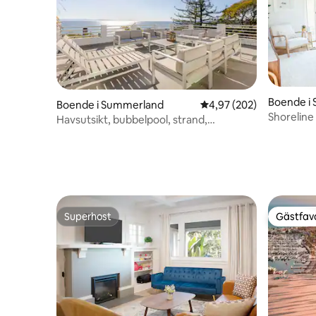
Boende i 
Boende i Summerland
4,97 av 5 i genomsnitt
4,97 (202)
Shoreline
Havsutsikt, bubbelpool, strand,
promenad 
Summerland, Montecito
Superhost
Gästfavo
Superhost
Gästfavo