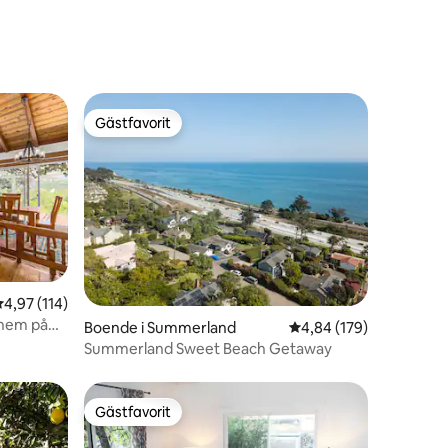
uppvärmd pool
Gästfavorit
Gästfavorit
en
,97 av 5 i genomsnittligt betyg, 114 omdömen
4,97 (114)
hem på
Boende i Summerland
4,84 av 5 i genomsnitt
4,84 (179)
Summerland Sweet Beach Getaway
Gästfavorit
Gästfavorit