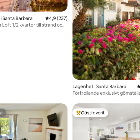
ligt betyg, 180 omdömen
i Santa Barbara
4,9 av 5 i genomsnittligt betyg, 237 omdöm
4,9 (237)
Loft 1/2 kvarter till strand och
Lägenhet i Santa Barbara
4
Förtrollande exklusivt gömställ
gångavstånd till allt
st
Gästfavorit
st
Populär gästfavorit