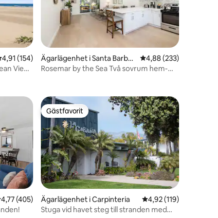
,91 av 5 i genomsnittligt betyg, 154 omdömen
4,91 (154)
Ägarlägenhet i Santa Barbar
4,88 av 5 i genomsnitt
4,88 (233)
a
ean View
Rosemar by the Sea Två sovrum hem-
en
Santa Barbara
Gästfavorit
Gästfavorit
,77 av 5 i genomsnittligt betyg, 405 omdömen
4,77 (405)
Ägarlägenhet i Carpinteria
4,92 av 5 i genomsnitt
4,92 (119)
randen!
Stuga vid havet steg till stranden med
en