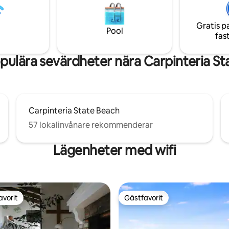
däcket. Husdjur är välkomna! St
soffa, fullt utrustat kök,
hektar helt inhägnad trädgård
matplats, badrum och matbord
omger vardagsrummet.
Gratis p
tsen. Mysigt, rent och lättsamt.
Pool
fas
 på uteplatsen och lyssna på
m slår in på natten :)
pulära sevärdheter nära Carpinteria St
Carpinteria State Beach
57 lokalinvånare rekommenderar
Lägenheter med wifi
avorit
Gästfavorit
gästfavorit
Gästfavorit