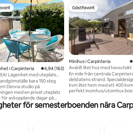
avorit
Gästfavorit
gästfavorit
Gästfavorit
ligt betyg, 408 omdömen
Minihus i Carpinteria
4
Avskilt litet hus med havsutsikt
het i Carpinteria
4,94 av 5 i genomsnittligt betyg, 163 omdöm
4,94 (163)
En mile från centrala Carpinter
REA! Lägenhet med uteplats
delstatens strand. Specialdesignat 320
nden.
randgömställe bara 150 steg
kvm litet hem med ett 400 kvm
en! Denna studio på
perfekt inomhus/utomhus boen
ingen med en privat uteplats
avslappnat och bekvämt ställe 
t för avkopplande dagar på
med fullstora apparater, högt i 
gheter för semesterboenden nära Carpi
 poolen och lägenheten. Det är
sovloft. Gott om utrymme för 1
promenad till lokala Linden Ave.
personer, en liten familj eller 4
ger/bryggerier,
äventyrliga personer. Det stora
/snackshacks & kronjuvelen
fönstret möjliggör vackert natur
ate Beach. Det finns en
och enkel tillgång till sittplatser
ng, vardagsrum med