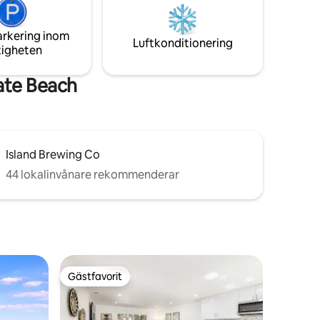
or 1/2
avkoppling. Interiören inkluderar ett
 som
renoverat badrum, en queensize-säng,
arkering inom
kylskåp, mikrovågsugn, kaffebryggare,
Luftkonditionering
tigheten
TV och WIFI.
ate Beach
Island Brewing Co
44 lokalinvånare rekommenderar
Gästfavorit
Gästfavorit