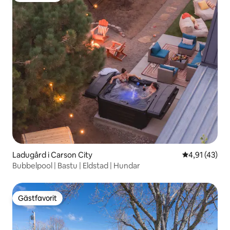
Ladugård i Carson City
4,91 av 5 i g
4,91 (43)
Bubbelpool | Bastu | Eldstad | Hundar
Gästfavorit
Gästfavorit