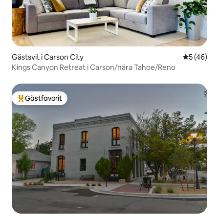
Gästsvit i Carson City
5 av 5 i g
5 (46)
Kings Canyon Retreat i Carson/nära Tahoe/Reno
Gästfavorit
Populär gästfavorit