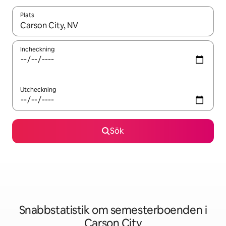
Plats
När resultaten är tillgängliga kan du navigera med upp- och ned
Incheckning
Utcheckning
Sök
Snabbstatistik om semesterboenden i
Carson City