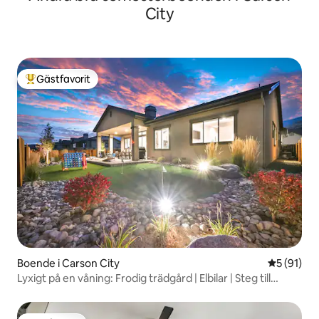
City
Gästfavorit
Populär gästfavorit
Boende i Carson City
5 av 5 i g
5 (91)
Lyxigt på en våning: Frodig trädgård | Elbilar | Steg till
vandring, golf