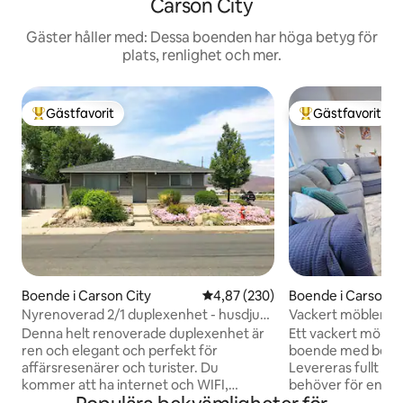
Carson City
Gäster håller med: Dessa boenden har höga betyg för
plats, renlighet och mer.
Gästfavorit
Gästfavorit
Populär gästfavorit
Populär gästfavor
Boende i Carson City
4,87 av 5 i genomsnittligt bety
4,87 (230)
Boende i Carson C
Nyrenoverad 2/1 duplexenhet - husdjur
Vackert möblerat
$10+/dag ext
Denna helt renoverade duplexenhet är
Ett vackert möble
ren och elegant och perfekt för
boende med bekvä
affärsresenärer och turister. Du
Levereras fullt inr
kommer att ha internet och WIFI,
behöver för en per
angränsande garage, uteplats och en
ett ljust vardagsr