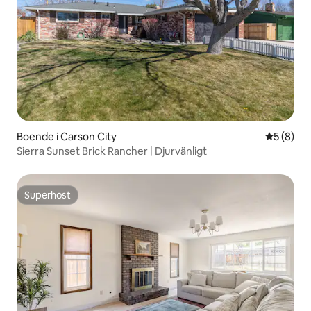
Boende i Carson City
5 av 5 i 
5 (8)
Sierra Sunset Brick Rancher | Djurvänligt
Superhost
Superhost