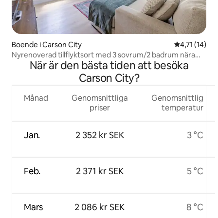
Boende i Carson City
4,71 av 5 i 
4,71 (14)
Nyrenoverad tillflyktsort med 3 sovrum/2 badrum nära
När är den bästa tiden att besöka
Tahoe
Carson City?
Månad
Genomsnittliga
Genomsnittlig
priser
temperatur
Jan.
2 352 kr SEK
3 °C
Feb.
2 371 kr SEK
5 °C
Mars
2 086 kr SEK
8 °C