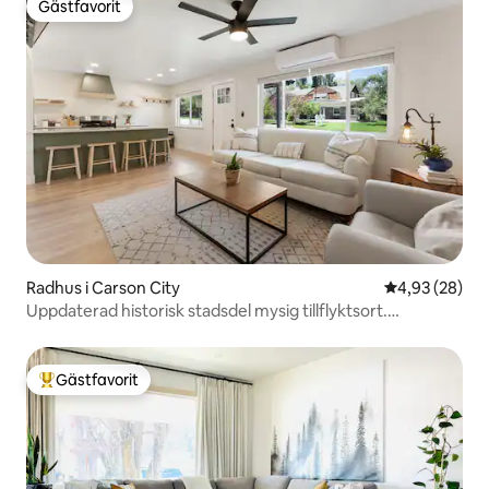
Gästfavorit
Gästfavorit
Radhus i Carson City
4,93 av 5 i g
4,93 (28)
Uppdaterad historisk stadsdel mysig tillflyktsort.
Gångavstånd
Gästfavorit
Populär gästfavorit