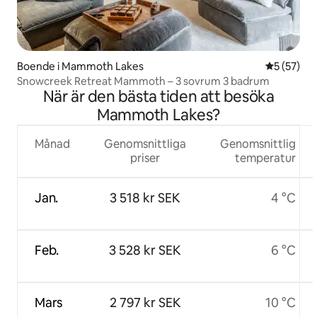
Boende i Mammoth Lakes
5 av 5 i g
5 (57)
Snowcreek Retreat Mammoth – 3 sovrum 3 badrum
När är den bästa tiden att besöka
Mammoth Lakes?
Månad
Genomsnittliga
Genomsnittlig
priser
temperatur
Jan.
3 518 kr SEK
4 °C
Feb.
3 528 kr SEK
6 °C
Mars
2 797 kr SEK
10 °C