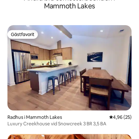
Mammoth Lakes
Gästfavorit
Gästfavorit
Radhus i Mammoth Lakes
4,96 av 5 i g
4,96 (25)
Luxury Creekhouse vid Snowcreek 3 BR 3,5 BA