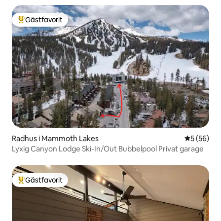
Gästfavorit
Populär gästfavorit
Radhus i Mammoth Lakes
5 av 5 i g
5 (56)
Lyxig Canyon Lodge Ski-In/Out Bubbelpool Privat garage
Gästfavorit
Populär gästfavorit