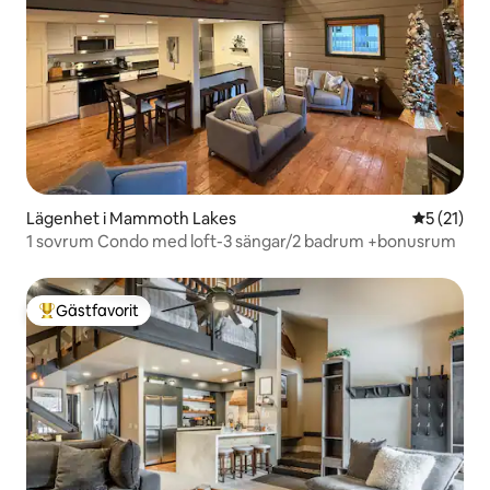
Lägenhet i Mammoth Lakes
5 av 5 i g
5 (21)
1 sovrum Condo med loft-3 sängar/2 badrum +bonusrum
Gästfavorit
Populär gästfavorit