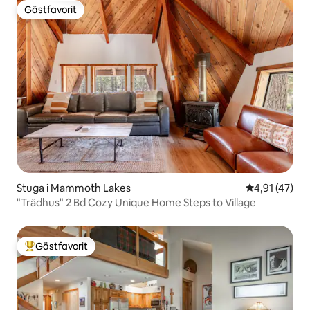
Gästfavorit
Gästfavorit
Stuga i Mammoth Lakes
4,91 av 5 i g
4,91 (47)
"Trädhus" 2 Bd Cozy Unique Home Steps to Village
Gästfavorit
Populär gästfavorit