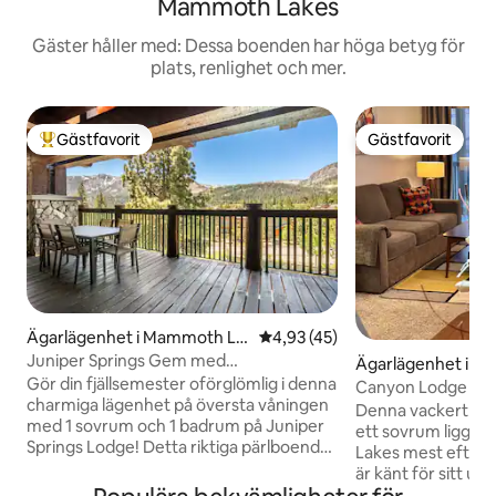
Mammoth Lakes
Gäster håller med: Dessa boenden har höga betyg för
plats, renlighet och mer.
Gästfavorit
Gästfavorit
Populär gästfavorit
Gästfavorit
Ägarlägenhet i Mammoth La
4,93 av 5 i genomsnittligt be
4,93 (45)
kes
Juniper Springs Gem med
Ägarlägenhet i M
panoramautsikt över bergen!
Gör din fjällsemester oförglömlig i denna
akes
Canyon Lodge Co
charmiga lägenhet på översta våningen
Gångavstånd till li
Denna vackert in
med 1 sovrum och 1 badrum på Juniper
ett sovrum ligger
Springs Lodge! Detta riktiga pärlboende
Lakes mest efter
har fantastisk bergsutsikt och en privat
är känt för sitt u
balkong där du kan njuta av kaffe vid
till liftarna. Bara 