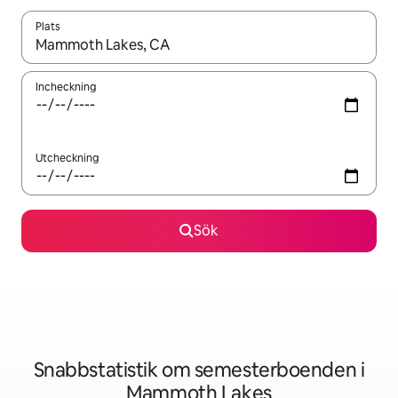
Plats
När resultaten är tillgängliga kan du navigera med upp- och ned
Incheckning
Utcheckning
Sök
Snabbstatistik om semesterboenden i
Mammoth Lakes