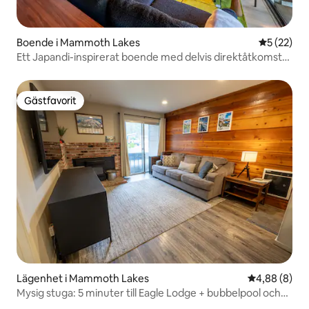
Boende i Mammoth Lakes
5 av 5 i g
5 (22)
Ett Japandi-inspirerat boende med delvis direktåtkomst
till pisten · Elbil · Bubbelpool
Gästfavorit
Gästfavorit
Lägenhet i Mammoth Lakes
4,88 av 5 i 
4,88 (8)
Mysig stuga: 5 minuter till Eagle Lodge + bubbelpool och
bastu!