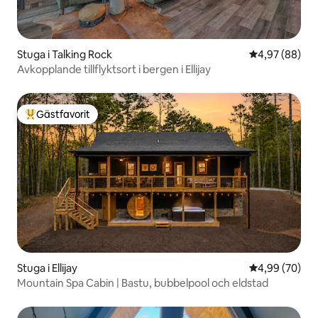
Stuga i Talking Rock
4,97 av 5 i g
4,97 (88)
Avkopplande tillflyktsort i bergen i Ellijay
Gästfavorit
Populär gästfavorit
Stuga i Ellijay
4,99 av 5 i g
4,99 (70)
Mountain Spa Cabin | Bastu, bubbelpool och eldstad