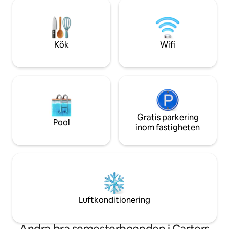
utformade för komfort: * Tunnbastu *
$50/vistelse. Du måste skicka in körkort
Kallt dopp * Bubbelpool * Eldstad * Två
och verifieringsfo
king size-sängar * Spa-morgonrockar *
panoramicparadise
Yogamattor och meditationsdäck *
bekräfta bokninge
Tillgång till bäck och sjö * Öppen spis *
Kök
Wifi
Kajak + SUP
Gratis parkering
Pool
inom fastigheten
Luftkonditionering