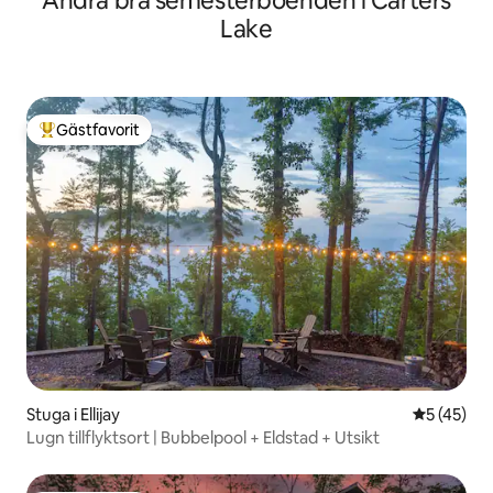
Andra bra semesterboenden i Carters
Lake
Gästfavorit
Populär gästfavorit
Stuga i Ellijay
5 av 5 i g
5 (45)
Lugn tillflyktsort | Bubbelpool + Eldstad + Utsikt