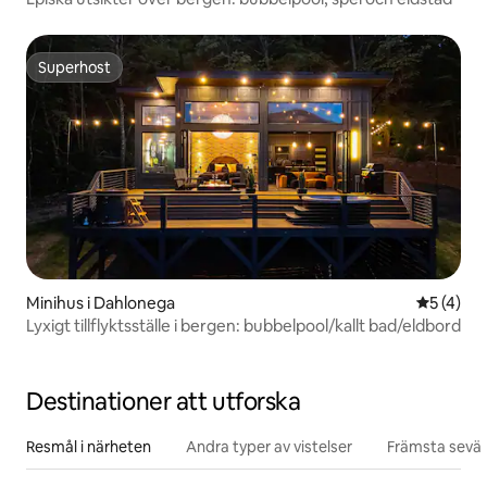
Superhost
Superhost
Minihus i Dahlonega
5 av 5 i 
5 (4)
Lyxigt tillflyktsställe i bergen: bubbelpool/kallt bad/eldbord
Destinationer att utforska
Resmål i närheten
Andra typer av vistelser
Främsta sevär