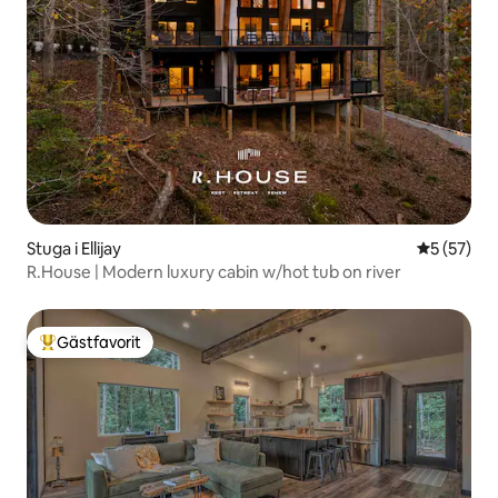
Stuga i Ellijay
5 av 5 i g
5 (57)
R.House | Modern luxury cabin w/hot tub on river
Gästfavorit
Populär gästfavorit