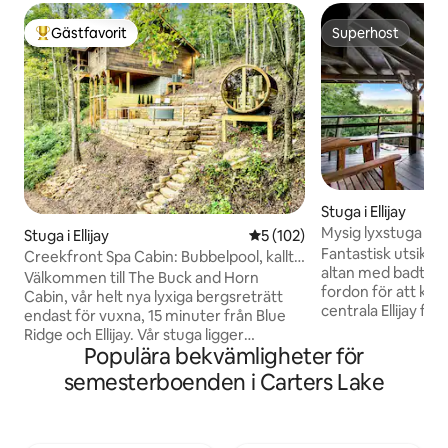
Gästfavorit
Superhost
Populär gästfavorit
Superhost
Stuga i Ellijay
Mysig lyxstuga med
Stuga i Ellijay
5 av 5 i genomsnittligt bet
5 (102)
Fantastisk utsikt ö
Creekfront Spa Cabin: Bubbelpool, kallt
altan med badtu
dopp, bastu
Välkommen till The Buck and Horn
fordon för att kom
Cabin, vår helt nya lyxiga bergsreträtt
centrala Ellijay fö
endast för vuxna, 15 minuter från Blue
shopping, Carters
Ridge och Ellijay. Vår stuga ligger
River som är kända 
Populära bekvämligheter för
inbäddad vid en bäck med en privat stig
kajakpaddling och 
till en lugn sjö och är utformad för
semesterboenden i Carters Lake
Vandringsleder (A
välbefinnande, romantik och avkoppling.
och vattenfall i n
Njut av panoramautsikt över bergen och
säng på bottenvå
varva ner med bekvämligheter som är
gäster, 1 hund upp t