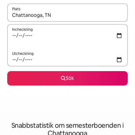
Plats
När resultaten är tillgängliga kan du navigera med upp- och ned
Incheckning
Utcheckning
Sök
Snabbstatistik om semesterboenden i
Chattanooga