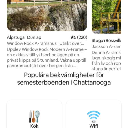
Alpstuga i Dunlap
5 av 5 i genomsnittligt bety
5 (220)
Stuga i Rossville
Window Rock A-ramshus | Utsikt över
Jackson A-ramsh
klippan, bubbelpool, bland de 1 % bästa
Upplev Window Rock Modern A-Frame –
Denna A-ramstuga 
en exklusiv tillflyktsort belägen på en
lugn, skogig miljö 
privat klippa på 5 tunnland. Vakna upp till
från liv och rörel
panoramautsikt över bergen från
stuga är perfekt f
kingsize-sviten med loft. Njut av en
Populära bekvämligheter för
som söker avskild
badtunna i alaskansk cederträ på nästan
blandning av rust
semesterboenden i Chattanooga
två meter vid solnedgången. Avsluta
komfort. Njut av d
kvällen vid eldstaden under en av de
och stora fönster 
mörkaste himlarna i regionen. Betygsatt
naturligt ljus sam
bland de översta 1 % på Airbnb. För fler
vacker utsikt öve
bilder och videoklipp kan du följa oss på
Med ett fullt utru
@windowrockmodern eller hitta oss
sovrum på loftet 
online. Bokat på ditt önskade datum?
för par, ensamma ä
Prova vårt andra, större boende,
som längtar efter e
Jackson Point!
Kök
Wifi