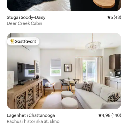
Stuga i Soddy-Daisy
5 av 5 i g
5 (43)
Deer Creek Cabin
Gästfavorit
Populär gästfavorit
Lägenhet i Chattanooga
4,98 av 5 i ge
4,98 (140)
Radhus i historiska St. Elmo!