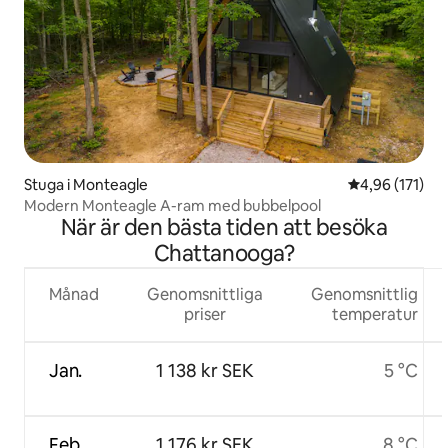
Stuga i Monteagle
4,96 av 5 i ge
4,96 (171)
Modern Monteagle A-ram med bubbelpool
När är den bästa tiden att besöka
Chattanooga?
Månad
Genomsnittliga
Genomsnittlig
priser
temperatur
Jan.
1 138 kr SEK
5 °C
Feb.
1 176 kr SEK
8 °C