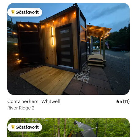
Gästfavorit
Populär gästfavorit
Containerhem i Whitwell
5 av 5 i 
5 (11)
River Ridge 2
Gästfavorit
Populär gästfavorit