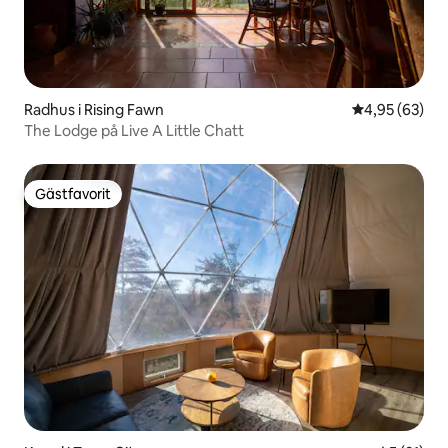
Radhus i Rising Fawn
4,95 av 5 i g
4,95 (63)
The Lodge på Live A Little Chatt
Gästfavorit
Gästfavorit