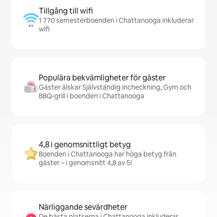
Tillgång till wifi
1 770 semesterboenden i Chattanooga inkluderar
wifi
Populära bekvämligheter för gäster
Gäster älskar Självständig incheckning, Gym och
BBQ-grill i boenden i Chattanooga
4,8 i genomsnittligt betyg
Boenden i Chattanooga har höga betyg från
gäster – i genomsnitt 4,8 av 5!
Närliggande sevärdheter
De bästa platserna i Chattanooga inkluderar