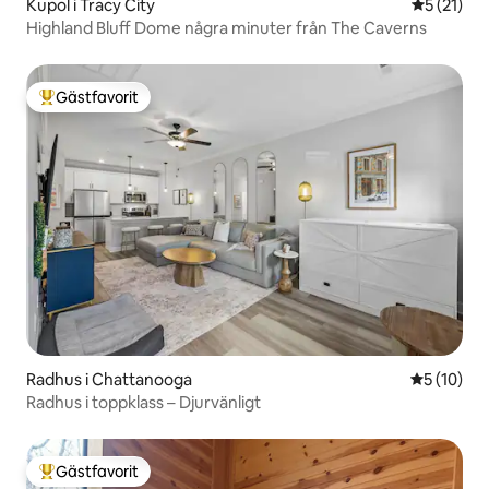
Kupol i Tracy City
5 av 5 i g
5 (21)
Highland Bluff Dome några minuter från The Caverns
Gästfavorit
Populär gästfavorit
Radhus i Chattanooga
5 av 5 i g
5 (10)
Radhus i toppklass – Djurvänligt
Gästfavorit
Populär gästfavorit