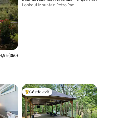
Lookout Mountain Retro Pad
,95 av 5 i genomsnittligt betyg, 360 omdömen
4,95 (360)
Gästfavorit
Populär gästfavorit