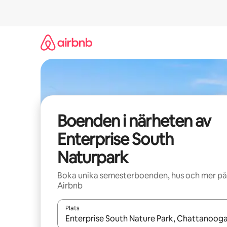
Hoppa
till
innehåll
Boenden i närheten av
Enterprise South
Naturpark
Boka unika semesterboenden, hus och mer på
Airbnb
Plats
När resultaten är tillgängliga kan du navigera me