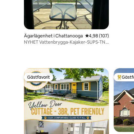
Ägarlägenhet i Chattanooga
4,98 av 5 i genomsnitt
4,98 (107)
NYHET Vattenbrygga-Kajaker-SUPS-TN
River Gorge!
Gästfavorit
Gästf
Gästfavorit
Populär 