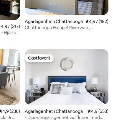
Ägarlägenhet i Chattanooga
4,97 av 5 i genomsnitt
4,97 (182)
,97 av 5 i genomsnittligt betyg, 317 omdömen
4,97 (317)
Chattanooga Escape! Riverwalk,
 Hjärtat
akvarium och mer
en
Gästfavorit
Gästfavorit
4,9 av 5 i genomsnittligt betyg, 236 omdömen
4,9 (236)
Ägarlägenhet i Chattanooga
4,9 av 5 i genomsnitt
4,9 (353)
en
acks★
~Djurvänlig~lägenhet vid floden med
balkong