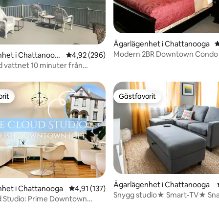
ligt betyg, 540 omdömen
Ägarlägenhet i Chattanooga
4
Modern 2BR Downtown Condo ~
nhet i Chattanoog
4,92 av 5 i genomsnittligt betyg, 296 omdöm
4,92 (296)
av Southside
d vattnet 10 minuter från
rit
Gästfavorit
rit
Gästfavorit
Ägarlägenhet i Chattanooga
nhet i Chattanooga
4,91 av 5 i genomsnittligt betyg, 137 omdöm
4,91 (137)
Snygg studio★ Smart-TV★ Sn
d Studio: Prime Downtown
Nära centrum