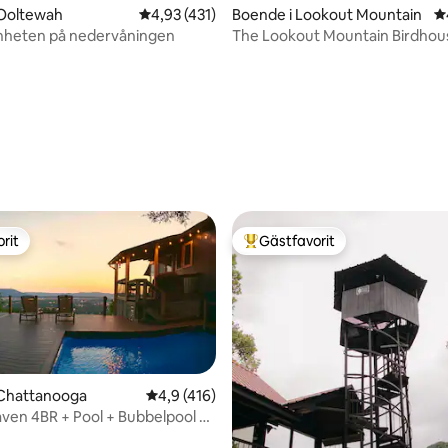
 Ooltewah
4,93 av 5 i genomsnittligt betyg, 431 omdöm
4,93 (431)
Boende i Lookout Mountain
4
enheten på nedervåningen
The Lookout Mountain Birdhou
ligt betyg, 190 omdömen
rit
Gästfavorit
rit
Populär gästfavorit
 Chattanooga
4,9 av 5 i genomsnittligt betyg, 416 omdöm
4,9 (416)
ven 4BR + Pool + Bubbelpool +
ligt betyg, 253 omdömen
is