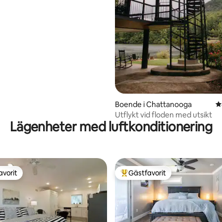
Boende i Chattanooga
4
Utflykt vid floden med utsikt
Lägenheter med luftkonditionering
avorit
Gästfavorit
gästfavorit
Populär gästfavorit