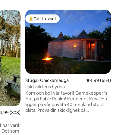
Trädhus 
Gästfavorit
Gästf
Populär gästfavorit
Populär
Whippoor
"Fly, sla
berättel
Whippoorw
familjevän
trädtopp
Chattanoo
erbjuder u
att se so
för lata
Stuga i Chickamauga
4,99 av 5 i genomsnitt
4,99 (654)
Whippoorw
musik och
Jaktvaktens hydda
hängande 
Kom och bo i vår favorit Gamekeeper 's
mot stjär
Hut på Fable Realm! Keeper of Keys 'Hut
Whippoor
ligger på vår privata 40 tunnland stora
en
plats. Prova din skicklighet på
,99 av 5 i genomsnittligt betyg, 308 omdömen
4,99 (308)
skattjakten, koppla av vid en eld utanför
(gigantisk stor gryta), titta på fåglarna
njuta av dammen från utsidan av detta
m
magiska stenutrymme precis nerför