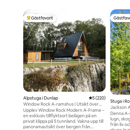
Gästfavorit
Gästfavo
Populär gästfavorit
Gästfavo
Alpstuga i Dunlap
5 av 5 i genomsnitt
5 (220)
Stuga i Ro
Window Rock A-ramshus | Utsikt över
Jackson 
klippan, bubbelpool, bland de 1 % bästa
Upplev Window Rock Modern A-Frame –
Denna A-r
en exklusiv tillflyktsort belägen på en
lugn, skog
privat klippa på 5 tunnland. Vakna upp till
från liv 
panoramautsikt över bergen från
stuga är 