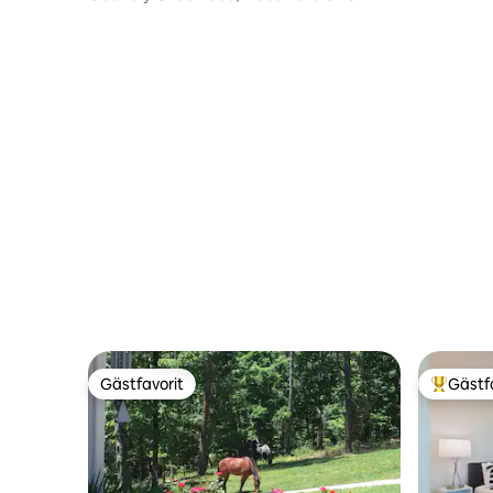
Cherokee Vly
Gästfavorit
Gästf
Gästfavorit
Populär 