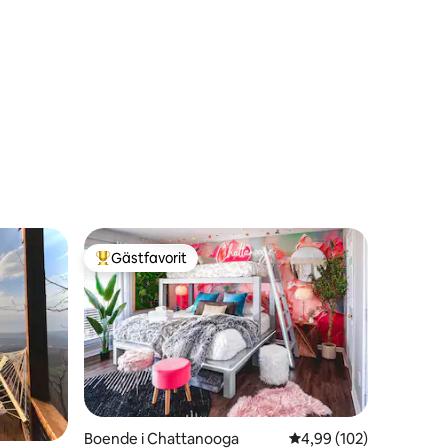
Gästfavorit
Populär gästfavorit
Boende i Chattanooga
4,99 av 5 i genomsnitt
4,99 (102)