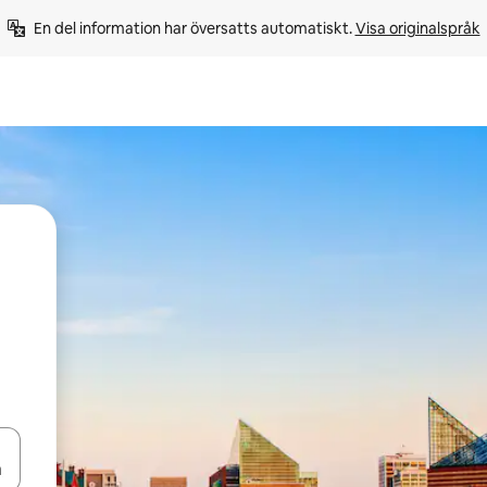
En del information har översatts automatiskt. 
Visa originalspråk
d upp- och nedåtpilarna eller utforska genom att trycka eller svepa.