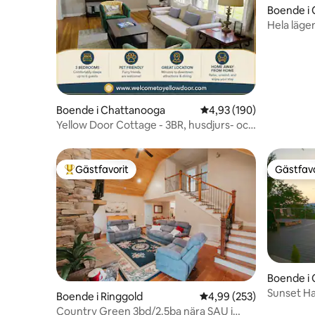
Boende i
Hela läg
Boende i Chattanooga
4,93 av 5 i genomsnitt
4,93 (190)
Yellow Door Cottage - 3BR, husdjurs- och
familjevänligt!
Gästfavorit
Gästfavo
Populär gästfavorit
Gästfavo
Boende i
Sunset Ha
Boende i Ringgold
4,99 av 5 i genomsnitt
4,99 (253)
Öppen sp
Country Green 3bd/2.5ba nära SAU i