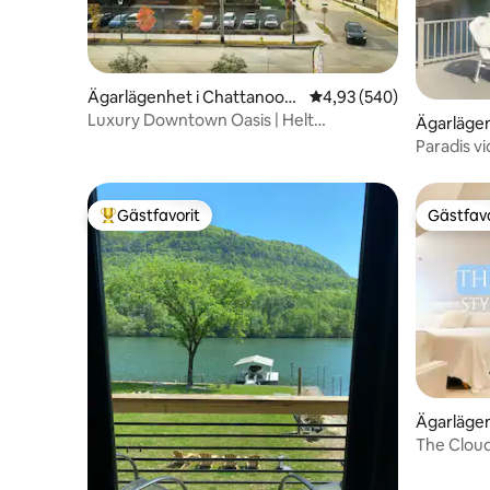
Ägarlägenhet i Chattanoog
4,93 av 5 i genomsnitt
4,93 (540)
a
Luxury Downtown Oasis | Helt
Ägarläge
desinficerad
a
Paradis vi
Chatt!!
Gästfavorit
Gästfavo
Populär gästfavorit
Gästfavo
Ägarläge
The Clou
Location