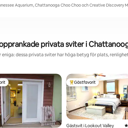
Tennessee Aquarium, Chattanooga Choo Choo och Creative Discovery
opprankade privata sviter i Chattanoo
 eniga: dessa privata sviter har höga betyg för plats, renligh
rit
Gästfavorit
rit
Populär gästfavorit
Gästsvit i Lookout Valley
4