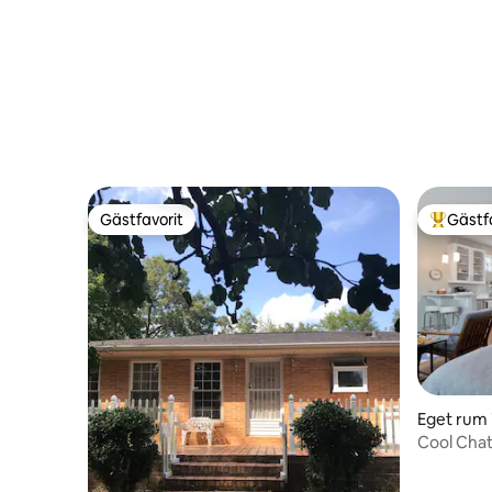
Gästfavorit
Gästf
Gästfavorit
Populär 
Eget rum 
Cool Chat