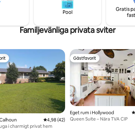
Gratis p
Pool
fas
Familjevänliga privata sviter
rit
Gästfavorit
rit
Gästfavorit
tligt betyg, 44 omdömen
Eget rum i Hollywood
4
Queen Suite – Nära TVA CIP
i Calhoun
4,98 av 5 i genomsnittligt betyg, 42 omdöm
4,98 (42)
tuga i charmigt privat hem