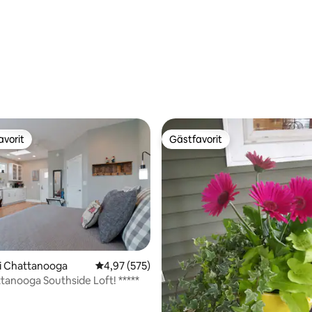
avorit
Gästfavorit
gästfavorit
Gästfavorit
i Chattanooga
4,97 av 5 i genomsnittligt betyg, 575 omdöm
4,97 (575)
tanooga Southside Loft! *****