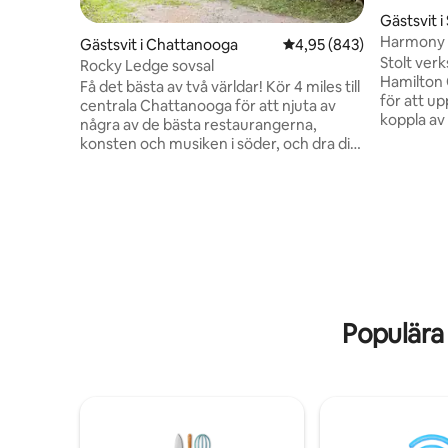
Gästsvit i
Harmony 
Gästsvit i Chattanooga
4,95 av 5 i genomsnitt
4,95 (843)
Pat som v
Stolt ver
Rocky Ledge sovsal
Hamilton 
Få det bästa av två världar! Kör 4 miles till
för att uppfy
centrala Chattanooga för att njuta av
koppla av 
några av de bästa restaurangerna,
inbäddad 
konsten och musiken i söder, och dra dig
omgiven a
sedan tillbaka till vårt Rocky Ledge
Signal Mo
Bunkroom på sidan av Lookout
dig trygg 
Mountain. Gå ut genom ytterdörren och
kan bara 
in på bergsvägar för en 25 minuters
vackra van
vandring till Glenn Falls, och utforska den
med spela
majestätiska Lookout Mountain året
vi har tillgänglig
runt. 5 minuters bilresa till St. Elmo
minuter f
community center, Incline Railway och
ett livligt kommersiellt distrikt. 10
Populära
minuter från Rock City och Ruby Falls.