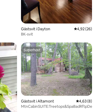
Gästsvit i Dayton
4,92 av 5 i genomsnit
4,92 (26)
BK-svit
Superhost
Superhost
en
Gästsvit i Altamont
4,63 av 5 i genomsni
4,63 (8)
MtnCabinSUITE:Treetops&SpaBadRftpDeckTS