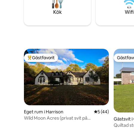
Kök
Wifi
Gästfavorit
Gästfavo
Populär gästfavorit
Gästfavo
Eget rum i Harrison
5 av 5 i genomsnit
5 (44)
Wild Moon Acres (privat svit på
Gästsvit 
övervåningen)
Quiltad s