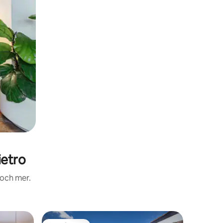
ietro
 och mer.
Semeste