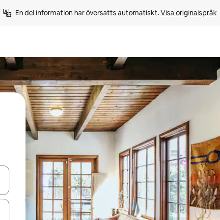
En del information har översatts automatiskt. 
Visa originalspråk
d upp- och nedåtpilarna eller utforska genom att trycka eller svepa.