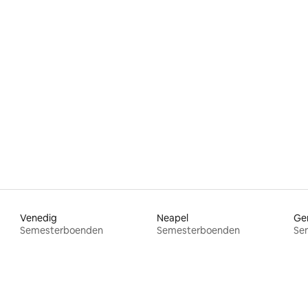
ttligt betyg, 6 omdömen
Venedig
Neapel
Ge
Semesterboenden
Semesterboenden
Se