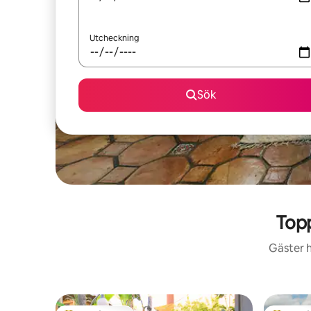
Utcheckning
Sök
Topp
Gäster h