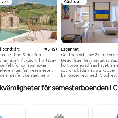
avorit
Gästfavorit
gästfavorit
Gästfavorit
på bondgård
5 av 5 i genomsnittligt betyg, 19 omdöm
5 (19)
Lägenhet
scape - Pool & Hot Tub
Centrum och hav: 2 rum, terra
tligt betyg, 98 omdömen
jacuzzi
r charmiga tillflyktsort i hjärtat av
Designlägenhet i hjärtat av sta
perfekt för par som söker
kort promenad från havet. 2 el
ller en liten familjesemester.
sovrum, båda med utsikt över
de är perfekt beläget mellan
balkongen, ett med TV och et
 bergen och erbjuder
piano, perfekt för en raffinerad 
 naturomgivningar. Njut av
Stort vardagsrum i öppen planl
kvämligheter för semesterboenden i Ca
 bekvämligheter utomhus: en
med modernt kök utrustat med
nde pool, en avkopplande
och möbler på hög nivå. Exklusi
l, en mysig eldstad och en
badrum med jacuzzi. Utanför, 
 Kom i kontakt med
terrass utrustad med ett bord 
h träffa våra vänliga djur på
utomhusdusch för stunder av 
getter, höns, ankor, katter och
avkoppling. Centralt läge, perfe