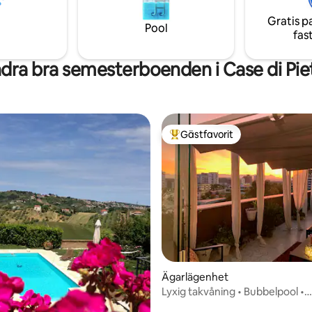
ärda hund.
uppleva det bästa av staden oc
Gratis p
Pool
fas
dra bra semesterboenden i Case di Pie
Gästfavorit
Populär gästfavorit
ttligt betyg, 3 omdömen
Ägarlägenhet
Lyxig takvåning • Bubbelpool •
Panoramaterrass