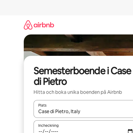
Hoppa
till
innehåll
Semesterboende i Case
di Pietro
Hitta och boka unika boenden på Airbnb
Plats
När resultaten är tillgängliga kan du navigera me
Incheckning