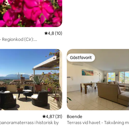
4,8 av 5 i genomsnittligt betyg, 10 omdöm
4,8 (10)
 - Regionkod (Cir):
CVP0030
Gästfavorit
Gästfavorit
4,87 av 5 i genomsnittligt betyg, 31 omdöm
4,87 (31)
Boende
anoramaterrass i historisk by
Terrass vid havet - Takvåning 
panoramaterrass