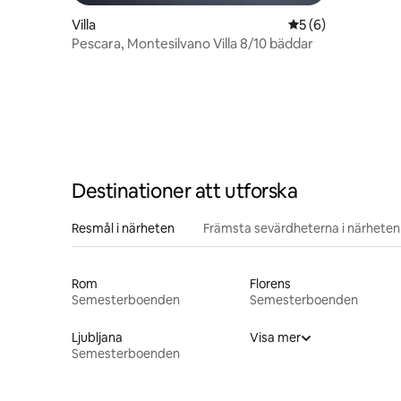
Villa
5 av 5 i genomsni
5 (6)
Pescara, Montesilvano Villa 8/10 bäddar
Destinationer att utforska
Resmål i närheten
Främsta sevärdheterna i närheten
Rom
Florens
Semesterboenden
Semesterboenden
Ljubljana
Visa mer
Semesterboenden