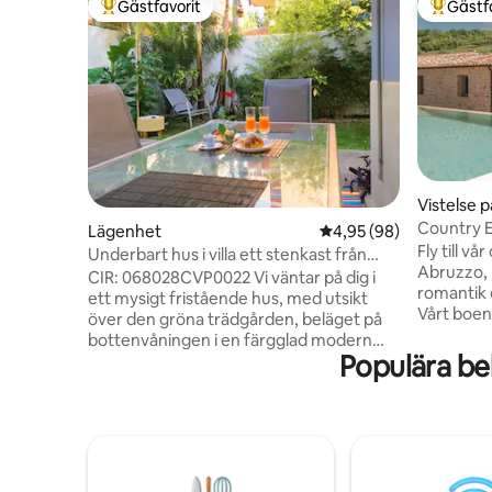
Gästfavorit
Gästf
Populär gästfavorit
Populär 
Vistelse 
Country E
Lägenhet
4,95 av 5 i genomsnit
4,95 (98)
Fly till vå
Underbart hus i villa ett stenkast från
Abruzzo, 
havet
CIR: 068028CVP0022 Vi väntar på dig i
romantik e
ett mysigt fristående hus, med utsikt
Vårt boen
över den gröna trädgården, beläget på
havet och
bottenvåningen i en färgglad modern
fantastiska
Populära be
villa, i ett centralt område ett stenkast
exklusiva
från den livliga strandpromenaden och 15
uppfriska
minuters promenad från stadens
bubbelpoo
centrum och tåg-/busstation. Särskilt
matplats utomhus.
tyst eftersom det ligger intill en stor
naturen oc
cykel- och fotgängarväg. Utrustad med
gården – 
alla bekvämligheter är det den perfekta