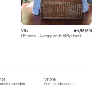
Villa
4,95 av 5 i genomsnit
4,95 (60)
Effimera – Avkopplande tillflyktsort
noa
Verona
mesterboenden
Semesterboenden