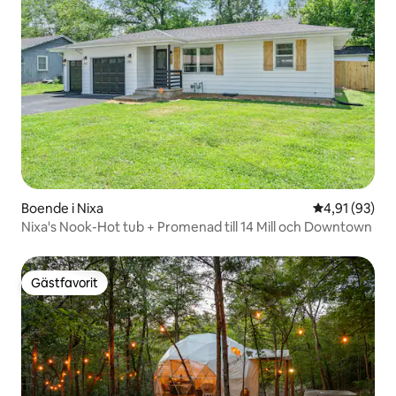
Boende i Nixa
4,91 av 5 i g
4,91 (93)
Nixa's Nook-Hot tub + Promenad till 14 Mill och Downtown
Gästfavorit
Gästfavorit