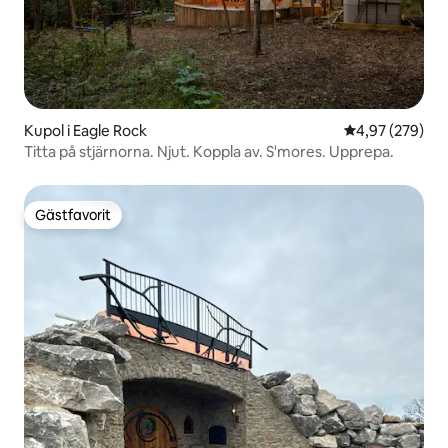
Kupol i Eagle Rock
4,97 av 5 i ge
4,97 (279)
Titta på stjärnorna. Njut. Koppla av. S'mores. Upprepa.
Gästfavorit
Gästfavorit