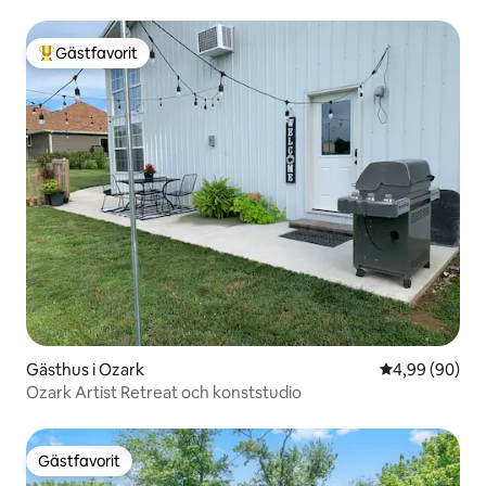
Gästfavorit
Populär gästfavorit
Gästhus i Ozark
4,99 av 5 i g
4,99 (90)
Ozark Artist Retreat och konststudio
Gästfavorit
Gästfavorit