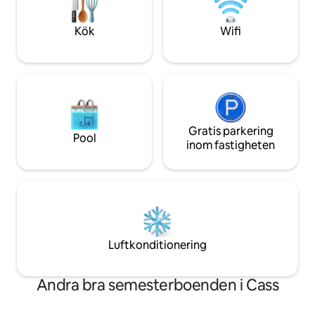
full storlek med ett fullt utrustat kök och
lyssna på Ozarks dj
en kaffebar. Sovplats för 2 vuxna och 2
öppet! *TRIP 101 TILLDELAD BÄSTA
Kök
Wifi
barn, ELLER 3 vuxna.
AVSKILDA STUGA
Gratis parkering
Pool
inom fastigheten
Luftkonditionering
Andra bra semesterboenden i Cass