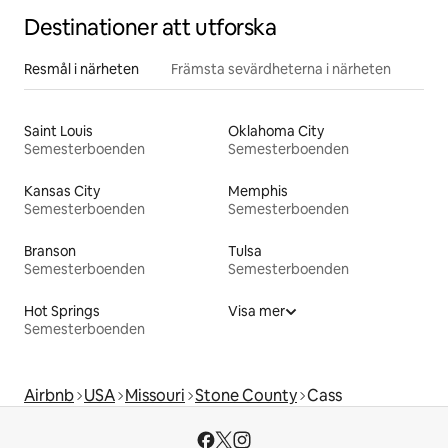
Destinationer att utforska
Resmål i närheten
Främsta sevärdheterna i närheten
Saint Louis
Oklahoma City
Semesterboenden
Semesterboenden
Kansas City
Memphis
Semesterboenden
Semesterboenden
Branson
Tulsa
Semesterboenden
Semesterboenden
Hot Springs
Visa mer
Semesterboenden
Airbnb
USA
Missouri
Stone County
Cass