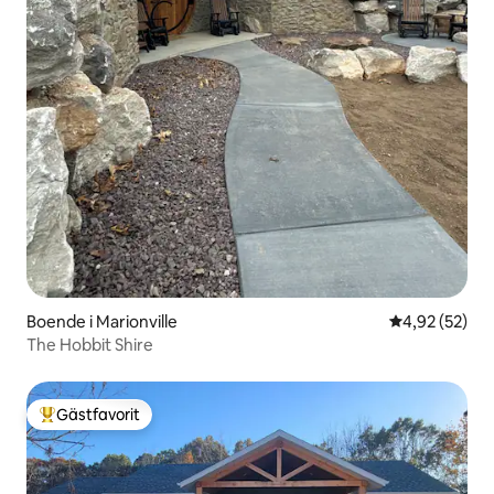
Boende i Marionville
4,92 av 5 i g
4,92 (52)
The Hobbit Shire
Gästfavorit
Populär gästfavorit