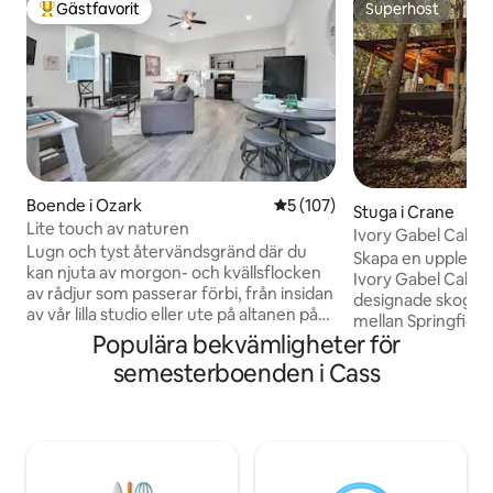
Gästfavorit
Superhost
Populär gästfavorit
Superhost
Boende i Ozark
5 av 5 i genomsnittligt bet
5 (107)
Stuga i Crane
Lite touch av naturen
Ivory Gabel Cabin
Lugn och tyst återvändsgränd där du
Skapa en upplevels
kan njuta av morgon- och kvällsflocken
Ivory Gabel Cabin
av rådjur som passerar förbi, från insidan
designade skogsst
av vår lilla studio eller ute på altanen på
mellan Springfiel
8 × 42 fot. Du känner dig som om du
Populära bekvämligheter för
och är en tillflykt
befinner dig mitt i ”ingenstans” men
Utforska närligga
semesterboenden i Cass
ligger bara 30 minuter från Branson och
promenadsträckor t
30 minuter från Springfield. Endast
En av stugans höj
5,5 km (6 min) från ”Greenhouse Two
panoramavyn från 
Rivers” i Highlandville. Alla
att koppla av och d
bekvämligheter i hemmet. Elektrisk
morgonkaffe. På n
öppen spis, dubbelsäng, en bäddsoffa i
utomhusbioupplev