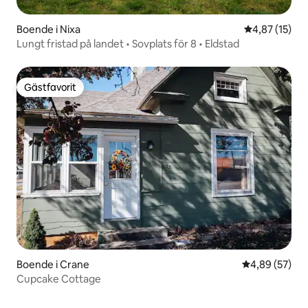
Boende i Nixa
4,87 av 5 i g
4,87 (15)
Lungt fristad på landet • Sovplats för 8 • Eldstad
Gästfavorit
Gästfavorit
Boende i Crane
4,89 av 5 i g
4,89 (57)
Cupcake Cottage