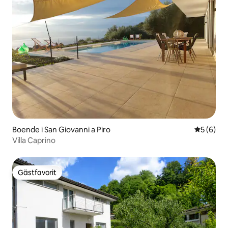
Boende i San Giovanni a Piro
5 av 5 i 
5 (6)
Villa Caprino
Gästfavorit
Gästfavorit