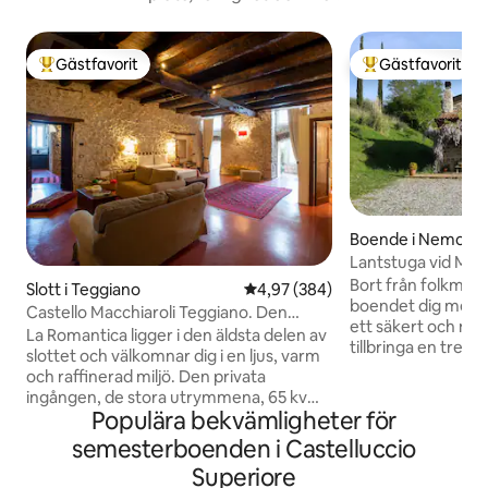
Gästfavorit
Gästfavorit
Populär gästfavorit
Populär gästfavor
Boende i Nemoli
Lantstuga vid Mar
Bort från folkmas
Slott i Teggiano
4,97 av 5 i genomsnittligt bety
4,97 (384)
boendet dig med s
Castello Macchiaroli Teggiano. Den
ett säkert och mysi
romantiska
La Romantica ligger i den äldsta delen av
tillbringa en trevli
slottet och välkomnar dig i en ljus, varm
fortfarande upprät
och raffinerad miljö. Den privata
effektiva arbetsfu
ingången, de stora utrymmena, 65 kvm,
gröna Basilicata-
Populära bekvämligheter för
de två fönstren med utsikt över det
utbud av landskap 
gröna i den nedre vallgraven, de gamla
semesterboenden i Castelluccio
den antika skogen i
stenmurarna, betonggolvet i cement,
Vårt konstnärs- oc
Superiore
sofforna och de antika möblerna gör det