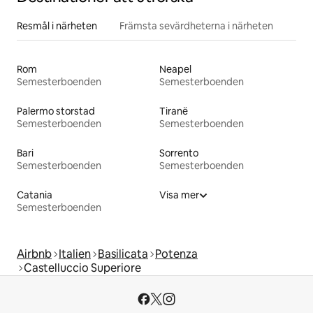
Resmål i närheten
Främsta sevärdheterna i närheten
Rom
Neapel
Semesterboenden
Semesterboenden
Palermo storstad
Tiranë
Semesterboenden
Semesterboenden
Bari
Sorrento
Semesterboenden
Semesterboenden
Catania
Visa mer
Semesterboenden
Airbnb
Italien
Basilicata
Potenza
Castelluccio Superiore