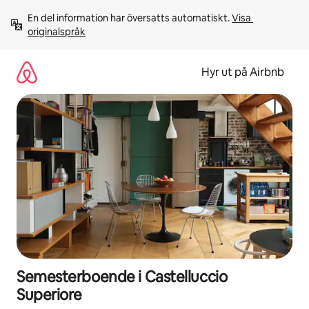
Hoppa
En del information har översatts automatiskt. 
Visa 
till
originalspråk
innehåll
Hyr ut på Airbnb
Semesterboende i Castelluccio
Superiore