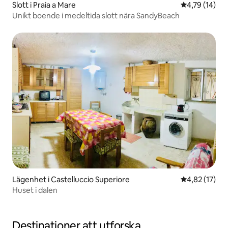
Slott i Praia a Mare
4,79 av 5 i g
4,79 (14)
Unikt boende i medeltida slott nära SandyBeach
Lägenhet i Castelluccio Superiore
4,82 av 5 i g
4,82 (17)
Huset i dalen
Destinationer att utforska