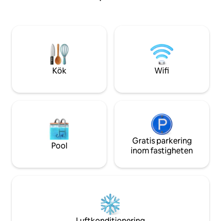
ger en grundlägga
till en idealisk plats för att tillbringa
musiketräning samt
stunder av avkoppling som tar dig
för cykelturer. Elbi
tillbaka i tiden med dagens
begäran.
bekvämligheter, till vilka magin och
värmen från eldstaden kommer att
läggas till på vintern!
Kök
Wifi
Gratis parkering
Pool
inom fastigheten
Luftkonditionering