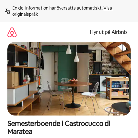
Hoppa
En del information har översatts automatiskt. 
Visa 
till
originalspråk
innehåll
Hyr ut på Airbnb
Semesterboende i Castrocucco di
Maratea