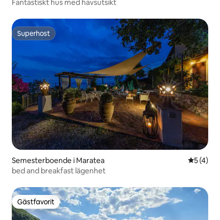
Fantastiskt hus med havsutsikt
Superhost
Superhost
Semesterboende i Maratea
5 av 5 i 
5 (4)
bed and breakfast lägenhet
Gästfavorit
Gästfavorit