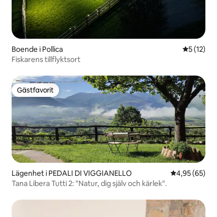
Boende i Pollica
5 av 5 i g
5 (12)
Fiskarens tillflyktsort
Gästfavorit
Gästfavorit
Lägenhet i PEDALI DI VIGGIANELLO
4,95 av 5 i g
4,95 (65)
Tana Libera Tutti 2: "Natur, dig själv och kärlek".