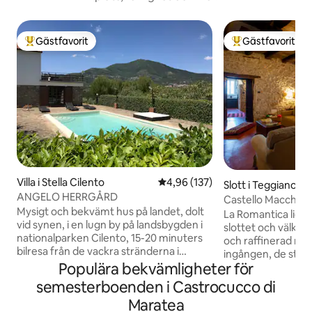
Gästfavorit
Gästfavorit
Populär gästfavorit
Populär gästfavor
Villa i Stella Cilento
4,96 av 5 i genomsnittligt bet
4,96 (137)
Slott i Teggiano
ANGELO HERRGÅRD
Castello Macchiar
Mysigt och bekvämt hus på landet, dolt
romantiska
La Romantica ligge
vid synen, i en lugn by på landsbygden i
slottet och välkomn
nationalparken Cilento, 15-20 minuters
och raffinerad milj
bilresa från de vackra stränderna i
ingången, de stor
Tyrrenska havet (blå flagg). En oas av
Populära bekvämligheter för
de två fönstren me
frid, utrymme och ljus, för njutbara
gröna i den nedre 
semesterboenden i Castrocucco di
stunder i trädgården eller i
stenmurarna, beto
Maratea
utomhuspoolen. Detta tvåvåningshus
sofforna och de a