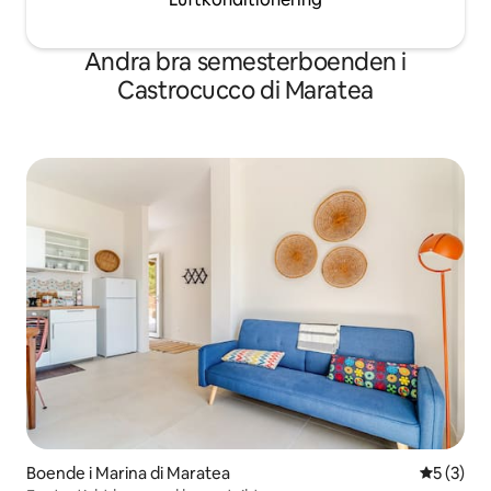
Andra bra semesterboenden i
Castrocucco di Maratea
Boende i Marina di Maratea
5 av 5 i 
5 (3)