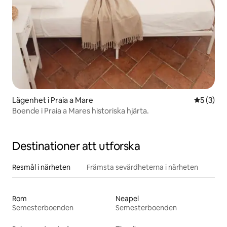
Lägenhet i Praia a Mare
5 av 5 i 
5 (3)
Boende i Praia a Mares historiska hjärta.
Destinationer att utforska
Resmål i närheten
Främsta sevärdheterna i närheten
Rom
Neapel
Semesterboenden
Semesterboenden