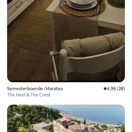
Semesterboende i Maratea
4,96 av 5 i g
4,96 (28)
The Nest & The Crest