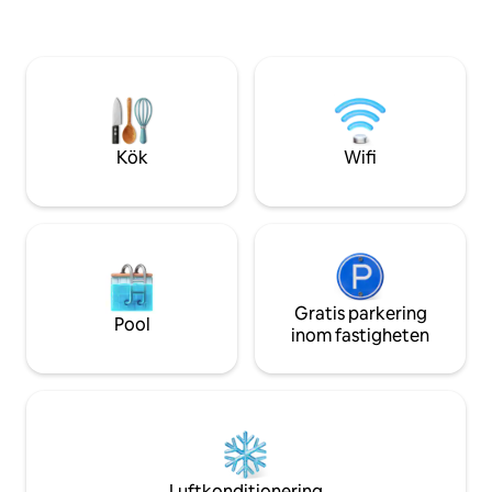
har 2 sovrum med dubbelsäng. Det finns
till en idealisk plats
ett mycket rymligt vardagsrum med en
stunder av avkoppl
soffa och öppen spis. Köket är fullt
tillbaka i tiden m
utrustat och kommunicerar med
bekvämligheter, til
trädgården och poolen genom
värmen från elds
glasluckor. Badrummet på övervåningen
läggas till på vinte
har en duschkabin. Utanför finns en
härlig uteplats med grill och utsikt över
Kök
Wifi
de böljande kullarna i Kampanien.
Dessutom finns ett bord och stolar för
utomhusmåltider, och solstolar och
däckstolar för att koppla av i solen.
Gratis parkering
Pool
inom fastigheten
Luftkonditionering