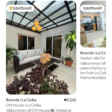
Gästfavorit
Gästfavorit
Populär gästfavorit
Gästfavorit
Boende i La Ceiba
Vacker villa för 10
Välkommen till din 
solen! Detta rymli
km från La Ceiba, 
Palma Real Beach 
perfekta platsen f
komfort. Du har enk
privat strand och 
samtidigt som du n
Boende i La Ceiba
5 av 5 i genomsnittligt be
5 (24)
bergsutsikt. Denna 
CM House i La Ceiba
utformad för att 
Välkommen till CM House🏠| Inhägnat
ögonblick med fam