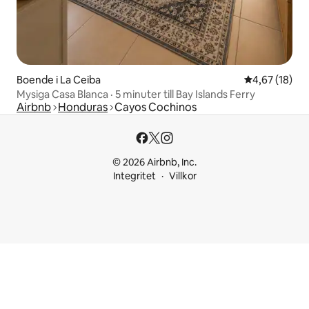
Boende i La Ceiba
4,67 av 5 i g
4,67 (18)
Mysiga Casa Blanca · 5 minuter till Bay Islands Ferry
Airbnb
Honduras
Cayos Cochinos
© 2026 Airbnb, Inc.
Integritet
Villkor