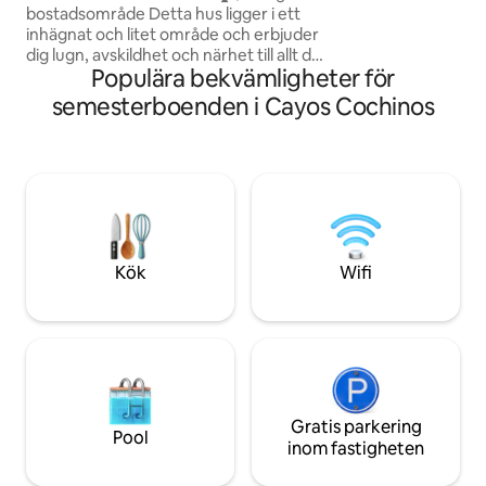
bostadsområde Detta hus ligger i ett
omgiven av vågorn
inhägnat och litet område och erbjuder
den milda havsbris
dig lugn, avskildhet och närhet till allt du
Populära bekvämligheter för
behöver för att ha en perfekt vistelse.
Vårt boende erbjuder tillgång till ett av
semesterboenden i Cayos Cochinos
de bästa områdena i La Ceiba: ⛴️
Cabotajes brygga ~8 minuters bilväg 🏥
Mercy Medical Center ~3 minuters
bilväg 🏢Plaza Corvey ~2 minuters
bilresa 🏢Nova Plaza ~2 minuters bilresa
🏓Padel Haus ~ 2 minuters bilresa 🏢
Plaza Cabotaje ~ 2 minuters bilresa 🏢
Teknos Plaza ~ 5 minuters bilresa
Kök
Wifi
Gratis parkering
Pool
inom fastigheten