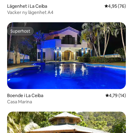
Lägenhet i La Ceiba
4,95 av 5 i g
4,95 (76)
Vacker ny lägenhet A4
Superhost
Superhost
Boende i La Ceiba
4,79 av 5 i g
4,79 (14)
Casa Marina