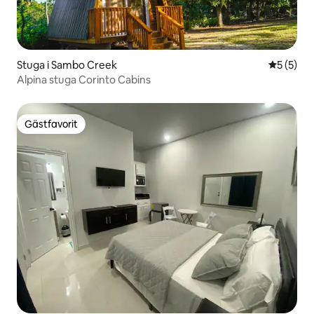
Stuga i Sambo Creek
5 av 5 i 
5 (5)
Alpina stuga Corinto Cabins
Gästfavorit
Gästfavorit