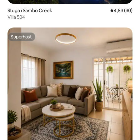
Stuga i Sambo Creek
4,83 av 5 i g
4,83 (30)
Villa 504
Superhost
Superhost