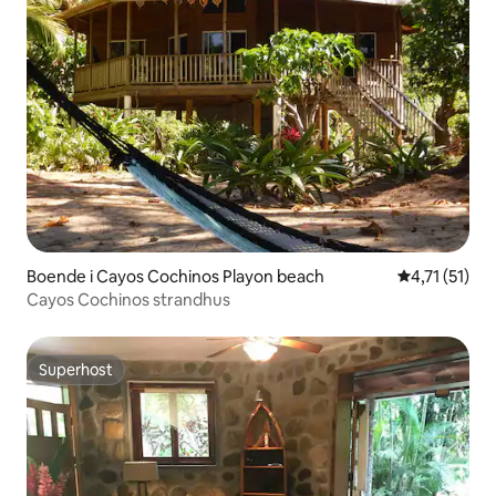
Boende i Cayos Cochinos Playon beach
4,71 av 5 i 
4,71 (51)
Cayos Cochinos strandhus
Superhost
Superhost