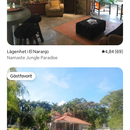
Lägenhet i El Naranjo
4,84 av 5 i g
4,84 (69)
Namaste Jungle Paradise
Gästfavorit
Gästfavorit