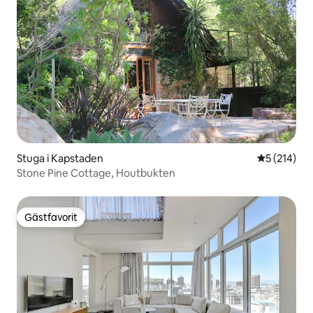
Stuga i Kapstaden
5 av 5 i ge
5 (214)
Stone Pine Cottage, Houtbukten
Gästfavorit
Gästfavorit