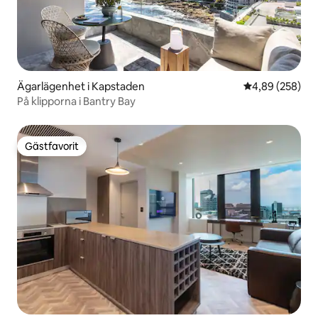
Ägarlägenhet i Kapstaden
4,89 av 5 i ge
4,89 (258)
På klipporna i Bantry Bay
Gästfavorit
Gästfavorit