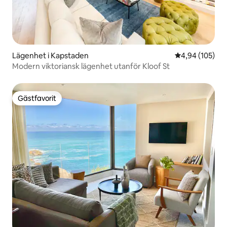
Lägenhet i Kapstaden
4,94 av 5 i ge
4,94 (105)
Modern viktoriansk lägenhet utanför Kloof St
Gästfavorit
Gästfavorit