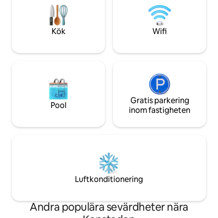
och säkerhet dygnet runt innebär att du
barer. Torget är en
kan checka in sent. Lägenheten
centrum och det li
erbjuder; Luftkonditionering/värme,
kulturarvsområde.
Kök
Wifi
gratis och snabbt wifi, kabel-TV, gratis
mycket säkert, me
tillgång till pool och gym på 4:e våningen,
etc. Gäster får rök
gratis under jord och 24 timmars
inom loftet. Gäster har exklusiv tillgång
säkerhet och reception. Lägenheten är
till alla delar i huvudhuset Ja
lämplig för två eller tre personer och har
fastigheten men är 
nyligen renoverats och har vackra ytor.
behövs Området är mest centralt för
Badrummet har både en badtunna och
hela Kapstaden, b
dusch, toalettartiklar tillhandahålls
Gratis parkering
mycket hippa och h
Pool
tillsammans med gott om handdukar av
finns ett antal re
inom fastigheten
god kvalitet och en hårtork.
butiker. Torget framför huset har gott
Dubbelsängen är klädd i kvalitetslinne
om gratis offentlig
och erbjuder en bekväm natts vila.
för bilar. Uber är det snabbaste,
Omfattande garderobsutrymme för
bekvämaste och me
uppackning. Detta är det perfekta valet
att ta sig runt. N
för din semester eller affärsresa.
hoppa av busshållp
Incheckning dygnet runt. Nyckel och
från huset. För kollektivtrafik ligger
Luftkonditionering
garagefjärrkontroll hämtas från
närmaste MyCity b
receptionen säker parkering under
meter från huset. Städning och
markytan fri tillgång till inomhuspool och
tvättservice är till
Andra populära sevärdheter nära
gym På dagen för din ankomst kommer
överenskommelse Området är me