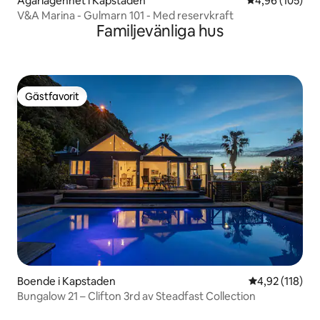
Ägarlägenhet i Kapstaden
4,96 av 5 i ge
4,96 (105)
V&A Marina - Gulmarn 101 - Med reservkraft
Familjevänliga hus
Gästfavorit
Gästfavorit
Boende i Kapstaden
4,92 av 5 i ge
4,92 (118)
Bungalow 21 – Clifton 3rd av Steadfast Collection