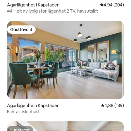
Ägarlägenhet i Kapstaden
4,94 av 5 i ge
4,94 (204)
#4 Helt ny lyxig stor lägenhet 2 TV, havsutsikt
Gästfavorit
Gästfavorit
Ägarlägenhet i Kapstaden
4,88 av 5 i ge
4,88 (139)
Fantastisk utsikt
Superhost