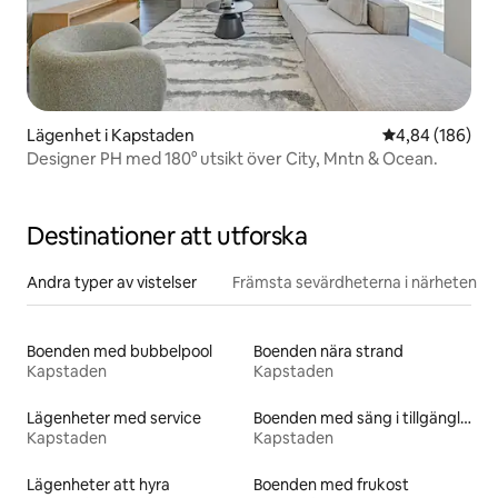
Lägenhet i Kapstaden
4,84 av 5 i ge
4,84 (186)
Designer PH med 180° utsikt över City, Mntn & Ocean.
Destinationer att utforska
Andra typer av vistelser
Främsta sevärdheterna i närheten
Boenden med bubbelpool
Boenden nära strand
Kapstaden
Kapstaden
Lägenheter med service
Boenden med säng i tillgänglighetsanpassad höjd
Kapstaden
Kapstaden
Lägenheter att hyra
Boenden med frukost