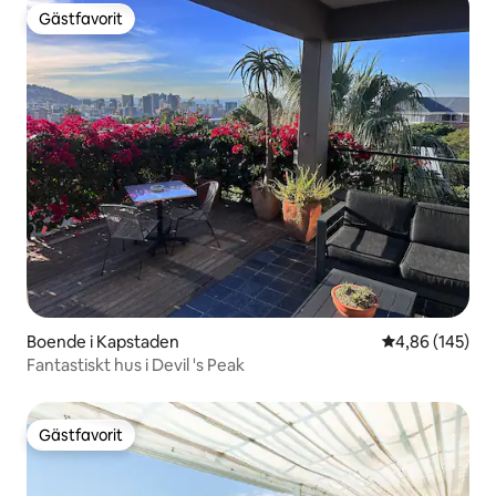
Gästfavorit
Gästfavorit
Boende i Kapstaden
4,86 av 5 i ge
4,86 (145)
Fantastiskt hus i Devil 's Peak
Gästfavorit
Gästfavorit