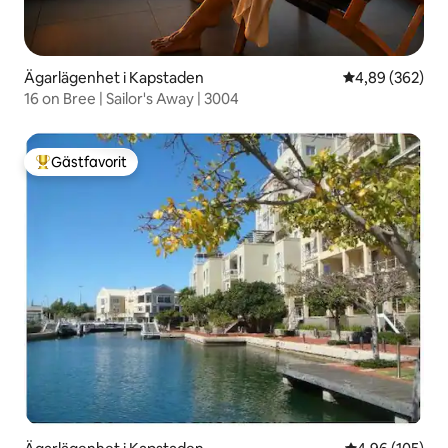
Ägarlägenhet i Kapstaden
4,89 av 5 i ge
4,89 (362)
16 on Bree | Sailor's Away | 3004
Gästfavorit
Populär gästfavorit