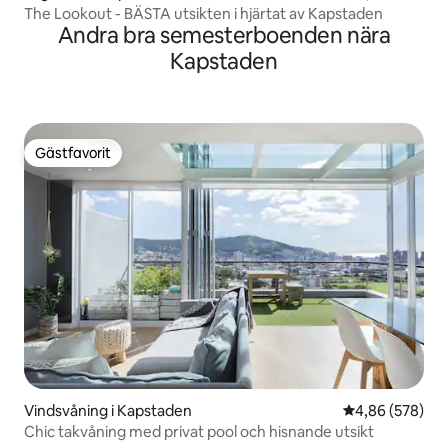
The Lookout - BÄSTA utsikten i hjärtat av Kapstaden
Andra bra semesterboenden nära
Kapstaden
Gästfavorit
Gästfavorit
Vindsvåning i Kapstaden
4,86 av 5 i ge
4,86 (578)
Chic takvåning med privat pool och hisnande utsikt