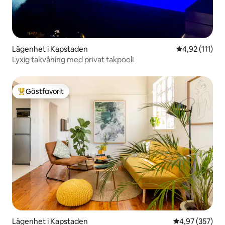
Lägenhet i Kapstaden
4,92 av 5 i g
4,92 (111)
Lyxig takvåning med privat takpool!
Gästfavorit
Populär gästfavorit
Lägenhet i Kapstaden
4,97 av 5 i ge
4,97 (357)