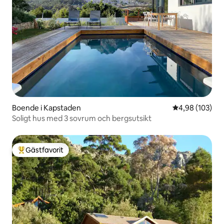
Boende i Kapstaden
4,98 av 5 i ge
4,98 (103)
Soligt hus med 3 sovrum och bergsutsikt
Gästfavorit
Populär gästfavorit