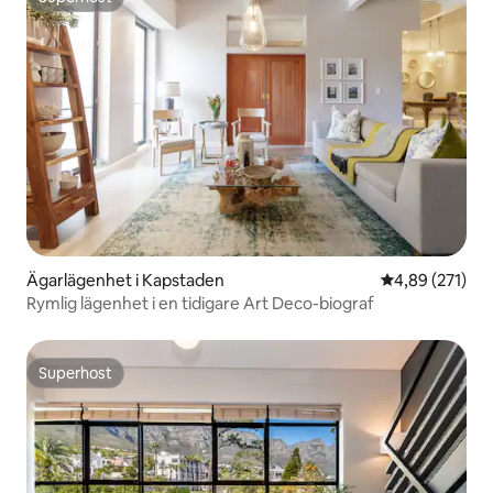
Superhost
Ägarlägenhet i Kapstaden
4,89 av 5 i ge
4,89 (271)
Rymlig lägenhet i en tidigare Art Deco-biograf
Superhost
Superhost