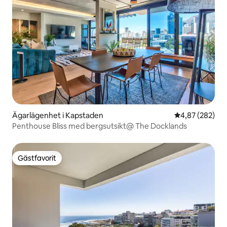
Ägarlägenhet i Kapstaden
4,87 av 5 i ge
4,87 (282)
Penthouse Bliss med bergsutsikt@ The Docklands
Gästfavorit
Gästfavorit