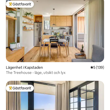
Gästfavorit
Populär gästfavorit
Lägenhet i Kapstaden
5 av 5 i ge
5 (139)
The Treehouse - läge, utsikt och lyx
Gästfavorit
Populär gästfavorit