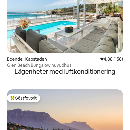
Boende i Kapstaden
4,88 av 5 i ge
4,88 (156)
Glen Beach Bungalow huvudhus
Lägenheter med luftkonditionering
Gästfavorit
Populär gästfavorit