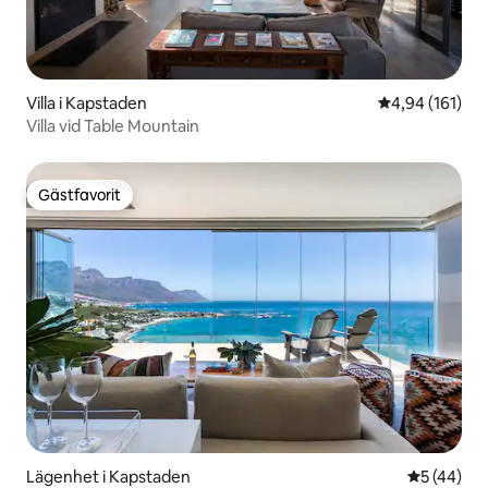
Villa i Kapstaden
4,94 av 5 i ge
4,94 (161)
Villa vid Table Mountain
Gästfavorit
Gästfavorit
Lägenhet i Kapstaden
5 av 5 i g
5 (44)