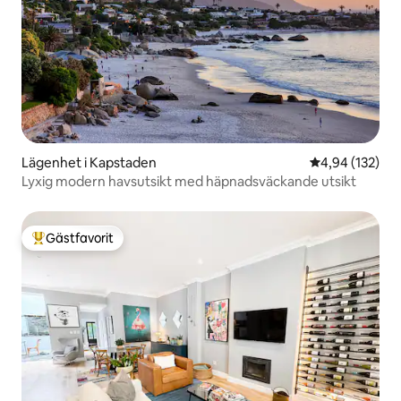
Lägenhet i Kapstaden
4,94 av 5 i ge
4,94 (132)
Lyxig modern havsutsikt med häpnadsväckande utsikt
Gästfavorit
Populär gästfavorit