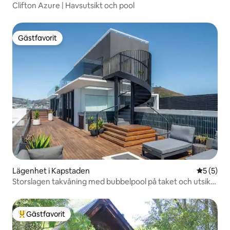
Clifton Azure | Havsutsikt och pool
Gästfavorit
Gästfavorit
Lägenhet i Kapstaden
5 av 5 i 
5 (5)
Storslagen takvåning med bubbelpool på taket och utsikt
över staden
Gästfavorit
Populär gästfavorit