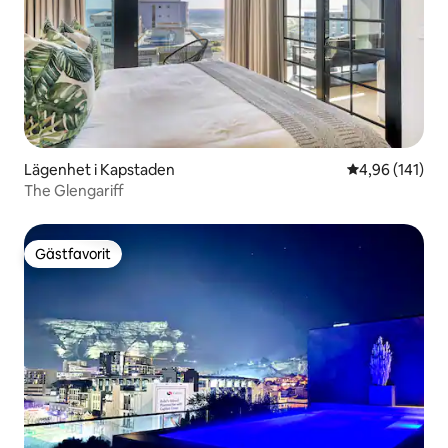
Lägenhet i Kapstaden
4,96 av 5 i ge
4,96 (141)
The Glengariff
Gästfavorit
Gästfavorit