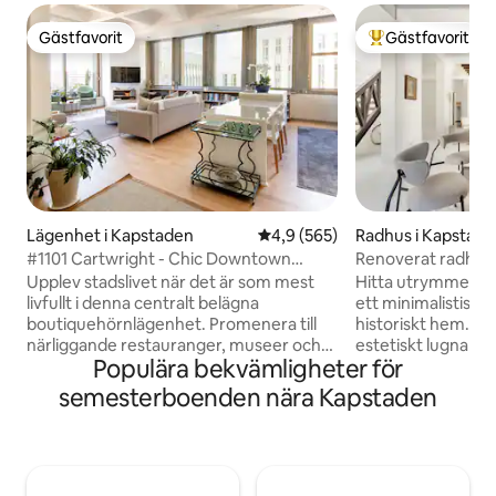
Gästfavorit
Gästfavorit
Gästfavorit
Populär gästfavor
Lägenhet i Kapstaden
4,9 av 5 i genomsnittligt bety
4,9 (565)
Radhus i Kapstad
#1101 Cartwright - Chic Downtown
Renoverat radhus 
Lägenhet
takterrass
Upplev stadslivet när det är som mest
Hitta utrymme för 
livfullt i denna centralt belägna
ett minimalistiskt
boutiquehörnlägenhet. Promenera till
historiskt hem. Fö
närliggande restauranger, museer och
estetiskt lugnan
Populära bekvämligheter för
gallerier, eller koppla av ovanför
monokromatiskt t
centrums buller omgiven av utsikt över
moderna och klassi
semesterboenden nära Kapstaden
skyline. Denna rymliga lägenhet
originalkonst ge
erbjuder allt — ett elegant utrymme,
bergsutsikt. Husets sublima arkitektur
spektakulär utsikt, snabbt wifi, daglig
gör detta utrymm
städning, säker garageparkering, Netflix,
trevligt att bo i. 
tillgång till ett gym och pool. Reception
och fullt av fanta