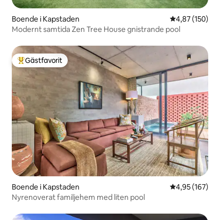
Boende i Kapstaden
4,87 av 5 i ge
4,87 (150)
Modernt samtida Zen Tree House gnistrande pool
Gästfavorit
Populär gästfavorit
Boende i Kapstaden
4,95 av 5 i ge
4,95 (167)
Nyrenoverat familjehem med liten pool