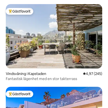
Gästfavorit
Populär gästfavorit
Vindsvåning i Kapstaden
4,97 av 5 i ge
4,97 (245)
Fantastisk lägenhet med en stor takterrass
Gästfavorit
Populär gästfavorit