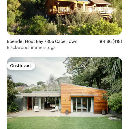
Boende i Hout Bay 7806 Cape Town
4,86 av 5 i ge
4,86 (418)
Blackwood timmerstuga
Gästfavorit
Gästfavorit