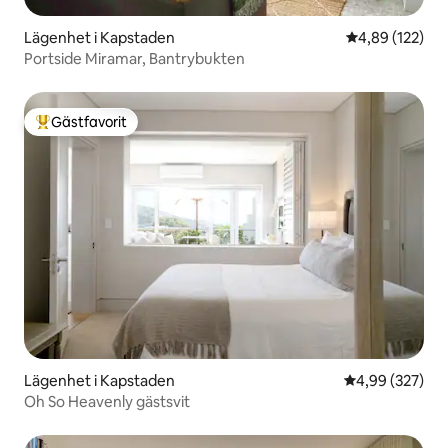
Lägenhet i Kapstaden
4,89 av 5 i ge
4,89 (122)
Portside Miramar, Bantrybukten
Gästfavorit
Populär gästfavorit
Lägenhet i Kapstaden
4,99 av 5 i ge
4,99 (327)
Oh So Heavenly gästsvit