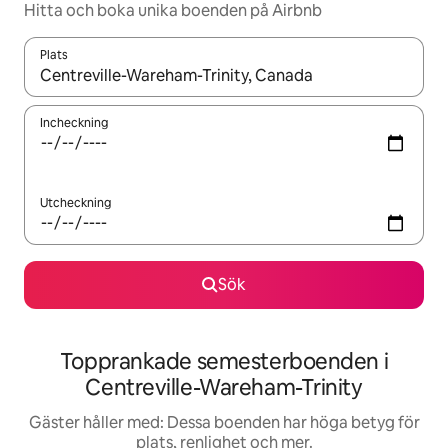
Hitta och boka unika boenden på Airbnb
Plats
När resultaten är tillgängliga kan du navigera med upp- och ned
Incheckning
Utcheckning
Sök
Topprankade semesterboenden i
Centreville-Wareham-Trinity
Gäster håller med: Dessa boenden har höga betyg för
plats, renlighet och mer.