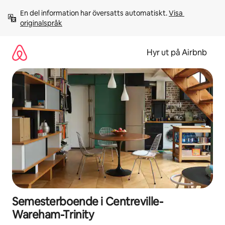
Hoppa
En del information har översatts automatiskt. 
Visa 
till
originalspråk
innehåll
Hyr ut på Airbnb
Semesterboende i Centreville-
Wareham-Trinity