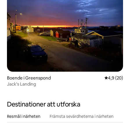
Boende i Greenspond
4,9 av 5 i g
4,9 (20)
Jack's Landing
Destinationer att utforska
Resmål i närheten
Främsta sevärdheterna i närheten