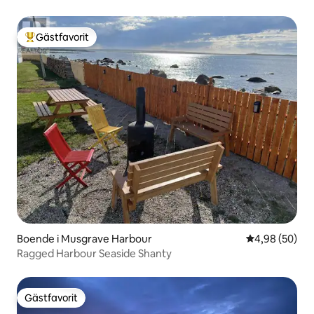
Gästfavorit
Populär gästfavorit
Boende i Musgrave Harbour
4,98 av 5 i g
4,98 (50)
Ragged Harbour Seaside Shanty
Gästfavorit
Gästfavorit