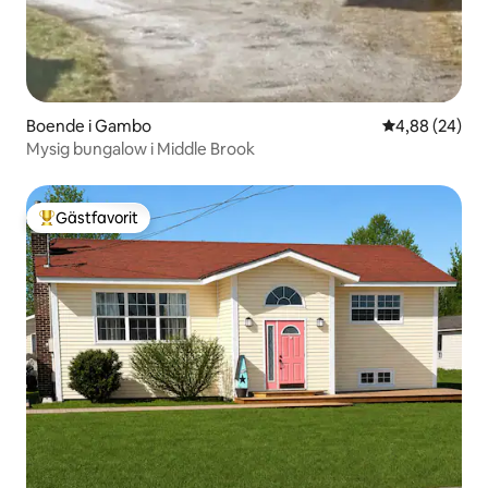
Boende i Gambo
4,88 av 5 i g
4,88 (24)
Mysig bungalow i Middle Brook
Gästfavorit
Populär gästfavorit