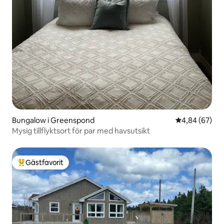
Bungalow i Greenspond
4,84 av 5 i g
4,84 (67)
Mysig tillflyktsort för par med havsutsikt
Gästfavorit
Populär gästfavorit