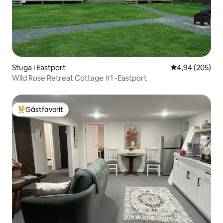
Stuga i Eastport
4,94 av 5 i ge
4,94 (205)
Wild Rose Retreat Cottage #1 -Eastport
Gästfavorit
Populär gästfavorit