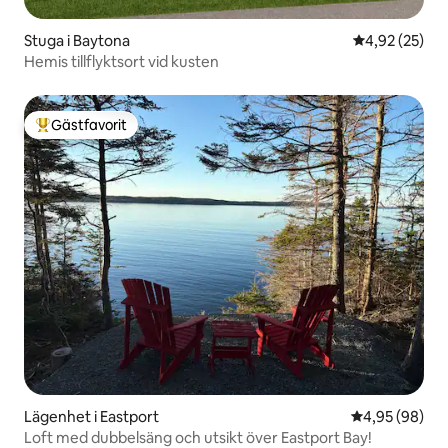
Stuga i Baytona
4,92 av 5 i g
4,92 (25)
Hemis tillflyktsort vid kusten
Gästfavorit
Populär gästfavorit
Lägenhet i Eastport
4,95 av 5 i g
4,95 (98)
Loft med dubbelsäng och utsikt över Eastport Bay!