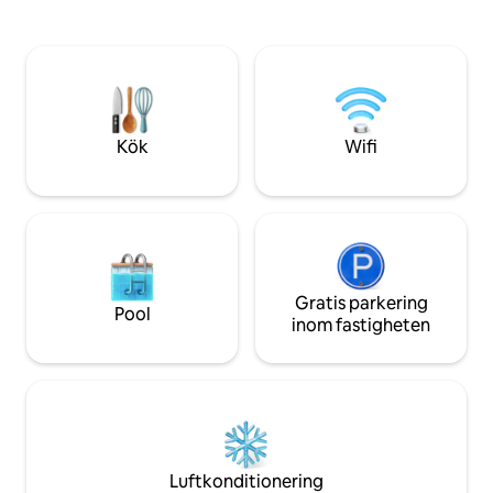
skönhet och aktivi
rymliga altanen erbjuder fantastisk
intressen. Stugorna
havsutsikt. Upplev charmen och lugnet i
utrustade med all 
Tickle Cove Cottages för en oförglömlig
uteplats är bara n
semester vid kusten.
och utsikten är ve
Kök
Wifi
Gratis parkering
Pool
inom fastigheten
Luftkonditionering