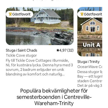
Gästfavorit
Gästfavorit
Populär gästfavorit
Populär gästfavor
Stuga i Saint Chads
4,97 av 5 i genomsnittligt be
4,97 (32)
Tickle Cove stugor
Fly till Tickle Cove Cottages i Burnside,
Stuga i Trinity
NL för kustnära lycka. Denna hyra med 3
OceanWave Cottag
sovrum, 2 badrum erbjuder en unik
Dessa stugor ligger
blandning av komfort och naturlig
Bay — ett lugnt, fri
skönhet, bara 8 km från Eastport och
staden Centrevill
Sandy Cove stränder. Njut av
Det är på väg 320
bekvämligheter som en 6-personers
Populära bekvämligheter för
motorvägen vid Gambo. När d
badtunna, Starlink-internet,
våra stugor är du 
semesterboenden i Centreville-
tvättmöjligheter, ett avkopplande
minuters bilresa t
badkar och en närliggande
Wareham-Trinity
stranden. Området 
promenadstråk längs kusten. Den