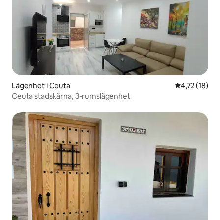
Lägenhet i Ceuta
4,72 av 5 i g
4,72 (18)
Ceuta stadskärna, 3-rumslägenhet