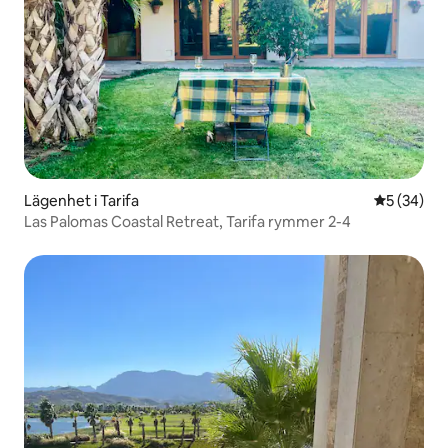
Lägenhet i Tarifa
5 av 5 i g
5 (34)
Las Palomas Coastal Retreat, Tarifa rymmer 2-4