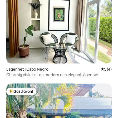
Lägenhet i Cabo Negro
5 av 5 i 
5 (4)
Charmig vistelse i en modern och elegant lägenhet
Gästfavorit
Populär gästfavorit