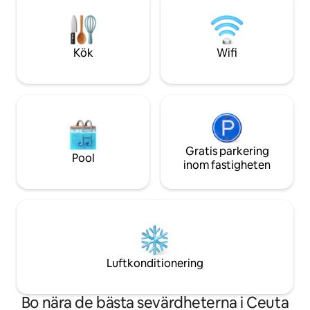
stormarknaderna. Perfekt för ett pa
eller familjesemest
och nära till allt.
Kök
Wifi
Gratis parkering
Pool
inom fastigheten
Luftkonditionering
Bo nära de bästa sevärdheterna i Ceuta