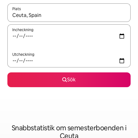
Plats
När resultaten är tillgängliga kan du navigera med upp- och ned
Incheckning
Utcheckning
Sök
Snabbstatistik om semesterboenden i
Ceuta