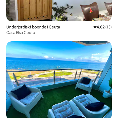
Underjordiskt boende i Ceuta
4,62 av 5 i g
4,62 (13)
Casa Elsa Ceuta