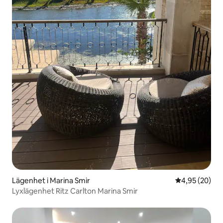
Lägenhet i Marina Smir
4,95 av 5 i g
4,95 (20)
Lyxlägenhet Ritz Carlton Marina Smir