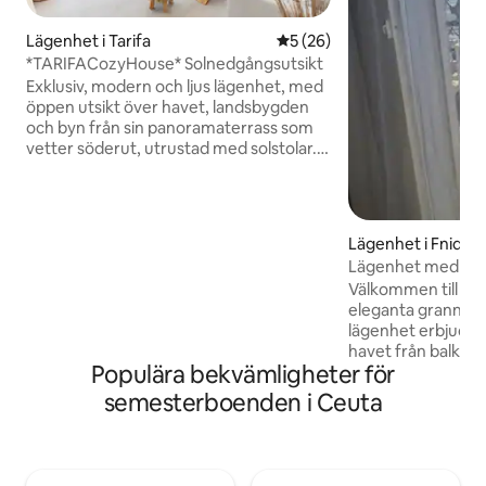
Lägenhet i Tarifa
5 av 5 i genomsnittligt be
5 (26)
*TARIFACozyHouse* Solnedgångsutsikt
Exklusiv, modern och ljus lägenhet, med
öppen utsikt över havet, landsbygden
och byn från sin panoramaterrass som
vetter söderut, utrustad med solstolar.
Perfekt för 4 personer, det har två
sovrum med 150 cm sängar, ett
skrivbord för distansarbete och snabbt
Wi-Fi, ett fullt utrustat kök med en ö och
Lägenhet i Fnideq
en Smart TV. Bara 10-15 minuters
Lägenhet med havs
promenad till centrum och stranden, det
Välkommen till Sa
har luftkonditionering, privat parkering
eleganta grannska
och en hiss. En perfekt tillflyktsort för att
lägenhet erbjuder
njuta av oförglömliga solnedgångar.
havet från balkong
Populära bekvämligheter för
beundra stadens l
du lyssnar på vågor
semesterboenden i Ceuta
riktigt magiskt ögonblick ✨ 
Mysigt 🛋️ vardagsr
📶 Wi-Fi 🌅 Ett sten
bästa restaurange