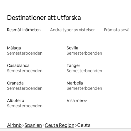
Destinationer att utforska
Resmål i närheten
Andra typer av vistelser
Främsta sevär
Málaga
Sevilla
Semesterboenden
Semesterboenden
Casablanca
Tanger
Semesterboenden
Semesterboenden
Granada
Marbella
Semesterboenden
Semesterboenden
Albufeira
Visa mer
Semesterboenden
Airbnb
Spanien
Ceuta Region
Ceuta