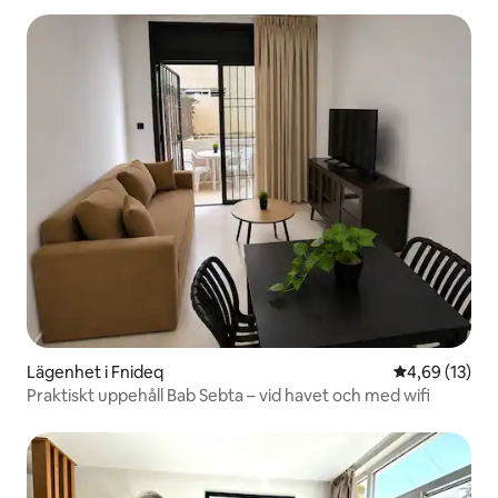
Lägenhet i Fnideq
4,69 av 5 i g
4,69 (13)
Praktiskt uppehåll Bab Sebta – vid havet och med wifi