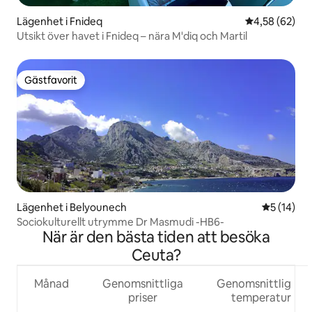
Lägenhet i Fnideq
4,58 av 5 i g
4,58 (62)
Utsikt över havet i Fnideq – nära M'diq och Martil
Gästfavorit
Gästfavorit
Lägenhet i Belyounech
5 av 5 i g
5 (14)
Sociokulturellt utrymme Dr Masmudi -HB6-
När är den bästa tiden att besöka
Ceuta?
Månad
Genomsnittliga
Genomsnittlig
priser
temperatur