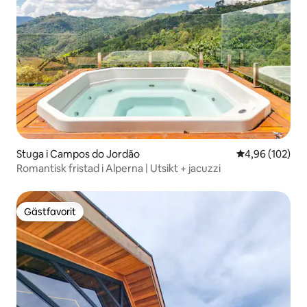
Stuga i Campos do Jordão
4,96 av 5 i ge
4,96 (102)
Romantisk fristad i Alperna | Utsikt + jacuzzi
Gästfavorit
Gästfavorit