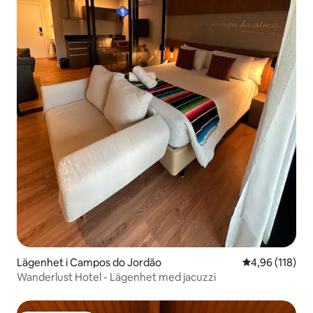
Lägenhet i Campos do Jordão
4,96 av 5 i ge
4,96 (118)
Wanderlust Hotel - Lägenhet med jacuzzi