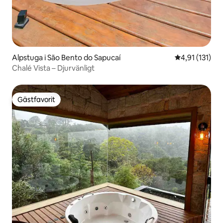
Alpstuga i São Bento do Sapucaí
4,91 av 5 i g
4,91 (131)
Chalé Vista – Djurvänligt
Gästfavorit
Gästfavorit