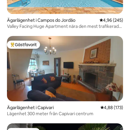
Ägarlägenhet i Campos do Jordão
4,96 av 5 i ge
4,96 (245)
Valley Facing Huge Apartment nära den mest trafikerade
platsen
Gästfavorit
Populär gästfavorit
Ägarlägenhet i Capivari
4,88 av 5 i ge
4,88 (173)
Lägenhet 300 meter från Capivari centrum