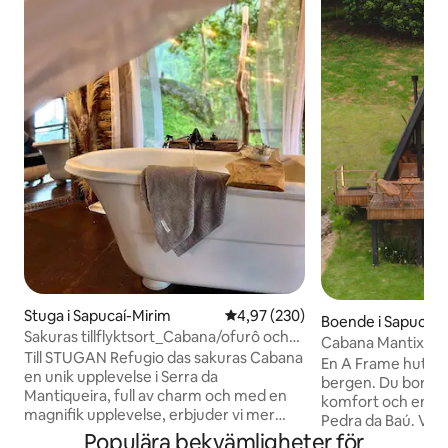
Stuga i Sapucaí-Mirim
4,97 av 5 i genomsnittligt bety
4,97 (230)
Boende i Sapucaí-
Sakuras tillflyktsort_Cabana/ofurô och
Cabana Mantix | Pe
privat vattenfall
Till STUGAN Refugio das sakuras Cabana
tim från SP
En A Frame hut, mi
en unik upplevelse i Serra da
bergen. Du bor i bergen men med all
Mantiqueira, full av charm och med en
komfort och en fan
magnifik upplevelse, erbjuder vi mer
Pedra da Baú. Vi ligger i ett
detta alternativ för vila och återförenas
Populära bekvämligheter för
bostadsområde på