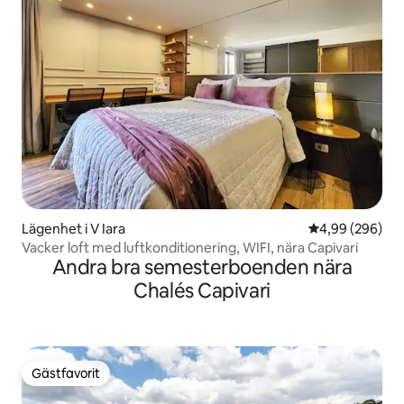
Lägenhet i V Iara
4,99 av 5 i ge
4,99 (296)
Vacker loft med luftkonditionering, WIFI, nära Capivari
Andra bra semesterboenden nära
Chalés Capivari
Gästfavorit
Gästfavorit