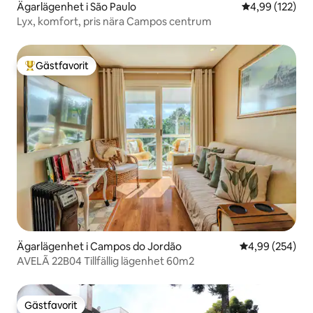
Ägarlägenhet i São Paulo
4,99 av 5 i ge
4,99 (122)
Lyx, komfort, pris nära Campos centrum
Gästfavorit
Populär gästfavorit
Ägarlägenhet i Campos do Jordão
4,99 av 5 i ge
4,99 (254)
AVELÃ 22B04 Tillfällig lägenhet 60m2
Gästfavorit
Gästfavorit