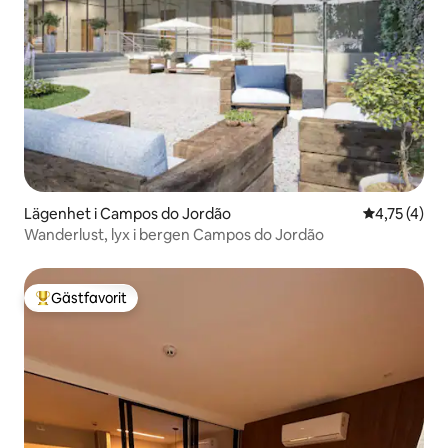
Lägenhet i Campos do Jordão
4,75 av 5 i
4,75 (4)
Wanderlust, lyx i bergen Campos do Jordão
Gästfavorit
Populär gästfavorit