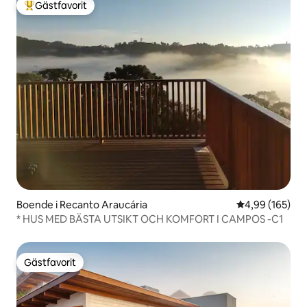
Gästfavorit
Populär gästfavorit
Boende i Recanto Araucária
4,99 av 5 i ge
4,99 (165)
* HUS MED BÄSTA UTSIKT OCH KOMFORT I CAMPOS -C1
Gästfavorit
Gästfavorit