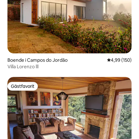
Boende i Campos do Jordão
4,99 av 5 i ge
4,99 (150)
Villa Lorenzo lll
Gästfavorit
Gästfavorit