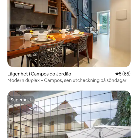
Lägenhet i Campos do Jordão
5 av 5 i g
5 (65)
Modern duplex – Campos, sen utcheckning på söndagar
Superhost
Superhost