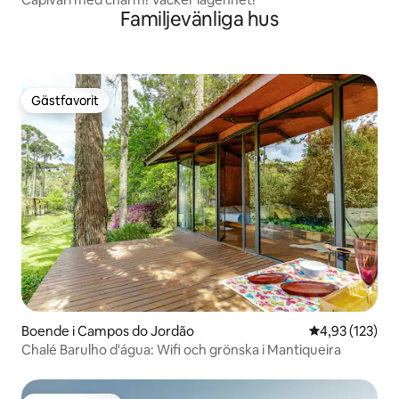
Familjevänliga hus
Gästfavorit
Gästfavorit
Boende i Campos do Jordão
4,93 av 5 i ge
4,93 (123)
Chalé Barulho d'água: Wifi och grönska i Mantiqueira