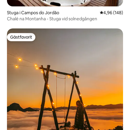
Stuga i Campos do Jordão
4,96 av 5 i ge
4,96 (148)
Chalé na Montanha - Stuga vid solnedgången
Gästfavorit
Gästfavorit