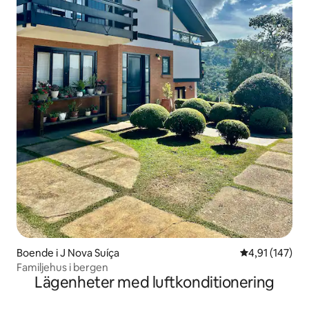
Boende i J Nova Suíça
4,91 av 5 i ge
4,91 (147)
Familjehus i bergen
Lägenheter med luftkonditionering