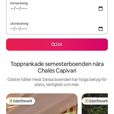
Incheckning
Utcheckning
Sök
Topprankade semesterboenden nära
Chalés Capivari
Gäster håller med: Dessa boenden har höga betyg för
plats, renlighet och mer.
Gästfavorit
Gästfavorit
Populär gästfavorit
Populär gästfavor