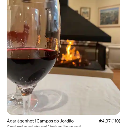
Ägarlägenhet i Campos do Jordão
4,97 av 5 i ge
4,97 (110)
Capivari med charm! Vacker lägenhet!