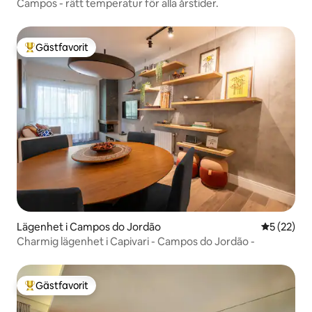
Campos - rätt temperatur för alla årstider.
Gästfavorit
Populär gästfavorit
Lägenhet i Campos do Jordão
5 av 5 i g
5 (22)
Charmig lägenhet i Capivari - Campos do Jordão -
Gästfavorit
Populär gästfavorit