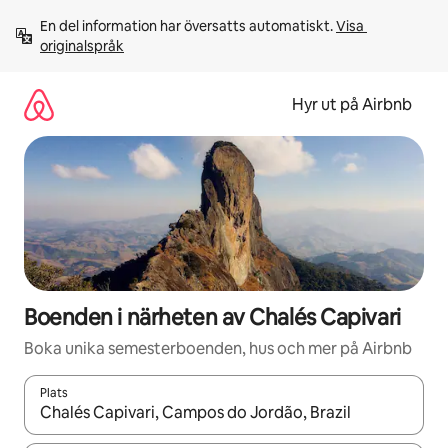
Hoppa
En del information har översatts automatiskt. 
Visa 
till
originalspråk
innehåll
Hyr ut på Airbnb
Boenden i närheten av Chalés Capivari
Boka unika semesterboenden, hus och mer på Airbnb
Plats
När resultaten är tillgängliga kan du navigera med upp- och ned