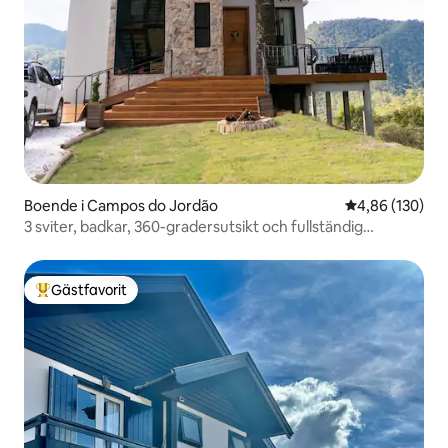
Boende i Campos do Jordão
4,86 av 5 i ge
4,86 (130)
3 sviter, badkar, 360-gradersutsikt och fullständig
avskildhet
Gästfavorit
Populär gästfavorit