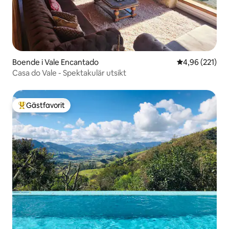
Boende i Vale Encantado
4,96 av 5 i ge
4,96 (221)
Casa do Vale - Spektakulär utsikt
Gästfavorit
Populär gästfavorit