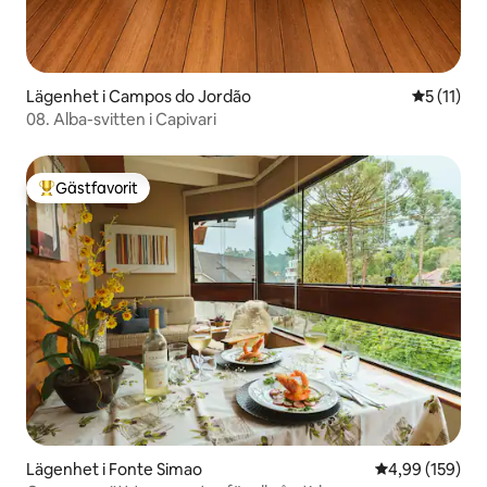
Lägenhet i Campos do Jordão
5 av 5 i 
5 (11)
08. Alba-svitten i Capivari
Gästfavorit
Populär gästfavorit
Lägenhet i Fonte Simao
4,99 av 5 i ge
4,99 (159)