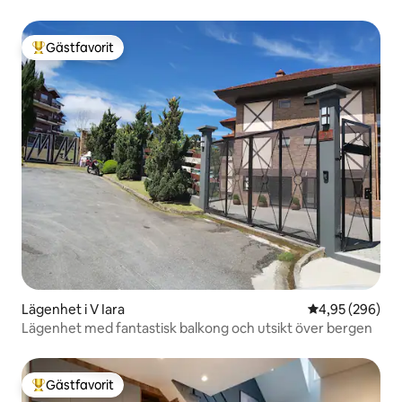
Gästfavorit
Populär gästfavorit
Lägenhet i V Iara
4,95 av 5 i ge
4,95 (296)
Lägenhet med fantastisk balkong och utsikt över bergen
Gästfavorit
Populär gästfavorit