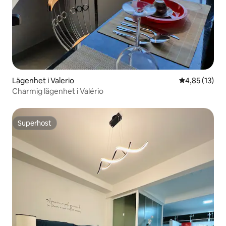
Lägenhet i Valerio
4,85 av 5 i g
4,85 (13)
Charmig lägenhet i Valério
Superhost
Superhost