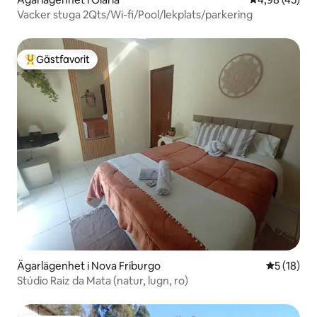
Vacker stuga 2Qts/Wi-fi/Pool/lekplats/parkering
Gästfavorit
Populär gästfavorit
Ägarlägenhet i Nova Friburgo
5 av 5 i g
5 (18)
Stúdio Raiz da Mata (natur, lugn, ro)