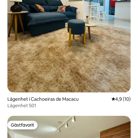
Lägenhet i Cachoeiras de Macacu
4,9 av 5 i g
4,9 (10)
Lägenhet 501
Gästfavorit
Gästfavorit