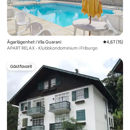
Ägarlägenhet i Vila Guarani
4,67 av 5 i g
4,67 (15)
APART RELAX - Klubbkondominium i Friburgo
Gästfavorit
Gästfavorit