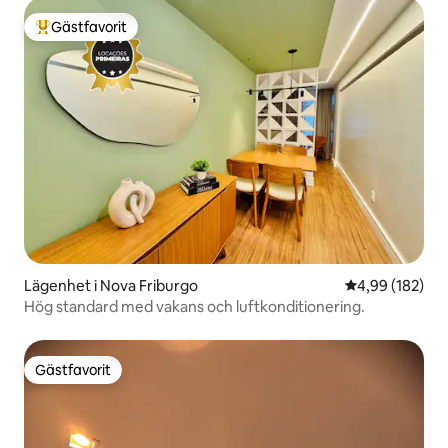
Gästfavorit
Populär gästfavorit
Lägenhet i Nova Friburgo
4,99 av 5 i ge
4,99 (182)
Hög standard med vakans och luftkonditionering.
Gästfavorit
Gästfavorit