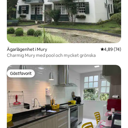
Ägarlägenhet i Mury
4,89 av 5 i g
4,89 (74)
Charmig Mury med pool och mycket grönska
Gästfavorit
Gästfavorit