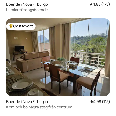
Boende i Nova Friburgo
4,88 av 5 i ge
4,88 (173)
Lumiar säsongsboende
Gästfavorit
Populär gästfavorit
Boende i Nova Friburgo
4,98 av 5 i ge
4,98 (115)
Kom och bo några steg från centrum!