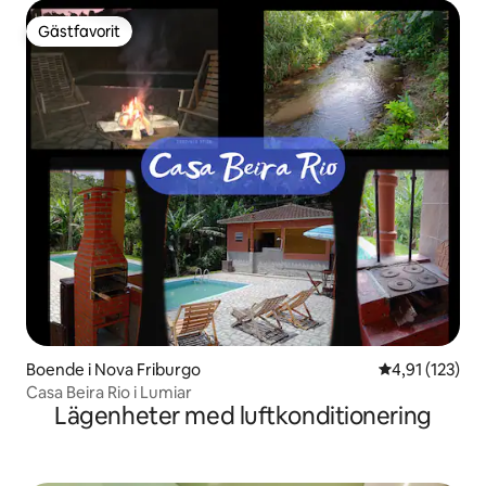
Gästfavorit
Gästfavorit
Boende i Nova Friburgo
4,91 av 5 i ge
4,91 (123)
Casa Beira Rio i Lumiar
Lägenheter med luftkonditionering