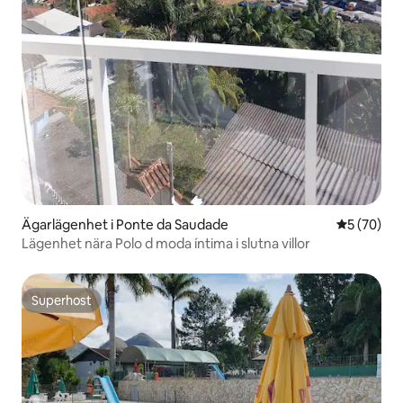
Ägarlägenhet i Ponte da Saudade
5 av 5 i g
5 (70)
Lägenhet nära Polo d moda íntima i slutna villor
Superhost
Superhost