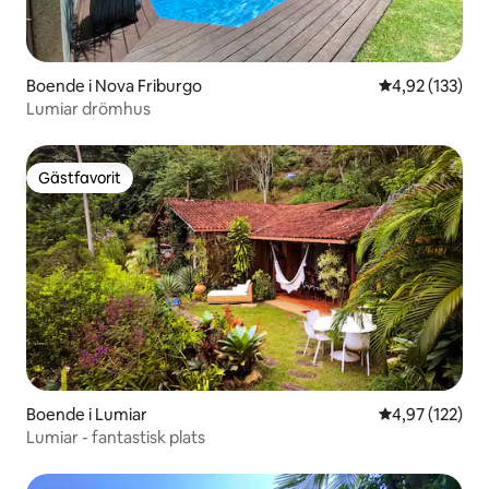
Boende i Nova Friburgo
4,92 av 5 i ge
4,92 (133)
Lumiar drömhus
Gästfavorit
Gästfavorit
Boende i Lumiar
4,97 av 5 i ge
4,97 (122)
Lumiar - fantastisk plats