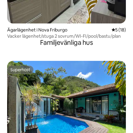
Ägarlägenhet i Nova Friburgo
5 av 5 i g
5 (18)
Vacker lägenhet/stuga 2 sovrum/WI-FI/pool/bastu/plan
Familjevänliga hus
Superhost
Superhost