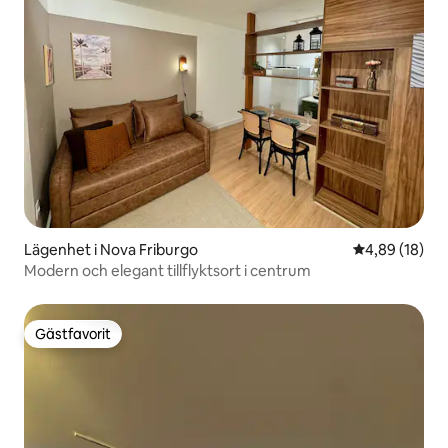
Lägenhet i Nova Friburgo
4,89 av 5 i g
4,89 (18)
Modern och elegant tillflyktsort i centrum
Gästfavorit
Gästfavorit