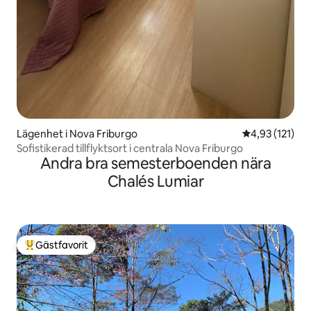
Lägenhet i Nova Friburgo
4,93 av 5 i ge
4,93 (121)
Sofistikerad tillflyktsort i centrala Nova Friburgo
Andra bra semesterboenden nära
Chalés Lumiar
Gästfavorit
Populär gästfavorit