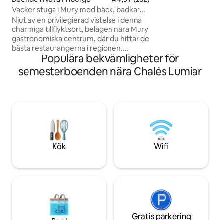
Incheckning från 
Vacker stuga i Mury med bäck, badkar
till 12:00
och öppen spis
Njut av en privilegierad vistelse i denna
charmiga tillflyktsort, belägen nära Mury
gastronomiska centrum, där du hittar de
bästa restaurangerna i regionen.
Populära bekvämligheter för
Beläget bara 10 minuter från hjärtat av
Nova Friburgo och 25 minuter från
semesterboenden nära Chalés Lumiar
pittoreska Lumiar, erbjuder denna
fastighet en oöverträffad upplevelse.
Med välkända stormarknader i närheten
är detta det perfekta valet för dem som
söker bekvämlighet och ett
exceptionellt läge för att utforska allt
som regionen har att erbjuda.
Kök
Wifi
Gratis parkering