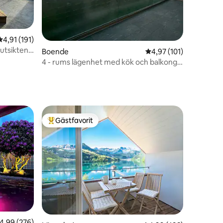
4,91 av 5 i genomsnittligt betyg, 191 omdömen
4,91 (191)
utsikten
en
Boende
4,97 av 5 i genomsnitt
4,97 (101)
4 - rums lägenhet med kök och balkong,
utsikt
Gästfavorit
Populär gästfavorit
en
,99 av 5 i genomsnittligt betyg, 276 omdömen
4,99 (276)