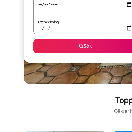
Utcheckning
Sök
Topp
Gäster h