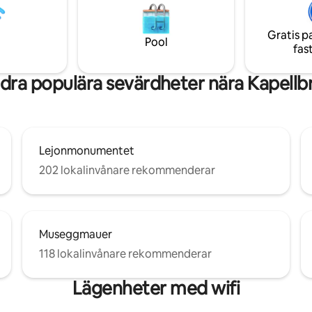
endast små hundar. Mest
and trains within zone 10 of the 
weiziska Airbnb. De flesta
network, as well as a range of d
Gratis p
erna nås inom 1 timme.
Pool
fas
dra populära sevärdheter nära Kapellb
Lejonmonumentet
202 lokalinvånare rekommenderar
Museggmauer
118 lokalinvånare rekommenderar
Lägenheter med wifi