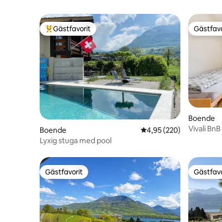
Gästfavorit
Gästfavo
Populär gästfavorit
Gästfavo
Boende
Vivali BnB
Boende
4,95 av 5 i genomsnitt
4,95 (220)
Lyxig stuga med pool
Gästfavorit
Gästfavo
Gästfavorit
Gästfavo