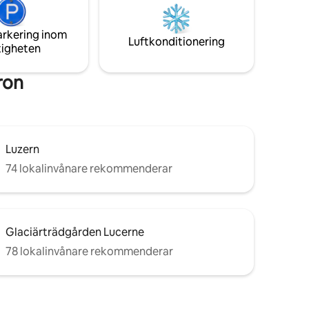
över bergen "Bürgerstock",
city
"Gemsstock" och hustaken i andra hus i
iscounts).
staden.
arkering inom
Luftkonditionering
tigheten
ron
Luzern
74 lokalinvånare rekommenderar
Glaciärträdgården Lucerne
78 lokalinvånare rekommenderar