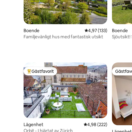
Boende
4,97 av 5 i genomsnitt
4,97 (133)
Boende
Familjevänligt hus med fantastisk utsikt
Sjöutsikt!
Gästfavorit
Gästfavo
Populär gästfavorit
Gästfavo
Lägenhet
4,98 av 5 i genomsnitt
4,98 (222)
Orbit - I hjärtat av Zürich
Lägenhet