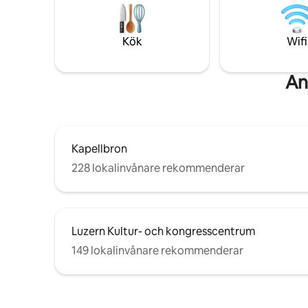
Bottenvåning i ett stadsområde men
välkomna, 
ändå lugnt. Fönster isolerar bra. Inbyggd
populära sch
ventilation. Snabbt Internet.
höjdpunkt
Kök
Wifi
An
Kapellbron
228 lokalinvånare rekommenderar
Luzern Kultur- och kongresscentrum
149 lokalinvånare rekommenderar