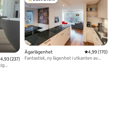
Populär gästfavorit
Ägarlägenhet
4,99 av 5 i genomsnitt
4,99 (170)
Fantastisk, ny lägenhet i utkanten av
,93 av 5 i genomsnittligt betyg, 237 omdömen
4,93 (237)
staden med parkeringsplats
xig
en