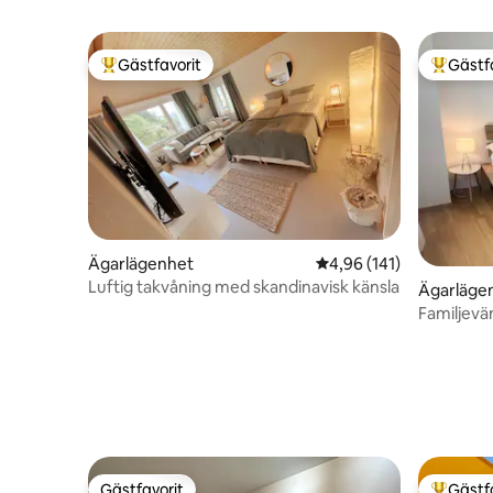
Gästfavorit
Gästf
Populär gästfavorit
Populär 
Ägarlägenhet
4,96 av 5 i genomsnitt
4,96 (141)
Luftig takvåning med skandinavisk känsla
Ägarläge
Familjevä
Gästfavorit
Gästf