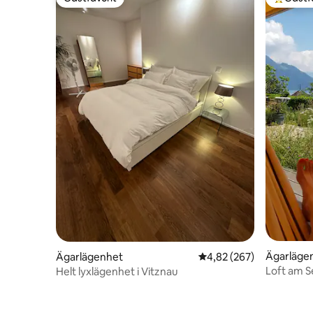
Gästfavorit
Populär 
Ägarläge
Ägarlägenhet
4,82 av 5 i genomsnitt
4,82 (267)
Loft am S
Helt lyxlägenhet i Vitznau