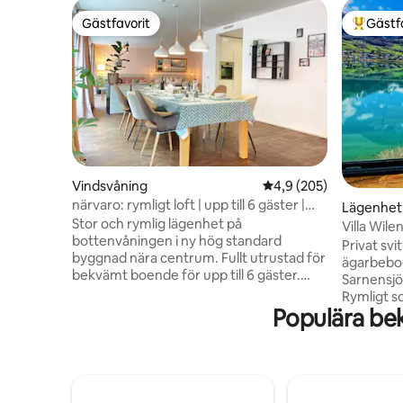
Gästfavorit
Gästf
Gästfavorit
Populär 
Vindsvåning
4,9 av 5 i genomsnitt
4,9 (205)
närvaro: rymligt loft | upp till 6 gäster |
Lägenhet
centralt
Stor och rymlig lägenhet på
Villa Wile
bottenvåningen i ny hög standard
vid sjön
Privat svi
byggnad nära centrum. Fullt utrustad för
ägarbebodd
bekvämt boende för upp till 6 gäster.
Sarnensjö
Viktigt: Eftersom det inte finns några
Rymligt 
separata rum måste grupper vara
Populära be
panorama
bekväma med att sova i samma rum.
(helt priv
Paravents/Screens finns tillgängliga för
ett extra
att skapa individuellt privat utrymme.
våning ne
Sängar kan lätt läggas undan för
område). T
mulitfunktionellt utrymme.
SUP, grati