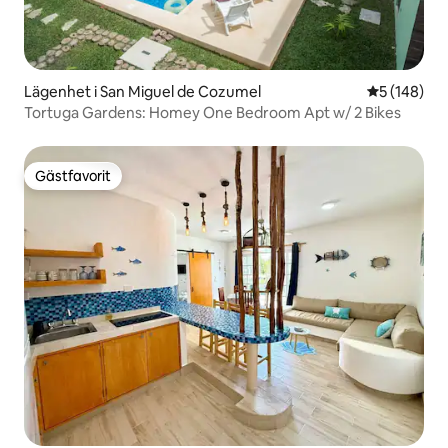
Lägenhet i San Miguel de Cozumel
5 av 5 i ge
5 (148)
Tortuga Gardens: Homey One Bedroom Apt w/ 2 Bikes
Gästfavorit
Gästfavorit