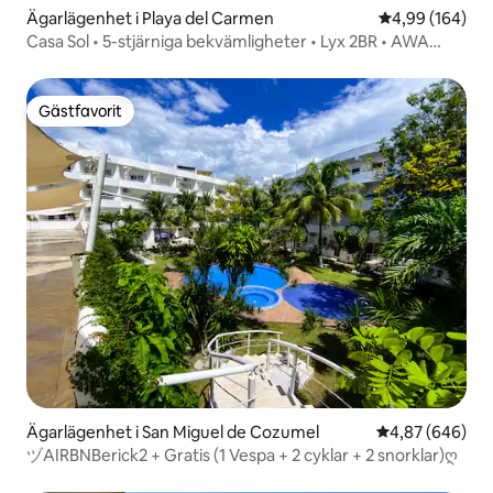
Ägarlägenhet i Playa del Carmen
4,99 av 5 i ge
4,99 (164)
Casa Sol • 5-stjärniga bekvämligheter • Lyx 2BR • AWA
Playacar
Gästfavorit
Gästfavorit
Ägarlägenhet i San Miguel de Cozumel
4,87 av 5 i ge
4,87 (646)
ヅAIRBNBerick2 + Gratis (1 Vespa + 2 cyklar + 2 snorklar)ღ