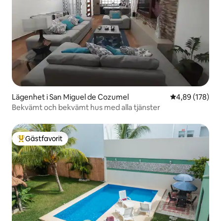
Lägenhet i San Miguel de Cozumel
4,89 av 5 i ge
4,89 (178)
Bekvämt och bekvämt hus med alla tjänster
Gästfavorit
Populär gästfavorit