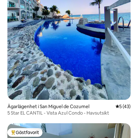
Ägarlägenhet i San Miguel de Cozumel
5 av 5 i g
5 (43)
5 Star EL CANTIL - Vista Azul Condo - Havsutsikt
Gästfavorit
Populär gästfavorit