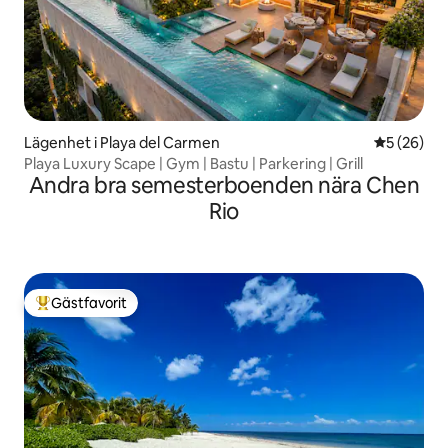
Lägenhet i Playa del Carmen
5 av 5 i g
5 (26)
Playa Luxury Scape | Gym | Bastu | Parkering | Grill
Andra bra semesterboenden nära Chen
Rio
Gästfavorit
Populär gästfavorit