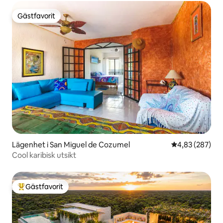
Gästfavorit
Gästfavorit
Lägenhet i San Miguel de Cozumel
4,83 av 5 i ge
4,83 (287)
Cool karibisk utsikt
Gästfavorit
Populär gästfavorit