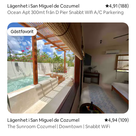
Lägenhet i San Miguel de Cozumel
4,91 av 5 i ge
4,91 (188)
Ocean Apt 300mt från D Pier Snabbt Wifi A/C Parkering
Gästfavorit
Gästfavorit
Lägenhet i San Miguel de Cozumel
4,94 av 5 i ge
4,94 (109)
The Sunroom Cozumel | Downtown | Snabbt WiFi