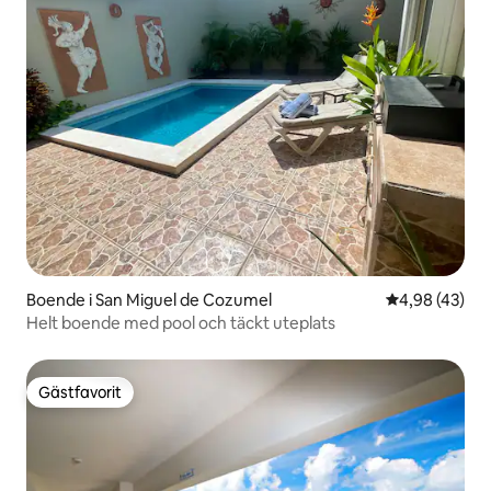
Boende i San Miguel de Cozumel
4,98 av 5 i g
4,98 (43)
Helt boende med pool och täckt uteplats
Gästfavorit
Gästfavorit