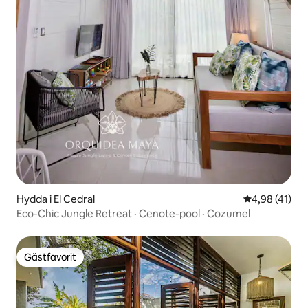
Hydda i El Cedral
4,98 av 5 i g
4,98 (41)
Eco-Chic Jungle Retreat · Cenote-pool · Cozumel
Gästfavorit
Gästfavorit