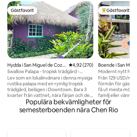
Gästfavorit
Gästfavorit
Gästfavorit
Populär gästfavor
Hydda i San Miguel de Cozu
4,92 av 5 i genomsnittligt bety
4,92 (270)
Boende i San Migu
mel
umel
Swallow Palapa - tropisk trädgård -
Modernt nytt hus 
Downtown
Triskel Delfin
Lev som en lokalinvånare i denna mysiga
Från 129 USD/natt. N
rustika palapa med en rymlig tropisk
förmån för gästern
trädgård, belägen i Downtown. Bara 3
få ut mesta möjli
kvarter från vattnet, nära färjan och de
familj eller vänner
Populära bekvämligheter för
bästa restaurangerna. Perfekt för par,
fantastiska hus m
ensamma resenärer eller en familj på 3
och grill. 3 sovrum
semesterboenden nära Chen Rio
personer. Det inkluderar en ENORM
kassaskåp. 3 badru
TRÄDGÅRD, bekvämt sovrum, ett loft,
Matsal och varda
hängmattor, kök, fläktar,
bekväm bäddsoffa,
luftkonditionering och Wi-Fi — perfekt
parkering. Tvättm
för distansarbete. Njut av en autentisk,
Triskel Delfin: en 