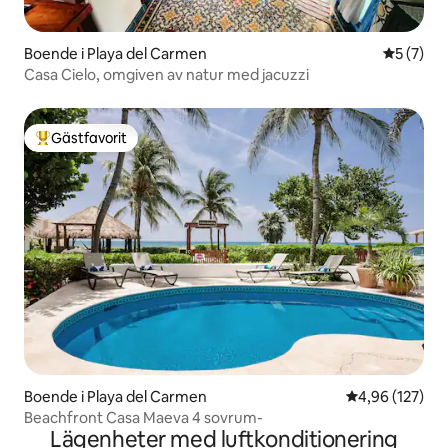
Boende i Playa del Carmen
5 av 5 i 
5 (7)
Casa Cielo, omgiven av natur med jacuzzi
Gästfavorit
Populär gästfavorit
Boende i Playa del Carmen
4,96 av 5 i ge
4,96 (127)
Beachfront Casa Maeva 4 sovrum-
Lägenheter med luftkonditionering