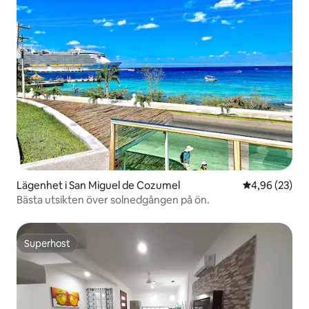
Lägenhet i San Miguel de Cozumel
4,96 av 5 i g
4,96 (23)
Bästa utsikten över solnedgången på ön.
Superhost
Superhost