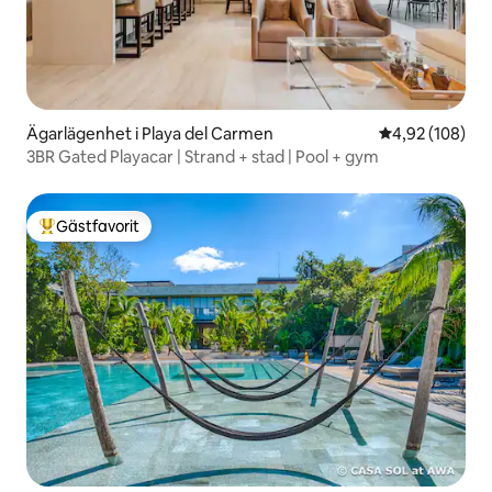
Ägarlägenhet i Playa del Carmen
4,92 av 5 i ge
4,92 (108)
3BR Gated Playacar | Strand + stad | Pool + gym
Gästfavorit
Populär gästfavorit