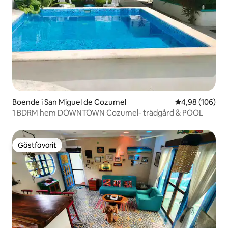
Boende i San Miguel de Cozumel
4,98 av 5 i ge
4,98 (106)
1 BDRM hem DOWNTOWN Cozumel- trädgård & POOL
Gästfavorit
Gästfavorit