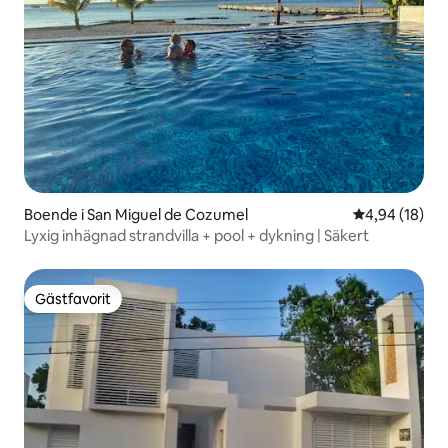
Boende i San Miguel de Cozumel
4,94 av 5 i g
4,94 (18)
Lyxig inhägnad strandvilla + pool + dykning | Säkert
Gästfavorit
Gästfavorit