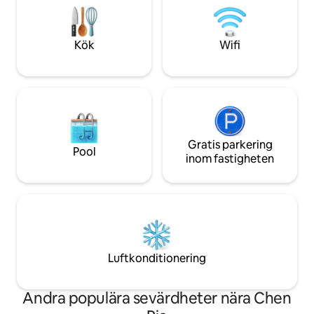
säker och centralt belägen vistelse utan
läs våra regler och 
att spendera för mycket — vår familj har
det gäller elanvän
bott här i över 4 generationer. Vi är 100 %
avgifter.
Kök
Wifi
lokala.
Gratis parkering
Pool
inom fastigheten
Luftkonditionering
Andra populära sevärdheter nära Chen