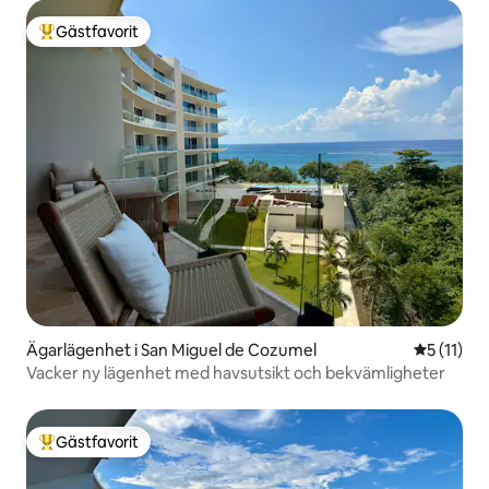
Gästfavorit
Populär gästfavorit
Ägarlägenhet i San Miguel de Cozumel
5 av 5 i 
5 (11)
Vacker ny lägenhet med havsutsikt och bekvämligheter
Gästfavorit
Populär gästfavorit