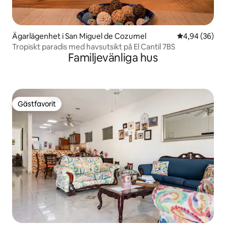
Ägarlägenhet i San Miguel de Cozumel
4,94 av 5 i g
4,94 (36)
Tropiskt paradis med havsutsikt på El Cantil 7BS
Familjevänliga hus
Gästfavorit
Gästfavorit