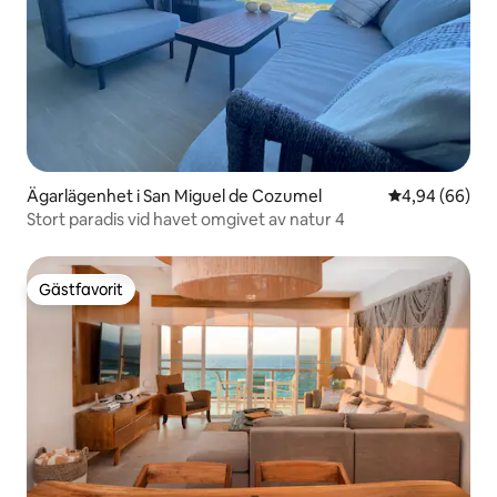
Ägarlägenhet i San Miguel de Cozumel
4,94 av 5 i g
4,94 (66)
Stort paradis vid havet omgivet av natur 4
Gästfavorit
Gästfavorit