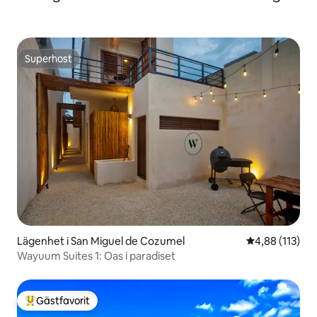
Superhost
Superhost
Lägenhet i San Miguel de Cozumel
4,88 av 5 i ge
4,88 (113)
Wayuum Suites 1: Oas i paradiset
Gästfavorit
Populär gästfavorit