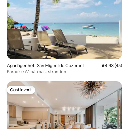
Ägarlägenhet i San Miguel de Cozumel
4,98 av 5 i g
4,98 (45)
Paradise A1 närmast stranden
Gästfavorit
Gästfavorit