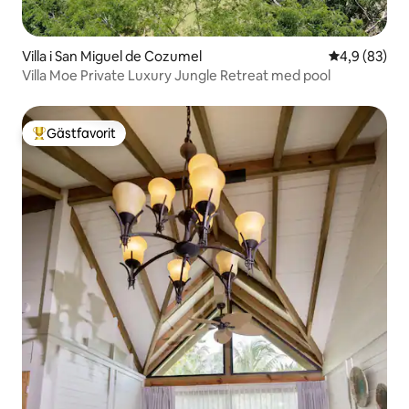
Villa i San Miguel de Cozumel
4,9 av 5 i g
4,9 (83)
Villa Moe Private Luxury Jungle Retreat med pool
Gästfavorit
Populär gästfavorit