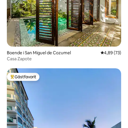
Boende i San Miguel de Cozumel
4,89 av 5 i g
4,89 (73)
Casa Zapote
Gästfavorit
Populär gästfavorit