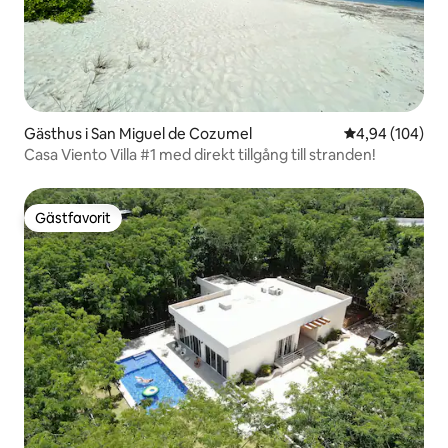
Gästhus i San Miguel de Cozumel
4,94 av 5 i ge
4,94 (104)
Casa Viento Villa #1 med direkt tillgång till stranden!
Gästfavorit
Gästfavorit