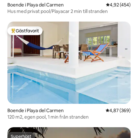
Boende i Playa del Carmen
4,92 av 5 i ge
4,92 (454)
Hus med privat pool/Playacar 2 min till stranden
Gästfavorit
Populär gästfavorit
Boende i Playa del Carmen
4,87 av 5 i ge
4,87 (369)
120 m2, egen pool, 1 min från stranden
Superhost