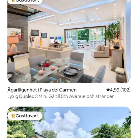
Gästfavorit
Populär gästfavorit
Ägarlägenhet i Playa del Carmen
4,99 av 5 i ge
4,99 (102)
Lyxig Duplex 3 Min. Gå till 5th Avenue och stränder
Gästfavorit
Populär gästfavorit