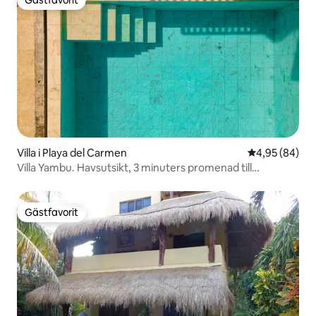
Gästfavorit
Villa i Playa del Carmen
4,95 av 5 i g
4,95 (84)
Villa Yambu. Havsutsikt, 3 minuters promenad till
stranden.
Gästfavorit
Gästfavorit