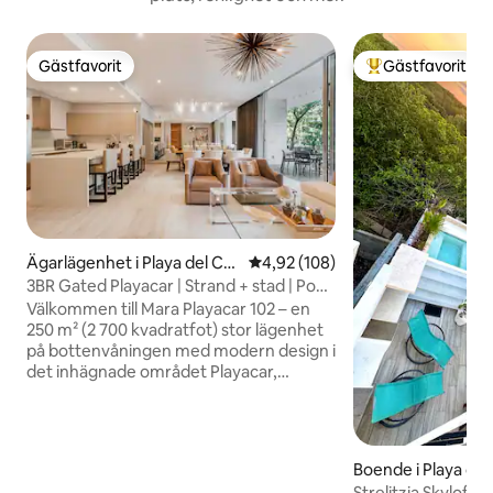
Gästfavorit
Gästfavorit
Gästfavorit
Populär gästfavor
Ägarlägenhet i Playa del Car
4,92 av 5 i genomsnittligt bety
4,92 (108)
men
3BR Gated Playacar | Strand + stad | Pool
+ gym
Välkommen till Mara Playacar 102 – en
250 m² (2 700 kvadratfot) stor lägenhet
på bottenvåningen med modern design i
det inhägnade området Playacar,
omgiven av frodig tropisk grönska.
Rymmer 6 personer i två rum med
kingsize-sängar och ett rum med två
queensize-sängar, vart och ett med
Boende i Playa de
eget badrum och walk-in-garderob.
Strelitzia Skyloft