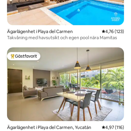
Ägarlägenhet i Playa del Carmen
4,76 av 5 i ge
4,76 (123)
Takvåning med havsutsikt och egen pool nära Mamitas
Gästfavorit
Populär gästfavorit
Ägarlägenhet i Playa del Carmen, Yucatán
4,97 av 5 i ge
4,97 (116)