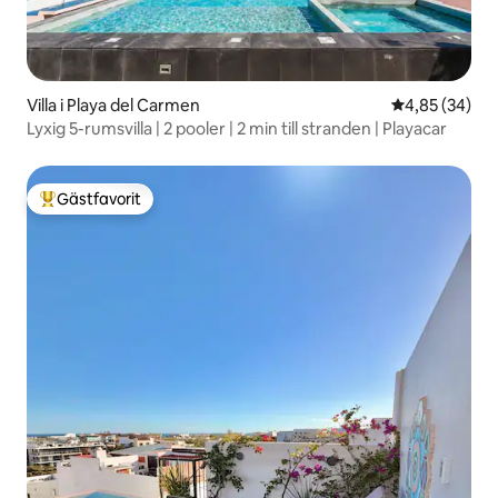
Villa i Playa del Carmen
4,85 av 5 i g
4,85 (34)
Lyxig 5-rumsvilla | 2 pooler | 2 min till stranden | Playacar
Gästfavorit
Populär gästfavorit