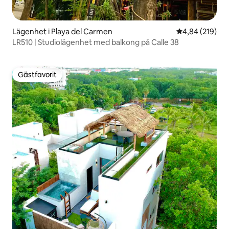
Lägenhet i Playa del Carmen
4,84 av 5 i ge
4,84 (219)
LR510 | Studiolägenhet med balkong på Calle 38
Gästfavorit
Gästfavorit