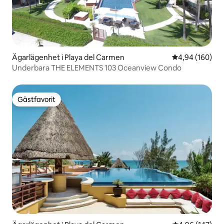
Ägarlägenhet i Playa del Carmen
4,94 av 5 i ge
4,94 (160)
Underbara THE ELEMENTS 103 Oceanview Condo
Gästfavorit
Gästfavorit