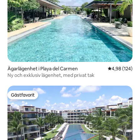
Ägarlägenhet i Playa del Carmen
4,98 av 5 i ge
4,98 (124)
Ny och exklusiv lägenhet, med privat tak
Gästfavorit
Gästfavorit