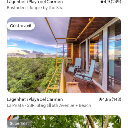
Lägenhet i Playa del Carmen
4,9 av 5 i ge
4,9 (249)
Bostaden | Jungle by the Sea
Gästfavorit
Gästfavorit
Lägenhet i Playa del Carmen
4,85 av 5 i ge
4,85 (143)
La Pirata - 2BR, Steg till 5th Avenue + Beach
Superhost
Superhost