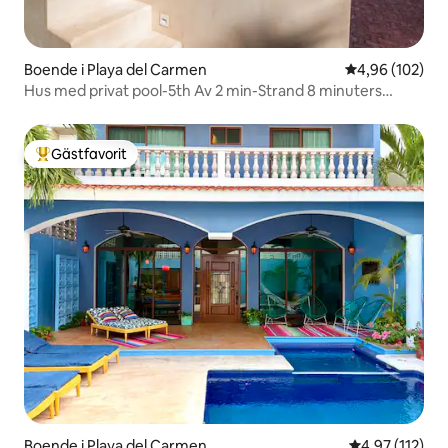
Boende i Playa del Carmen
4,96 av 5 i ge
4,96 (102)
Hus med privat pool-5th Av 2 min-Strand 8 minuters
promenad
Gästfavorit
Populär gästfavorit
Boende i Playa del Carmen
4,97 av 5 i ge
4,97 (112)