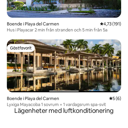
Boende i Playa del Carmen
4,73 av 5 i g
4,73 (191)
Hus i Playacar 2 min från stranden och 5 min från 5a
Gästfavorit
Gästfavorit
Boende i Playa del Carmen
5 av 5 i 
5 (6)
Lyxiga Mayacoba 1 sovrum + 1 vardagsrum spa-svit
Lägenheter med luftkonditionering