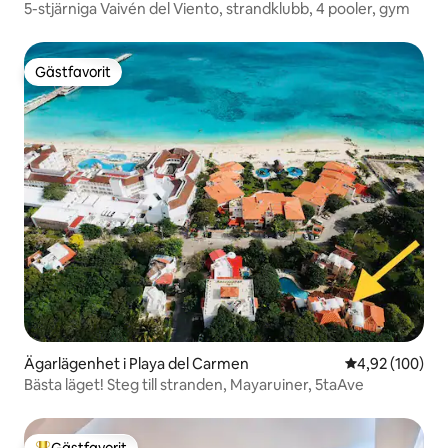
5-stjärniga Vaivén del Viento, strandklubb, 4 pooler, gym
Gästfavorit
Gästfavorit
Ägarlägenhet i Playa del Carmen
4,92 av 5 i ge
4,92 (100)
Bästa läget! Steg till stranden, Mayaruiner, 5taAve