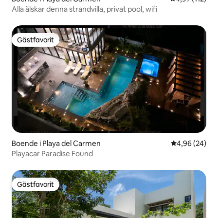
Alla älskar denna strandvilla, privat pool, wifi
Gästfavorit
Gästfavorit
Boende i Playa del Carmen
4,96 av 5 i g
4,96 (24)
Playacar Paradise Found
Gästfavorit
Gästfavorit