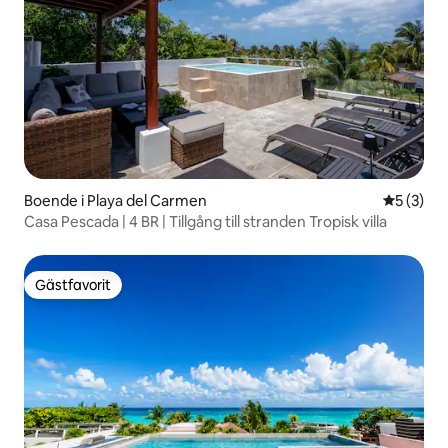
Boende i Playa del Carmen
5 av 5 i 
5 (3)
Casa Pescada | 4 BR | Tillgång till stranden Tropisk villa
Gästfavorit
Gästfavorit