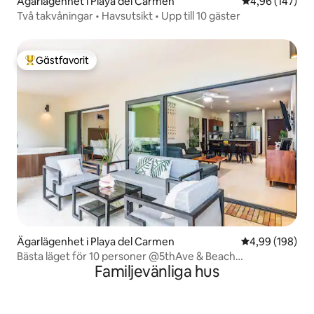
Ägarlägenhet i Playa del Carmen
4,96 av 5 i ge
4,96 (147)
Två takvåningar • Havsutsikt • Upp till 10 gäster
Gästfavorit
Populär gästfavorit
Ägarlägenhet i Playa del Carmen
4,99 av 5 i ge
4,99 (198)
Bästa läget för 10 personer @5thAve & Beach
Familjevänliga hus
RooftopPool