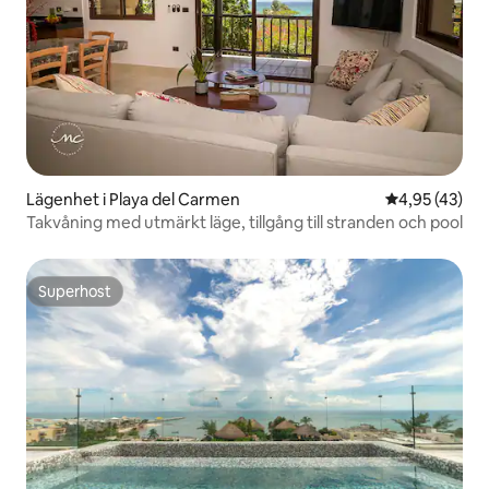
Lägenhet i Playa del Carmen
4,95 av 5 i g
4,95 (43)
Takvåning med utmärkt läge, tillgång till stranden och pool
Superhost
Superhost