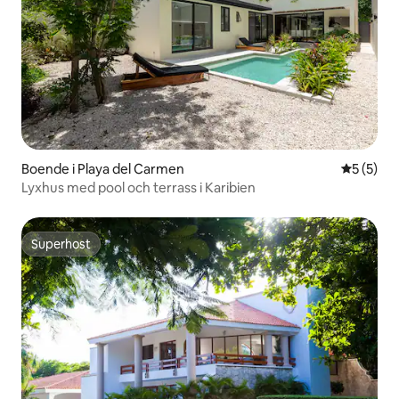
Boende i Playa del Carmen
5 av 5 i 
5 (5)
Lyxhus med pool och terrass i Karibien
Superhost
Superhost