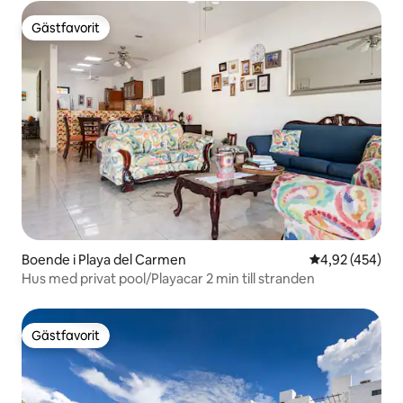
Gästfavorit
Gästfavorit
Boende i Playa del Carmen
4,92 av 5 i ge
4,92 (454)
Hus med privat pool/Playacar 2 min till stranden
Gästfavorit
Gästfavorit