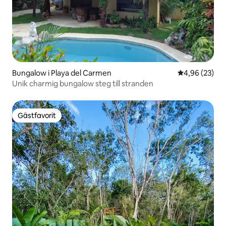
Bungalow i Playa del Carmen
4,96 av 5 i g
4,96 (23)
Unik charmig bungalow steg till stranden
Gästfavorit
Gästfavorit