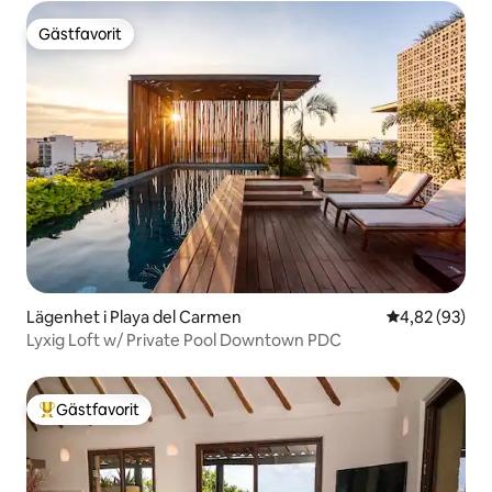
Gästfavorit
Gästfavorit
Lägenhet i Playa del Carmen
4,82 av 5 i g
4,82 (93)
Lyxig Loft w/ Private Pool Downtown PDC
Gästfavorit
Populär gästfavorit