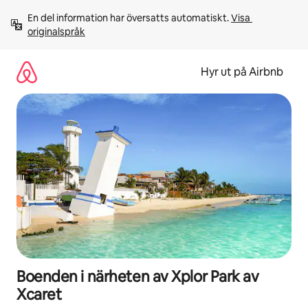
Hoppa
En del information har översatts automatiskt. 
Visa 
till
originalspråk
innehåll
Hyr ut på Airbnb
Boenden i närheten av Xplor Park av
Xcaret