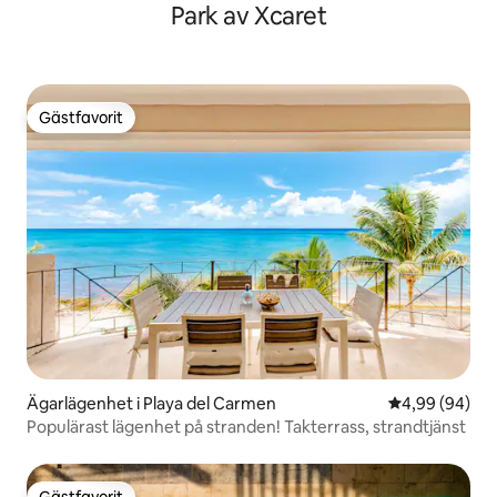
Park av Xcaret
Gästfavorit
Gästfavorit
Ägarlägenhet i Playa del Carmen
4,99 av 5 i g
4,99 (94)
Populärast lägenhet på stranden! Takterrass, strandtjänst
Gästfavorit