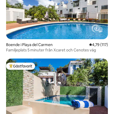
Boende i Playa del Carmen
4,79 av 5 i g
4,79 (117)
Familjeplats 5 minuter från Xcaret och Cenotes väg
Gästfavorit
Populär gästfavorit