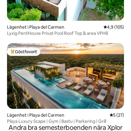
Lägenhet i Playa del Carmen
4,9 av 5 i ge
4,9 (105)
Lyxig PentHouse Privat Pool Roof Top & area VPH8
Gästfavorit
Populär gästfavorit
Lägenhet i Playa del Carmen
5 av 5 i g
5 (27)
Playa Luxury Scape | Gym | Bastu | Parkering | Grill
Andra bra semesterboenden nära Xplor