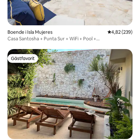
Boende i Isla Mujeres
4,82 av 5 i ge
4,82 (239)
Casa Santosha + Punta Sur + WiFi + Pool +
Luftkonditionering + Takterass
Gästfavorit
Gästfavorit