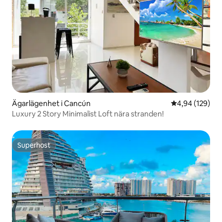
Ägarlägenhet i Cancún
4,94 av 5 i ge
4,94 (129)
Luxury 2 Story Minimalist Loft nära stranden!
Superhost
Superhost