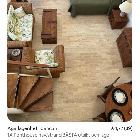
Ägarlägenhet i Cancún
4,77 av 5 i g
4,77 (39)
1A Penthouse hav/strand BÄSTA utsikt och läge