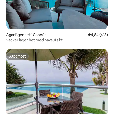
Ägarlägenhet i Cancún
4,84 av 5 i ge
4,84 (418)
Vacker lägenhet med havsutsikt
Superhost
Superhost