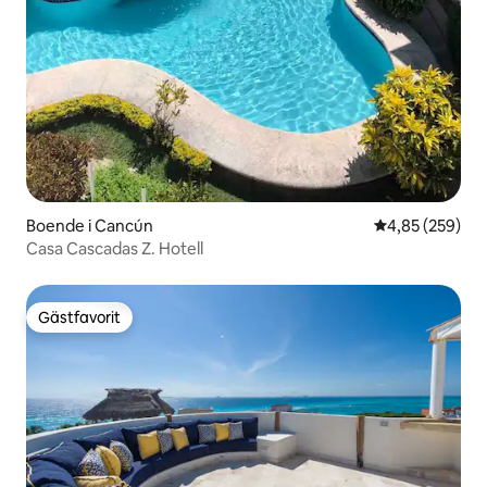
Boende i Cancún
4,85 av 5 i ge
4,85 (259)
Casa Cascadas Z. Hotell
Gästfavorit
Gästfavorit