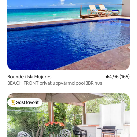
Boende i Isla Mujeres
4,96 av 5 i ge
4,96 (165)
BEACH FRONT privat uppvärmd pool 3BR hus
Gästfavorit
Populär gästfavorit