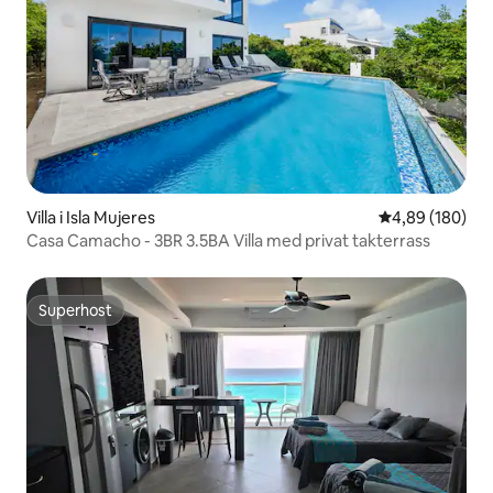
Villa i Isla Mujeres
4,89 av 5 i ge
4,89 (180)
Casa Camacho - 3BR 3.5BA Villa med privat takterrass
Superhost
Superhost