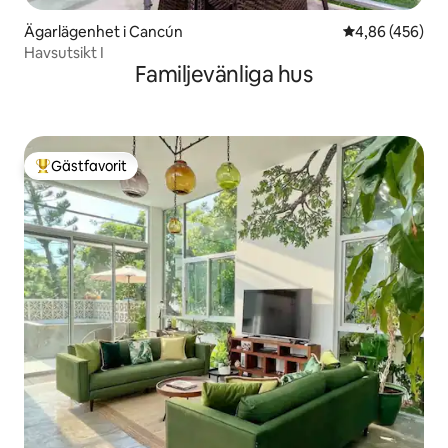
Ägarlägenhet i Cancún
4,86 av 5 i ge
4,86 (456)
Havsutsikt I
Familjevänliga hus
Gästfavorit
Populär gästfavorit