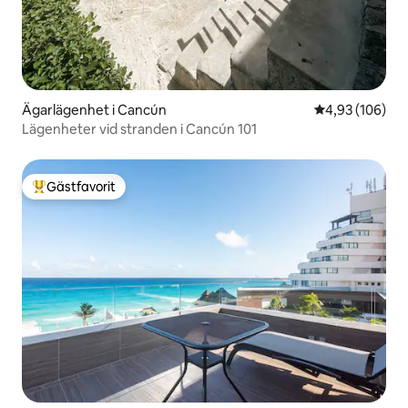
Ägarlägenhet i Cancún
4,93 av 5 i ge
4,93 (106)
Lägenheter vid stranden i Cancún 101
Gästfavorit
Populär gästfavorit