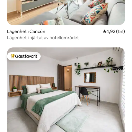
Lägenhet i Cancún
4,92 av 5 i ge
4,92 (151)
Lägenhet i hjärtat av hotellområdet
Gästfavorit
Populär gästfavorit