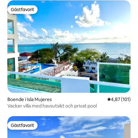
Gästfavorit
Gästfavorit
Boende i Isla Mujeres
4,87 av 5 i ge
4,87 (101)
Vacker villa med havsutsikt och privat pool
Gästfavorit
Gästfavorit