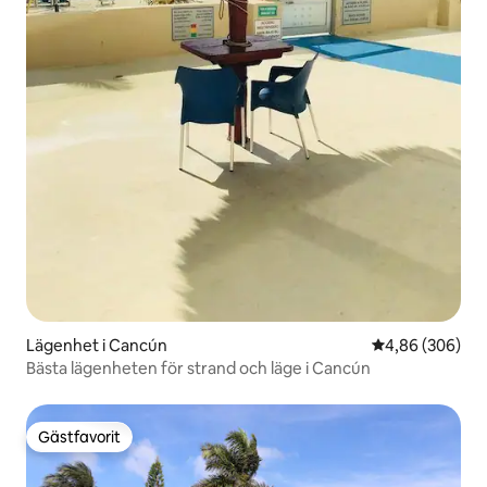
Lägenhet i Cancún
4,86 av 5 i ge
4,86 (306)
Bästa lägenheten för strand och läge i Cancún
Gästfavorit
Gästfavorit