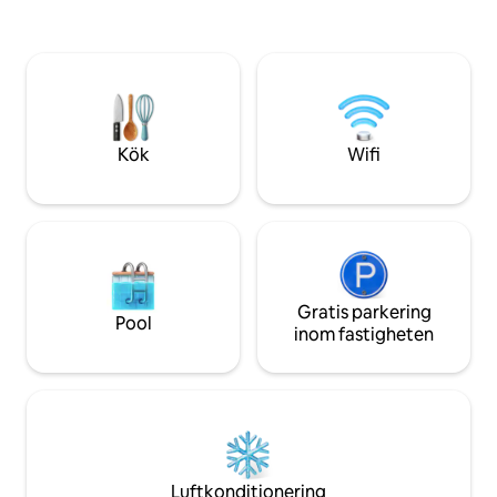
allt nattliv, 2 stora pooler, en restaurang
Brädspel, Picknic
och strandklubb i byggnaden. En fusion
Valet klädställ, Kl
av exotiska trämöbler och importerad
På promenadavst
marmor har gjort detta ställe
restauranger/stra
oöverträffat i Cancun.
VARIERAR UNDER 
KONTROLLERA PRI
BOKNINGSDATUM
Kök
Wifi
Gratis parkering
Pool
inom fastigheten
Luftkonditionering