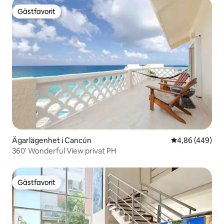
Gästfavorit
Gästfavorit
Ägarlägenhet i Cancún
4,86 av 5 i ge
4,86 (449)
360' Wonderful View privat PH
Gästfavorit
Gästfavorit