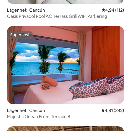
Lägenhet i Cancún
4,94 av 5 i ge
4,94 (112)
Oasis Privado| Pool AC Terrass Grill WIFI Parkering
Superhost
Superhost
Lägenhet i Cancún
4,81 av 5 i ge
4,81 (392)
Majestic Ocean Front Terrace B