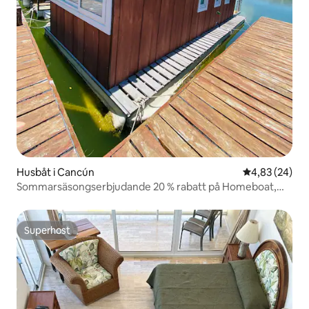
Husbåt i Cancún
4,83 av 5 i g
4,83 (24)
Sommarsäsongserbjudande 20 % rabatt på Homeboat,
lagun HZ
Superhost
Superhost