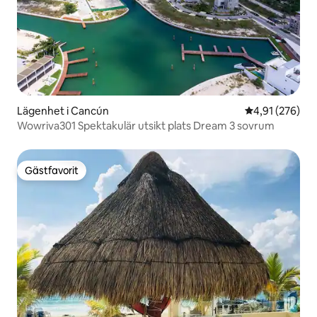
Lägenhet i Cancún
4,91 av 5 i ge
4,91 (276)
Wowriva301 Spektakulär utsikt plats Dream 3 sovrum
Gästfavorit
Gästfavorit