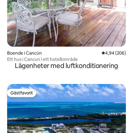
Boende i Cancún
4,94 av 5 i ge
4,94 (206)
Ett hus i Cancun i ett hotellområde
Lägenheter med luftkonditionering
Gästfavorit
Gästfavorit