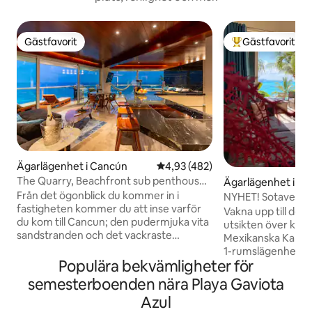
Gästfavorit
Gästfavorit
Gästfavorit
Populär gästfavor
Ägarlägenhet i Cancún
4,93 av 5 i genomsnittligt bet
4,93 (482)
The Quarry, Beachfront sub penthouse
Ägarlägenhet i Isl
150 m till klubbar
Från det ögonblick du kommer in i
NYHET! Sotavento
fastigheten kommer du att inse varför
HAVSUTSIKT 1bdr 
Vakna upp till den
du kom till Cancun; den pudermjuka vita
utsikten över krist
sandstranden och det vackraste
Mexikanska Karibi
turkosvattnet. Eftersom det är allt man
1-rumslägenhet vi
kan se från den 180° panoramautsikt
Populära bekvämligheter för
bottenvåningen i 
som lägenheten erbjuder. Ingen detalj
trappor/enkel åtko
semesterboenden nära Playa Gaviota
sparades. Över 2 år ombyggnad av
Yogamattor, Gymv
Azul
denna unika fastighet. Endast 150 m till
Snorkelutrustning,