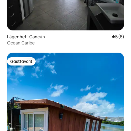
Lägenhet i Cancún
5 av 5 i 
5 (8)
Ocean Caribe
Gästfavorit
Gästfavorit