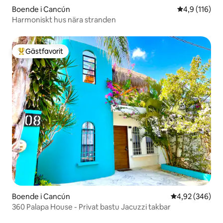
Boende i Cancún
4,9 av 5 i ge
4,9 (116)
Harmoniskt hus nära stranden
Gästfavorit
Populär gästfavorit
Boende i Cancún
4,92 av 5 i ge
4,92 (346)
360 Palapa House - Privat bastu Jacuzzi takbar