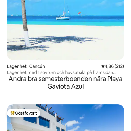
Lägenhet i Cancún
4,86 av 5 i ge
4,86 (212)
Lägenhet med 1 sovrum och havsutsikt på framsidan.
Andra bra semesterboenden nära Playa
Bästa stranden, ingen tång
Gaviota Azul
Gästfavorit
Populär gästfavorit