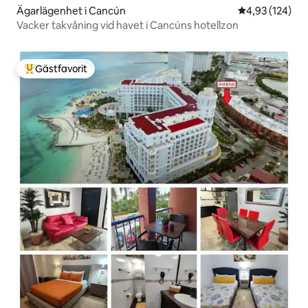
Ägarlägenhet i Cancún
4,93 av 5 i ge
4,93 (124)
Vacker takvåning vid havet i Cancúns hotellzon
Gästfavorit
Populär gästfavorit