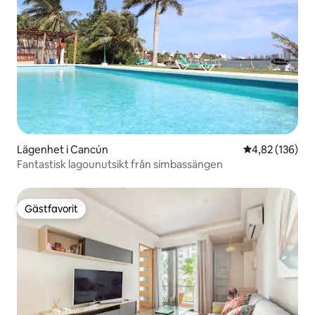
Lägenhet i Cancún
4,82 av 5 i ge
4,82 (136)
Fantastisk lagounutsikt från simbassängen
Gästfavorit
Gästfavorit