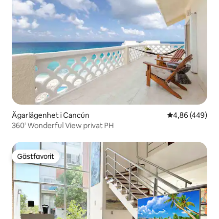
Ägarlägenhet i Cancún
4,86 av 5 i ge
4,86 (449)
360' Wonderful View privat PH
Gästfavorit
Gästfavorit