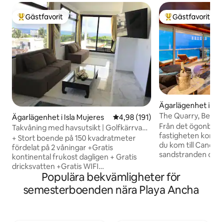
Gästfavorit
Gästfavorit
Populär gästfavorit
Populär gästfavor
Ägarlägenhet i C
The Quarry, Beac
Ägarlägenhet i Isla Mujeres
4,98 av 5 i genomsnittligt bet
4,98 (191)
150 m till klubbar
Från det ögonblic
Takvåning med havsutsikt | Golfkärrvagn
fastigheten komme
+ frukost
+ Stort boende på 150 kvadratmeter
du kom till Cancu
fördelat på 2 våningar +Gratis
sandstranden och 
kontinental frukost dagligen + Gratis
turkosvattnet. Eft
dricksvatten +Gratis WIFI
kan se från den 1
Populära bekvämligheter för
Höghastighetsinternet + Assistans och
som lägenheten erbjuder. 
parkering för golfbilar +Snorkelmasker
semesterboenden nära Playa Ancha
sparades. Över 2
+Personlig kock som alternativ
denna unika fastigh
+Professionell serie rostfritt stål apparat
allt nattliv, 2 stor
+Europeiskt choklad ved +Inkluderar
och strandklubb i