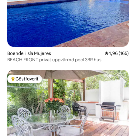
Boende i Isla Mujeres
4,96 av 5 i ge
4,96 (165)
BEACH FRONT privat uppvärmd pool 3BR hus
Gästfavorit
Populär gästfavorit