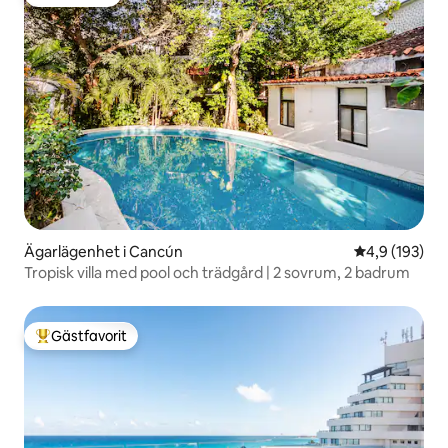
Gästfavorit
Ägarlägenhet i Cancún
4,9 av 5 i ge
4,9 (193)
Tropisk villa med pool och trädgård | 2 sovrum, 2 badrum
Gästfavorit
Populär gästfavorit