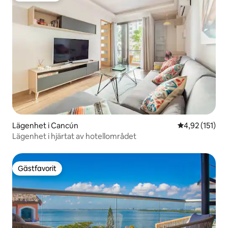
Lägenhet i Cancún
4,92 av 5 i ge
4,92 (151)
Lägenhet i hjärtat av hotellområdet
Gästfavorit
Gästfavorit