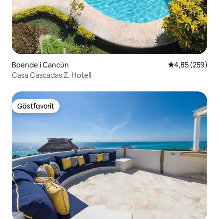
Boende i Cancún
4,85 av 5 i ge
4,85 (259)
Casa Cascadas Z. Hotell
Gästfavorit
Gästfavorit