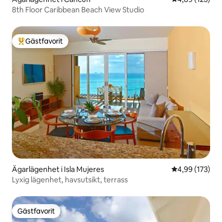
8th Floor Caribbean Beach View Studio
Gästfavorit
Populär gästfavorit
Ägarlägenhet i Isla Mujeres
4,99 av 5 i ge
4,99 (173)
Lyxig lägenhet, havsutsikt, terrass
Gästfavorit
Gästfavorit