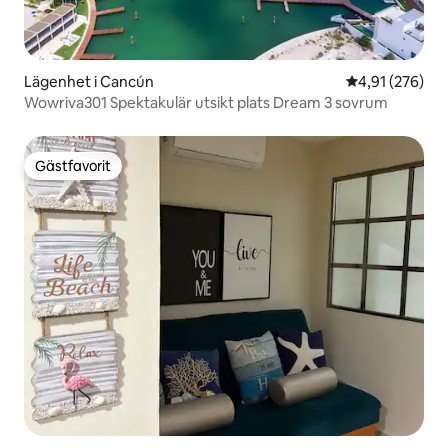
Lägenhet i Cancún
4,91 av 5 i ge
4,91 (276)
Wowriva301 Spektakulär utsikt plats Dream 3 sovrum
Gästfavorit
Gästfavorit