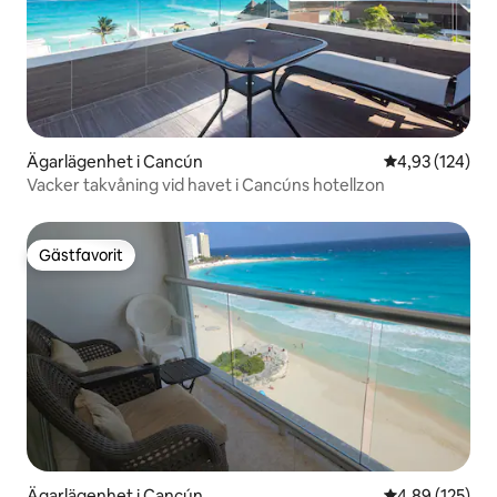
Ägarlägenhet i Cancún
4,93 av 5 i ge
4,93 (124)
Vacker takvåning vid havet i Cancúns hotellzon
Gästfavorit
Gästfavorit
Ägarlägenhet i Cancún
4,89 av 5 i ge
4,89 (125)