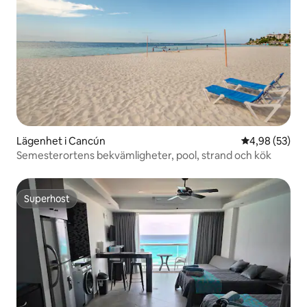
Lägenhet i Cancún
4,98 av 5 i g
4,98 (53)
Semesterortens bekvämligheter, pool, strand och kök
Superhost
Superhost