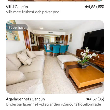
Villa i Cancún
4,88 av 5 i ge
4,88 (155)
Villa med frukost och privat pool
Superhost
Superhost
Ägarlägenhet i Cancún
4,67 av 5 i g
4,67 (36)
Underbar lägenhet vid stranden i Cancúns hotellområde