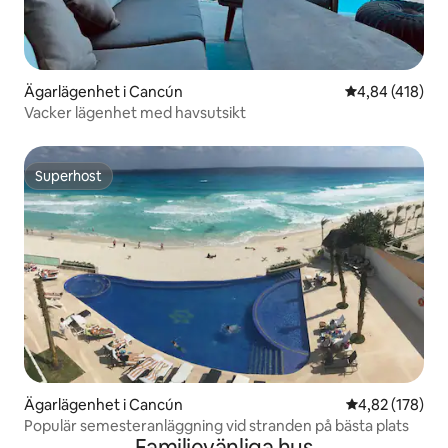
Ägarlägenhet i Cancún
4,84 av 5 i ge
4,84 (418)
Vacker lägenhet med havsutsikt
Superhost
Superhost
Ägarlägenhet i Cancún
4,82 av 5 i ge
4,82 (178)
Populär semesteranläggning vid stranden på bästa plats
Familjevänliga hus