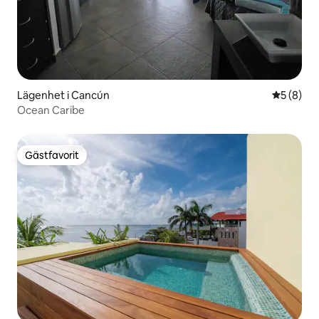
Lägenhet i Cancún
5 av 5 i 
5 (8)
Ocean Caribe
Gästfavorit
Gästfavorit