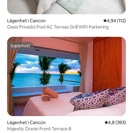
Lägenhet i Cancún
4,94 av 5 i ge
4,94 (112)
Oasis Privado| Pool AC Terrass Grill WIFI Parkering
Superhost
Superhost
Lägenhet i Cancún
4,8 av 5 i ge
4,8 (393)
Majestic Ocean Front Terrace B