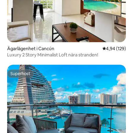
Ägarlägenhet i Cancún
4,94 av 5 i ge
4,94 (129)
Luxury 2 Story Minimalist Loft nära stranden!
Superhost
Superhost