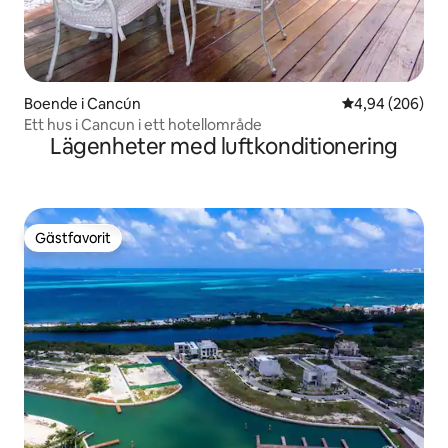
Boende i Cancún
4,94 av 5 i ge
4,94 (206)
Ett hus i Cancun i ett hotellområde
Lägenheter med luftkonditionering
Gästfavorit
Gästfavorit