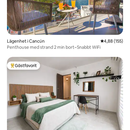
Lägenhet i Cancún
4,88 av 5 i ge
4,88 (155)
Penthouse med strand 2 min bort~Snabbt WiFi
Gästfavorit
Populär gästfavorit