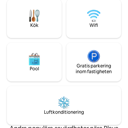
köksredskap för gourmetmåltider +
av exotiska trämö
Gallerimålningar spektakulär havs-, sjö-
marmor har gjort d
och stadsutsikt från vägg till vägg +4: e
oöverträffat i Can
våningen TAKTERRASS uteplats lounging
+3 st 60-tums TV-apparater (kan komma
Kök
Wifi
åt dina appar) + Golv och bänkskivor i
marmor i hela boendet
Gratis parkering
Pool
inom fastigheten
Luftkonditionering