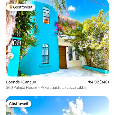
Gästfavorit
Populär gästfavorit
Boende i Cancún
4,92 av 5 i ge
4,92 (346)
360 Palapa House - Privat bastu Jacuzzi takbar
Gästfavorit
Gästfavorit