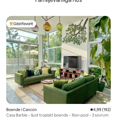
Gästfavorit
Populär gästfavorit
Boende i Cancún
4,99 av 5 i ge
4,99 (192)
Casa Barbie – ljust tropiskt boende – liten pool – 3 sovrum