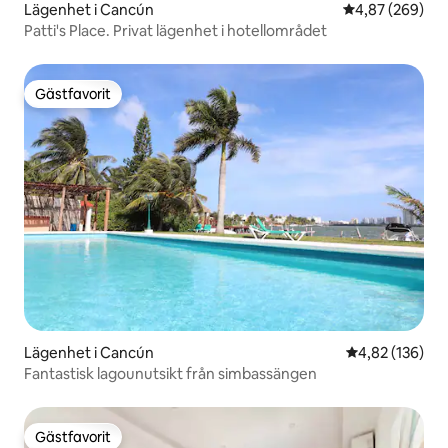
Lägenhet i Cancún
4,87 av 5 i ge
4,87 (269)
Patti's Place. Privat lägenhet i hotellområdet
Gästfavorit
Gästfavorit
Lägenhet i Cancún
4,82 av 5 i ge
4,82 (136)
Fantastisk lagounutsikt från simbassängen
Gästfavorit
Gästfavorit