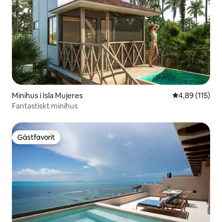
Minihus i Isla Mujeres
4,89 av 5 i ge
4,89 (115)
Fantastiskt minihus
Gästfavorit
Gästfavorit