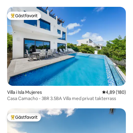
Gästfavorit
Populär gästfavorit
Villa i Isla Mujeres
4,89 av 5 i ge
4,89 (180)
Casa Camacho - 3BR 3.5BA Villa med privat takterrass
Gästfavorit
Populär gästfavorit