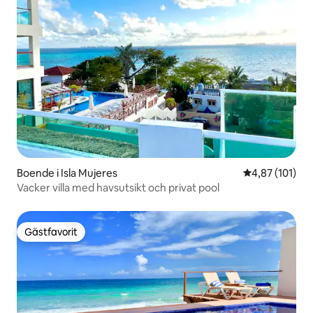
Boende i Isla Mujeres
4,87 av 5 i ge
4,87 (101)
Vacker villa med havsutsikt och privat pool
Gästfavorit
Gästfavorit