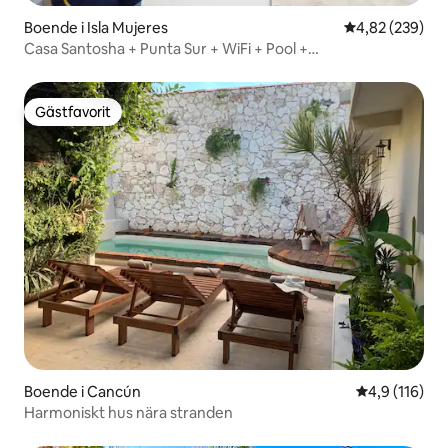
Boende i Isla Mujeres
4,82 av 5 i ge
4,82 (239)
Casa Santosha + Punta Sur + WiFi + Pool +
Luftkonditionering + Takterass
Gästfavorit
Gästfavorit
Boende i Cancún
4,9 av 5 i ge
4,9 (116)
Harmoniskt hus nära stranden