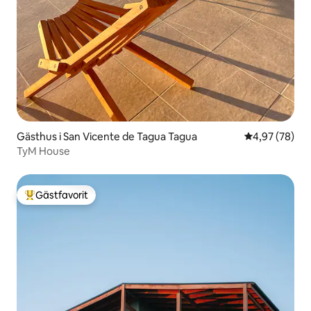
Gästhus i San Vicente de Tagua Tagua
4,97 av 5 i g
4,97 (78)
TyM House
Gästfavorit
Populär gästfavorit