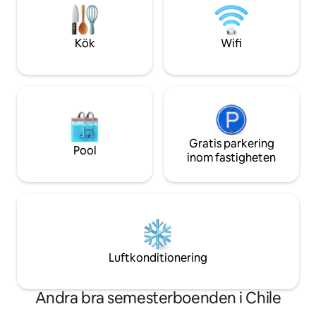
hårtork, bidé!, elds
och kombinerar komfort med
parkering. 6 km från Pucón på asfalterad
hållbarhet. Det är den perfekta tillflykten
väg. Körde av sina
för att koppla av, ladda om och
Kök
Wifi
återförenas med naturen med stil. 🌅🌿
Gratis parkering
Pool
inom fastigheten
Luftkonditionering
Andra bra semesterboenden i Chile