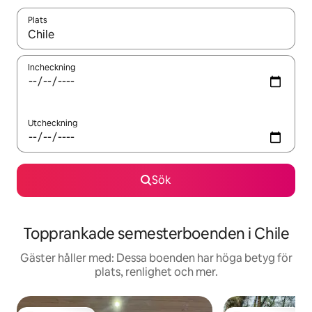
Plats
När resultaten är tillgängliga kan du navigera med upp- och ned
Incheckning
Utcheckning
Sök
Topprankade semesterboenden i Chile
Gäster håller med: Dessa boenden har höga betyg för
plats, renlighet och mer.