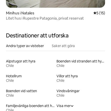
Minihus i Natales
5 av 5 i g
5 (15)
Litet hus i Rupestre Patagonia, privat reservat
Destinationer att utforska
Andra typer av vistelser
Saker att göra
Alpstugor att hyra
Boenden vid stranden att hyra
Chile
Chile
Hotellrum
Villor att hyra
Chile
Chile
Boenden vid vatten
Vindsvåningar
Chile
Chile
Familjevänliga boenden att hyra
Visa mer
Chile