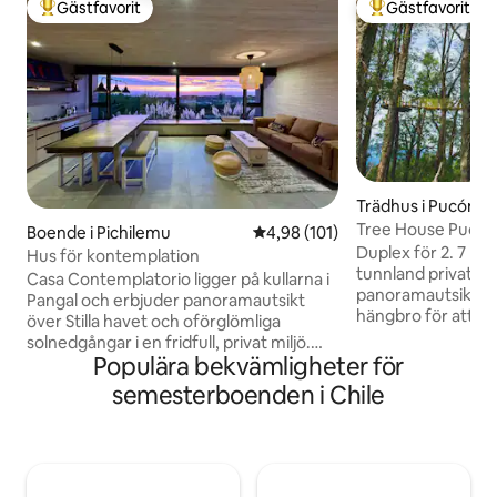
Gästfavorit
Gästfavorit
Populär gästfavorit
Populär gästfavor
Trädhus i Pucón
Tree House Pucón 
Boende i Pichilemu
4,98 av 5 i genomsnittligt bet
4,98 (101)
Duplex deluxe
Duplex för 2. 7 meter över marken. 2
Hus för kontemplation
tunnland privat p
Casa Contemplatorio ligger på kullarna i
panoramautsikt til
Pangal och erbjuder panoramautsikt
hängbro för att lå
över Stilla havet och oförglömliga
Termisk isolering,
solnedgångar i en fridfull, privat miljö.
golvvärme och öp
Populära bekvämligheter för
Gäster älskar lugnet, den mysiga
förbränning. Quee
designen och känslan av att vara
semesterboenden i Chile
Skrivbord, Wi-Fi, fullt utrustat kök med
omgiven av naturen samtidigt som det
kylskåp, induktions
bara är några minuter från Pichilemu och
nödvändiga redskap
Punta de Lobos. Detta varma och
vistelsen. Fullt utrustat badrum med
inbjudande boende drivs av solenergi
dusch med fantast
och återanvänder vatten för bevattning