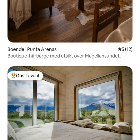
Boende i Punta Arenas
5 av 5 i g
5 (12)
Boutique-härbärge med utsikt över Magellansundet.
Gästfavorit
Populär gästfavorit