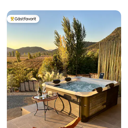
Gästfavorit
Populär gästfavorit