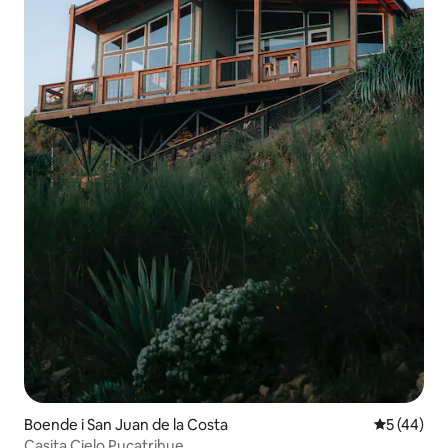
Boende i San Juan de la Costa
5 av 5 i g
5 (44)
Casita Cielo Pucatrihue