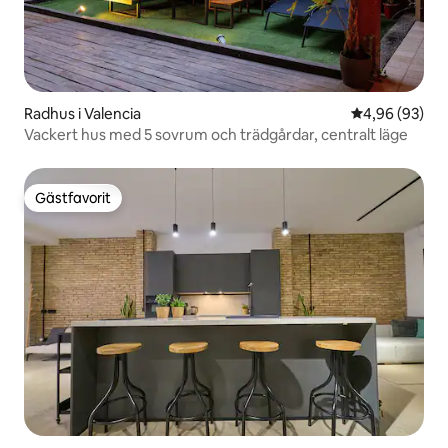
Radhus i Valencia
4,96 av 5 i g
4,96 (93)
Vackert hus med 5 sovrum och trädgårdar, centralt läge
Gästfavorit
Gästfavorit