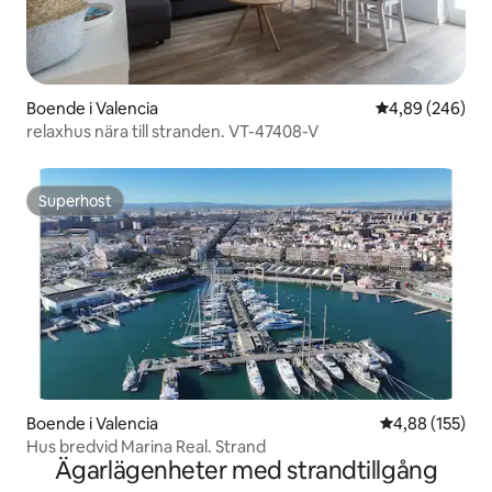
Boende i Valencia
4,89 av 5 i ge
4,89 (246)
relaxhus nära till stranden. VT-47408-V
Superhost
Superhost
Boende i Valencia
4,88 av 5 i ge
4,88 (155)
Hus bredvid Marina Real. Strand
Ägarlägenheter med strandtillgång