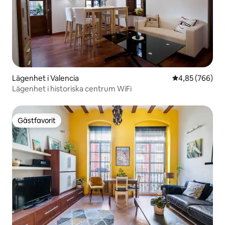
Lägenhet i Valencia
4,85 av 5 i ge
4,85 (766)
Lägenhet i historiska centrum WiFi
Gästfavorit
Gästfavorit