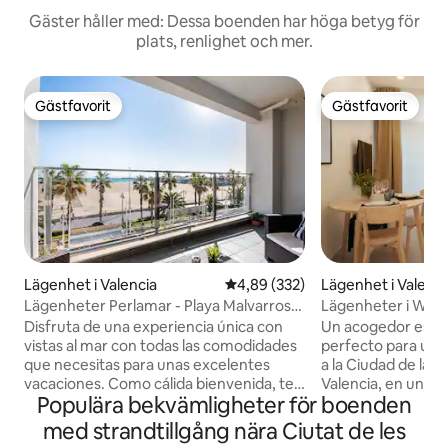
Gäster håller med: Dessa boenden har höga betyg för
plats, renlighet och mer.
Gästfavorit
Gästfavorit
Gästfavorit
Gästfavorit
Lägenhet i Valencia
4,89 av 5 i genomsnittligt bety
4,89 (332)
Lägenhet i Valenci
Lägenheter Perlamar - Playa Malvarrosa,
Lägenheter i WAKE 
Lägenh...
med 1...
Disfruta de una experiencia única con
Un acogedor estud
vistas al mar con todas las comodidades
perfecto para una 
que necesitas para unas excelentes
a la Ciudad de las 
vacaciones. Como cálida bienvenida, te
Valencia, en una ca
Populära bekvämligheter för boenden
obsequiamos con una botella de vino
tráfico. Dispone 
para iniciar tu visita con un delicioso
matrimonio de 1.5
med strandtillgång nära Ciutat de les
detalle. Es el lugar perfecto para
convertible en cam