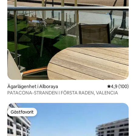
Ägarlägenhet i Alboraya
4,9 av 5 i ge
4,9 (100)
PATACONA-STRANDEN I FÖRSTA RADEN, VALENCIA
Gästfavorit
Gästfavorit