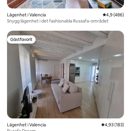
Lägenhet i Valencia
4,9 av 5 i ge
4,9 (486)
Snygg lägenhet i det fashionabla Russafa-området
Gästfavorit
Gästfavorit
Lägenhet i Valencia
4,93 av 5 i ge
4,93 (183)
Ruzafa Dream