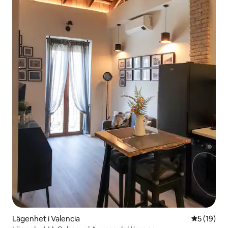
Lägenhet i Valencia
5 av 5 i g
5 (19)