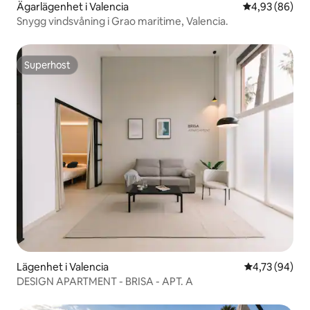
Ägarlägenhet i Valencia
4,93 av 5 i g
4,93 (86)
Snygg vindsvåning i Grao maritime, Valencia.
Superhost
Superhost
Lägenhet i Valencia
4,73 av 5 i g
4,73 (94)
DESIGN APARTMENT - BRISA - APT. A