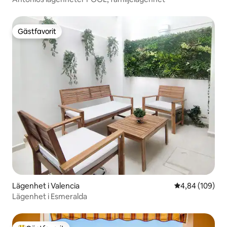
Gästfavorit
Gästfavorit
Lägenhet i Valencia
4,84 av 5 i ge
4,84 (109)
Lägenhet i Esmeralda