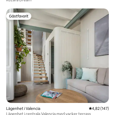
Gästfavorit
Gästfavorit
Lägenhet i Valencia
4,82 av 5 i ge
4,82 (147)
Lägenhet i centrala Valencia med vacker terrass