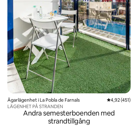
Ägarlägenhet i La Pobla de Farnals
4,92 av 5 i ge
4,92 (451)
LÄGENHET PÅ STRANDEN
Andra semesterboenden med
strandtillgång