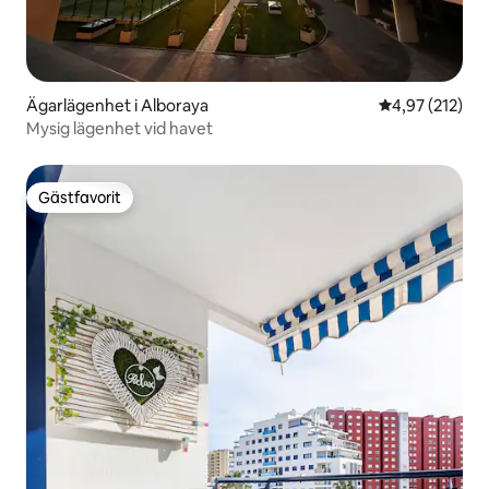
Ägarlägenhet i Alboraya
4,97 av 5 i ge
4,97 (212)
Mysig lägenhet vid havet
Gästfavorit
Gästfavorit