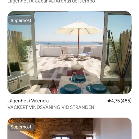
Lägenhet IA Cabanyal Arenas del tiempo
Superhost
Superhost
Lägenhet i Valencia
4,75 av 5 i ge
4,75 (485)
VACKERT VINDSVÅNING VID STRANDEN
Superhost
Superhost