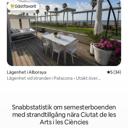
Gästfavorit
Populär gästfavorit
Lägenhet i Alboraya
5 av 5 i g
5 (34)
Lägenhet vid stranden i Patacona • Utsikt över
soluppgången
Snabbstatistik om semesterboenden
med strandtillgång nära Ciutat de les
Arts i les Ciències