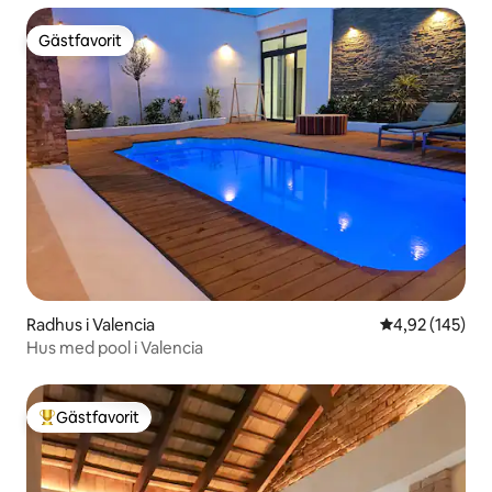
Gästfavorit
Gästfavorit
Radhus i Valencia
4,92 av 5 i ge
4,92 (145)
Hus med pool i Valencia
Gästfavorit
Populär gästfavorit