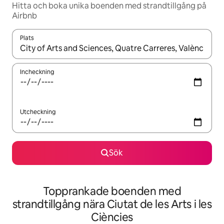
Hitta och boka unika boenden med strandtillgång på
Airbnb
Plats
När resultaten är tillgängliga kan du navigera med upp- och ned
Incheckning
Utcheckning
Sök
Topprankade boenden med
strandtillgång nära Ciutat de les Arts i les
Ciències