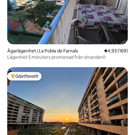
Ägarlägenhet i La Pobla de Farnals
4,93 av 5 i ge
4,93 (169)
Lägenhet 5 minuters promenad från stranden!!
Gästfavorit
Populär gästfavorit