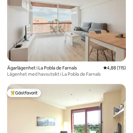
Ägarlägenhet i La Pobla de Farnals
4,88 av 5 i ge
4,88 (115)
Lägenhet med havsutsikt i La Pobla de Farnals
Gästfavorit
Populär gästfavorit