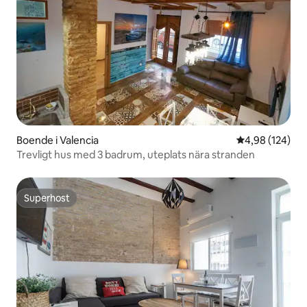
Boende i Valencia
4,98 av 5 i ge
4,98 (124)
Trevligt hus med 3 badrum, uteplats nära stranden
Superhost
Superhost