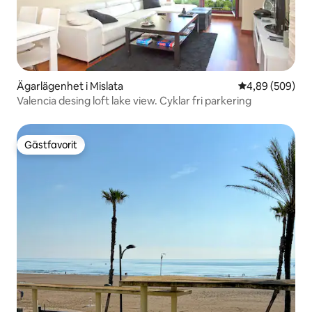
Ägarlägenhet i Mislata
4,89 av 5 i ge
4,89 (509)
Valencia desing loft lake view. Cyklar fri parkering
Gästfavorit
Gästfavorit