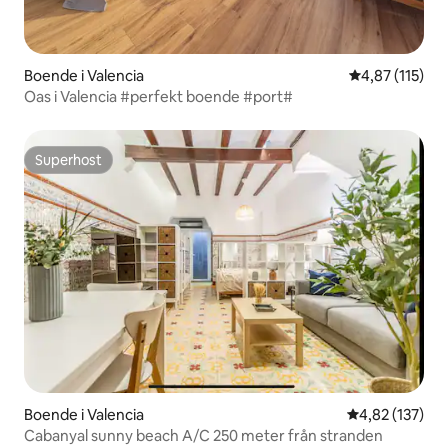
Boende i Valencia
4,87 av 5 i ge
4,87 (115)
Oas i Valencia #perfekt boende #port#
Superhost
Superhost
Boende i Valencia
4,82 av 5 i ge
4,82 (137)
Cabanyal sunny beach A/C 250 meter från stranden