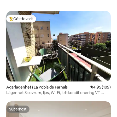
Gästfavorit
Populär gästfavorit
Ägarlägenhet i La Pobla de Farnals
4,95 av 5 i ge
4,95 (109)
Lägenhet 3 sovrum, ljus, Wi-Fi, luftkonditionering VT-
47625-V
Superhost
Superhost