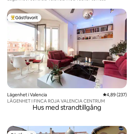
Gästfavorit
Populär gästfavorit
Lägenhet i Valencia
4,89 av 5 i ge
4,89 (237)
LÄGENHET I FINCA ROJA VALENCIA CENTRUM
Hus med strandtillgång