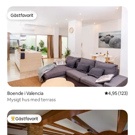
Gästfavorit
Gästfavorit
Boende i Valencia
4,95 av 5 i ge
4,95 (123)
Mysigt hus med terrass
Gästfavorit
Populär gästfavorit