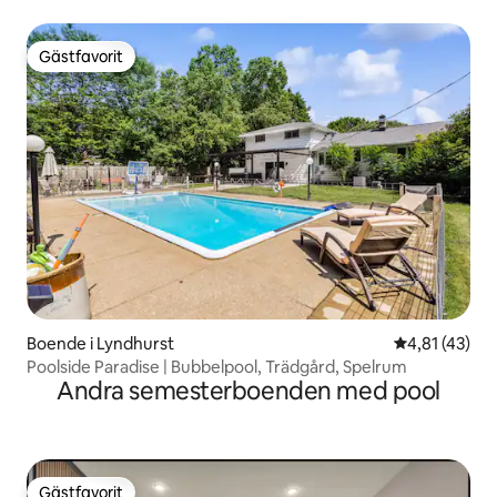
Gästfavorit
Gästfavorit
Boende i Lyndhurst
4,81 av 5 i g
4,81 (43)
Poolside Paradise | Bubbelpool, Trädgård, Spelrum
Andra semesterboenden med pool
Gästfavorit