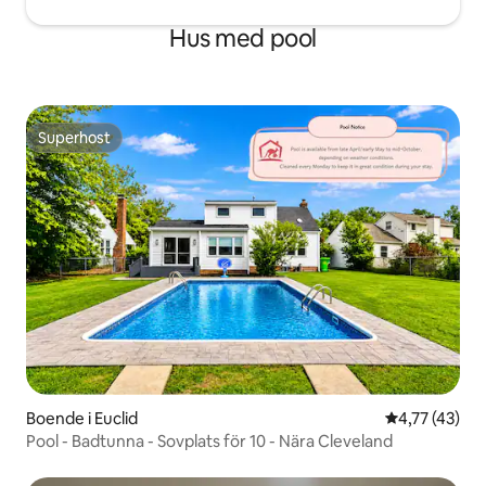
Hus med pool
Superhost
Superhost
Boende i Euclid
4,77 av 5 i g
4,77 (43)
Pool - Badtunna - Sovplats för 10 - Nära Cleveland