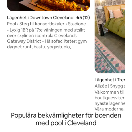
Lägenhet i Downtown Cleveland
5 av 5 i genomsnittligt be
5 (12)
Pool • Steg till konsertlokaler • Stadioner
• Utsikt
• Lyxig 1BR på 17:e våningen med utsikt
över skylinen i centrala Clevelands
Gateway District • Hälsofaciliteter: gym
dygnet runt, bastu, yogastudio,
spektakulärt takdäck med pool och
jacuzzi öppet från (10:00–22:00
dagligen) • Promenera till Playhouse
Square, stadion, restauranger i East 4th,
Rock & Roll Hall of Fame och Lake Erie •
Lägenhet i Tremo
Snabbt Wi-Fi och en dedikerad arbetsyta
Alizée | Snygg stu
som är idealisk för resesjuksköterskor
centrala CLE
och digitala nomader • Tvätt i
Välkommen till Ali
lägenheten, fullt utrustat kök, säker
boutiquesviter be
betald parkering, sömlös incheckning
nyaste lägenhets
och dörrkod • Parki
Våra moderna, eff
Populära bekvämligheter för boenden
sviter erbjuder en
komfort och stil. 
med pool i Cleveland
till tak är varje u
naturligt ljus, vil