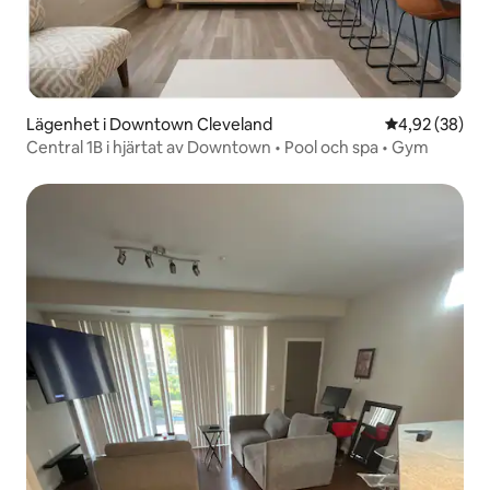
Lägenhet i Downtown Cleveland
4,92 av 5 i g
4,92 (38)
Central 1B i hjärtat av Downtown • Pool och spa • Gym