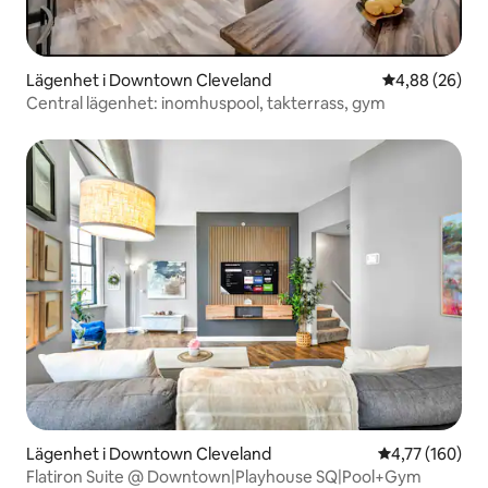
Lägenhet i Downtown Cleveland
4,88 av 5 i g
4,88 (26)
Central lägenhet: inomhuspool, takterrass, gym
Lägenhet i Downtown Cleveland
4,77 av 5 i ge
4,77 (160)
Flatiron Suite @ Downtown|Playhouse SQ|Pool+Gym