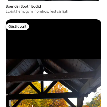
Boende i South Euclid
Lyxigt hem, gym inomhus, festvänligt!
Gästfavorit
Gästfavorit