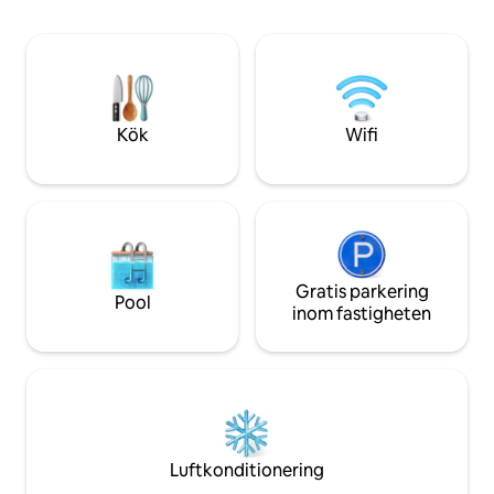
luftig känsla trots
Noggrant utvalda 
varm arkitektonisk 
den inbjudande at
det till en idealisk t
ensamresenärer el
Kök
Wifi
Gratis parkering
Pool
inom fastigheten
Luftkonditionering