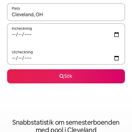
Plats
När resultaten är tillgängliga kan du navigera med upp- och ned
Incheckning
Utcheckning
Sök
Snabbstatistik om semesterboenden
med pool i Cleveland