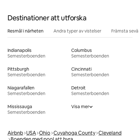
Destinationer att utforska
Resmål i närheten
Andra typer av vistelser
Främsta sevär
Indianapolis
Columbus
Semesterboenden
Semesterboenden
Pittsburgh
Cincinnati
Semesterboenden
Semesterboenden
Niagarafallen
Detroit
Semesterboenden
Semesterboenden
Mississauga
Visa mer
Semesterboenden
Airbnb
USA
Ohio
Cuyahoga County
Cleveland
Boenden med pool att hyra