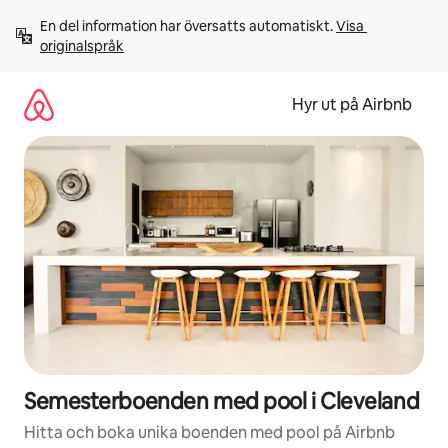
Hoppa
En del information har översatts automatiskt. 
Visa 
till
originalspråk
innehåll
Hyr ut på Airbnb
Semesterboenden med pool i Cleveland
Hitta och boka unika boenden med pool på Airbnb