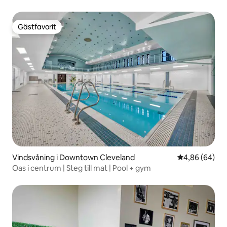
Gästfavorit
Gästfavorit
Vindsvåning i Downtown Cleveland
4,86 av 5 i g
4,86 (64)
Oas i centrum | Steg till mat | Pool + gym