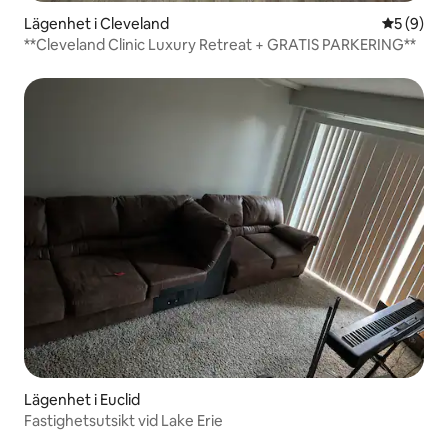
Lägenhet i Cleveland
5 av 5 i 
5 (9)
**Cleveland Clinic Luxury Retreat + GRATIS PARKERING**
Lägenhet i Euclid
Fastighetsutsikt vid Lake Erie