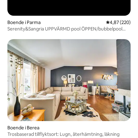
Boende i Parma
4,87 av 5 i ge
4,87 (220)
Serenity&Sangria UPPVÄRMD pool ÖPPEN/bubbelpool
Spelbord
Boende i Berea
Trosbaserad tillflyktsort: Lugn, återhämtning, läkning