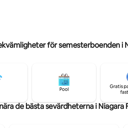
tligt betyg, 25 omdömen
ekvämligheter för semesterboenden i Ni
Gratis p
Pool
fas
nära de bästa sevärdheterna i Niagara F