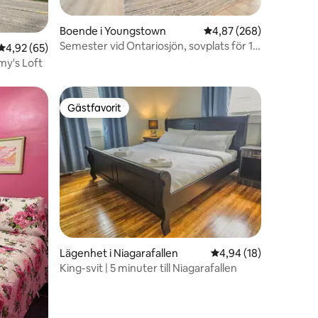
Boende i Youngstown
4,87 av 5 i genomsnitt
4,87 (268)
Semester vid Ontariosjön, sovplats för 10
en
4,92 av 5 i genomsnittligt betyg, 65 omdömen
4,92 (65)
+ bubbelpool/eldstad
my's Loft
Gästfavorit
Gästfavorit
Lägenhet i Niagarafallen
4,94 av 5 i genomsnit
4,94 (18)
King-svit | 5 minuter till Niagarafallen