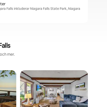
ter
ara Falls inkluderar Niagara Falls State Park, Niagara
alls
 och mer.
Boende i
Gästfav
Gästfav
Rymligt h
Njut av e
södra La
minuter 
State Par
vinväg och my