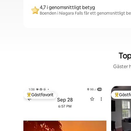
4,7 i genomsnittligt betyg
Boenden i Niagara Falls får ett genomsnittligt be
Top
Gäster h
Gästfavorit
Gästf
Populär gästfavorit
Populär 