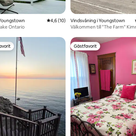
ttligt betyg, 5 omdömen
 Youngstown
4,6 av 5 i genomsnittligt betyg, 10 omdöm
4,6 (10)
Vindsvåning i Youngstown
ake Ontario
Välkommen till "The Farm" Kim
avorit
Gästfavorit
gästfavorit
Gästfavorit