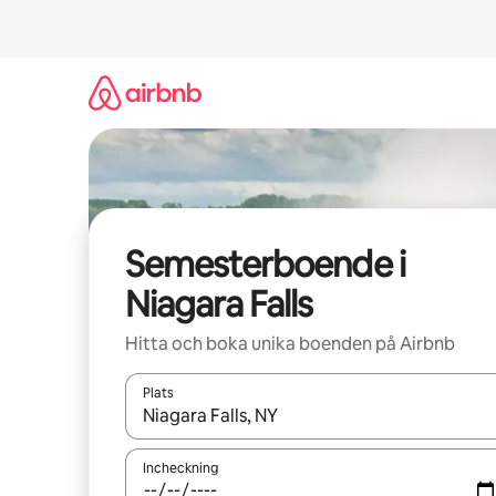
Hoppa
till
innehåll
Semesterboende i
Niagara Falls
Hitta och boka unika boenden på Airbnb
Plats
När resultaten är tillgängliga kan du navigera me
Incheckning