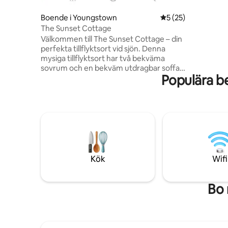
Boende i Youngstown
5 av 5 i genomsnit
5 (25)
The Sunset Cottage
Välkommen till The Sunset Cottage – din
perfekta tillflyktsort vid sjön. Denna
mysiga tillflyktsort har två bekväma
sovrum och en bekväm utdragbar soffa,
Populära b
vilket den idealisk för familjer eller små
grupper. Njut av en rymlig walk-in-dusch
och dubbla handfat utformade för att
rymma alla. Köket erbjuder gott om
diskutrymme, perfekt för att laga mat.
Oavsett om du är här för att njuta av den
fantastiska sjöutsikten eller helt enkelt
koppla av och varva ner, erbjuder Sunset
Cottage en fridfull tillflyktsort året runt.
Kök
Wifi
Bo 