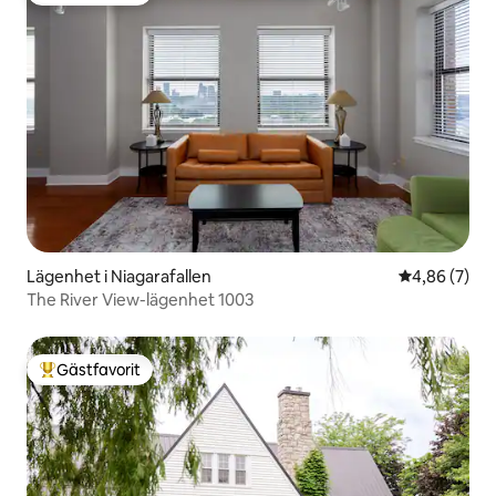
Lägenhet i Niagarafallen
4,86 av 5 i 
4,86 (7)
The River View-lägenhet 1003
Gästfavorit
Populär gästfavorit