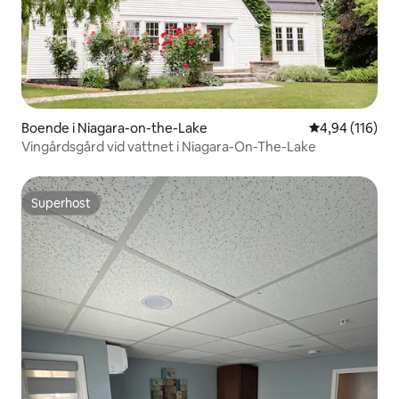
Boende i Niagara-on-the-Lake
4,94 av 5 i ge
4,94 (116)
Vingårdsgård vid vattnet i Niagara-On-The-Lake
Superhost
Superhost