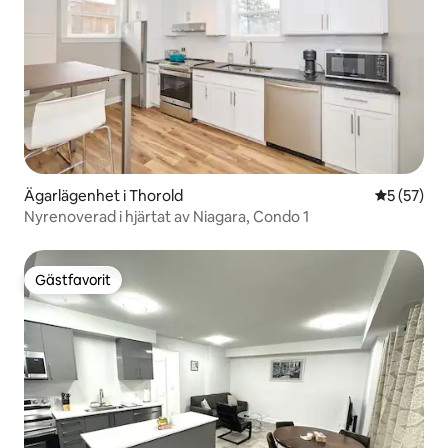
Ägarlägenhet i Thorold
5 av 5 i g
5 (57)
Nyrenoverad i hjärtat av Niagara, Condo 1
Gästfavorit
Gästfavorit