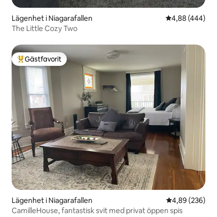
Lägenhet i Niagarafallen
4,88 av 5 i ge
4,88 (444)
The Little Cozy Two
Gästfavorit
Populär gästfavorit
Lägenhet i Niagarafallen
4,89 av 5 i ge
4,89 (236)
CamilleHouse, fantastisk svit med privat öppen spis