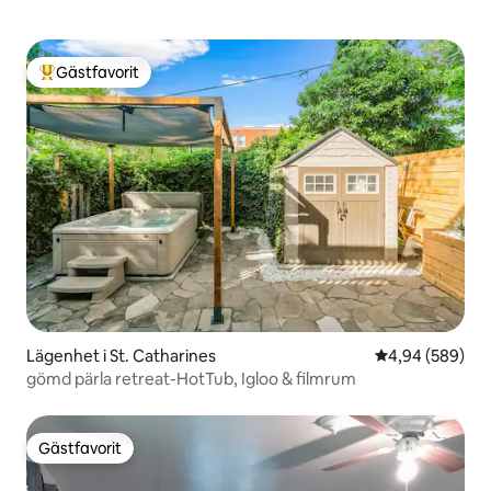
Gästfavorit
Populär gästfavorit
Lägenhet i St. Catharines
4,94 av 5 i ge
4,94 (589)
gömd pärla retreat-HotTub, Igloo & filmrum
Gästfavorit
Gästfavorit