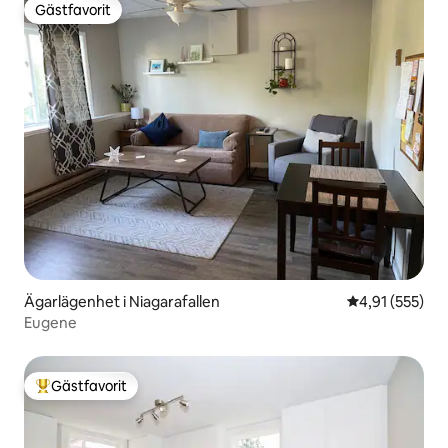
Gästfavorit
Gästfavorit
Ägarlägenhet i Niagarafallen
4,91 av 5 i ge
4,91 (555)
Eugene
Gästfavorit
Populär gästfavorit