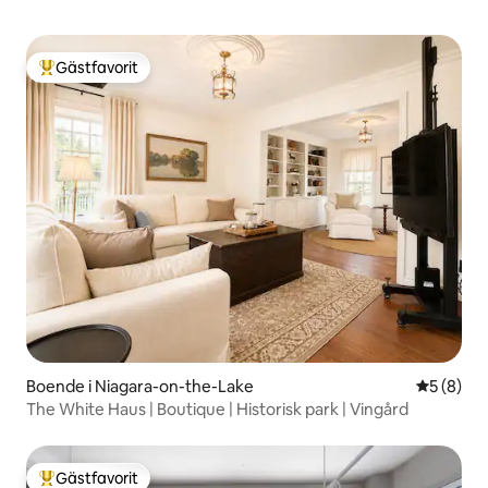
Gästfavorit
Populär gästfavorit
Boende i Niagara-on-the-Lake
5 av 5 i 
5 (8)
The White Haus | Boutique | Historisk park | Vingård
Gästfavorit
Populär gästfavorit