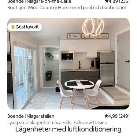
Boende i Niagara-on-the-Lake
4,89 av 5 i ge
4,89 (236)
Boutique Wine Country Home med pool och bubbelpool
Gästfavorit
Populär gästfavorit
Boende i Niagarafallen
4,99 av 5 i ge
4,99 (249)
Lyxig studiolägenhet nära Falls, Fallsview Casino
Lägenheter med luftkonditionering