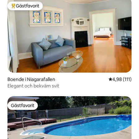
Gästfavorit
Populär gästfavorit
Boende i Niagarafallen
4,98 av 5 i g
4,98 (111)
Elegant och bekväm svit
Gästfavorit
Gästfavorit