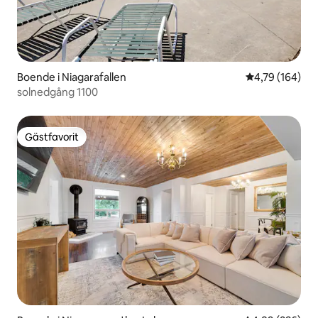
Boende i Niagarafallen
4,79 av 5 i ge
4,79 (164)
solnedgång 1100
Gästfavorit
Gästfavorit