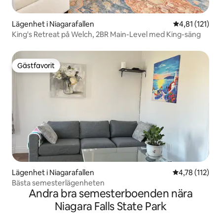
Lägenhet i Niagarafallen
4,81 av 5 i g
4,81 (121)
King's Retreat på Welch, 2BR Main-Level med King-säng
Gästfavorit
Gästfavorit
Lägenhet i Niagarafallen
4,78 av 5 i g
4,78 (112)
Bästa semesterlägenheten
Andra bra semesterboenden nära
Niagara Falls State Park