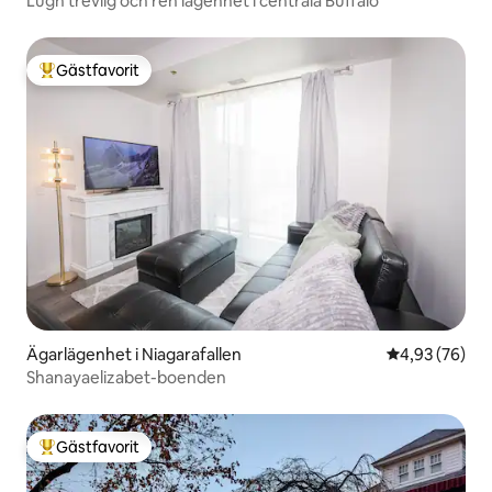
Lugn trevlig och ren lägenhet i centrala Buffalo
Gästfavorit
Populär gästfavorit
Ägarlägenhet i Niagarafallen
4,93 av 5 i g
4,93 (76)
Shanayaelizabet-boenden
Gästfavorit
Populär gästfavorit