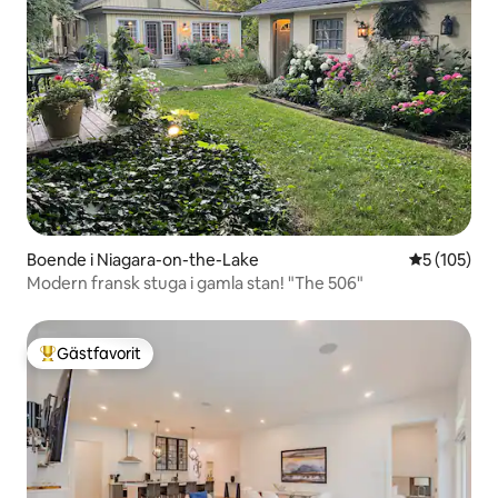
Boende i Niagara-on-the-Lake
5 av 5 i ge
5 (105)
Modern fransk stuga i gamla stan! "The 506"
Gästfavorit
Populär gästfavorit