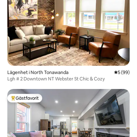
Lägenhet i North Tonawanda
5 av 5 i g
5 (99)
Lgh # 2 Downtown NT Webster St Chic & Cozy
Gästfavorit
Populär gästfavorit