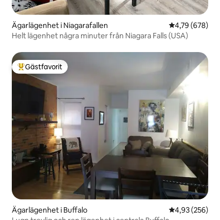
Ägarlägenhet i Niagarafallen
4,79 av 5 i ge
4,79 (678)
Helt lägenhet några minuter från Niagara Falls (USA)
Gästfavorit
Populär gästfavorit
Ägarlägenhet i Buffalo
4,93 av 5 i ge
4,93 (256)