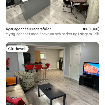
Ägarlägenhet i Niagarafallen
4,9 av 5 i ge
4,9 (106)
Mysig lägenhet med 2 sovrum och parkering i Niagara Falls
Gästfavorit
Gästfavorit