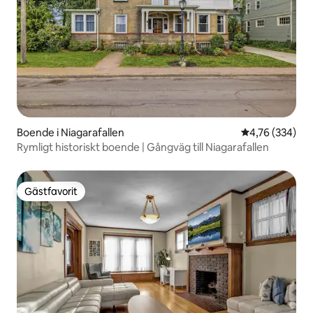
Boende i Niagarafallen
4,76 av 5 i ge
4,76 (334)
Rymligt historiskt boende | Gångväg till Niagarafallen
Gästfavorit
Gästfavorit