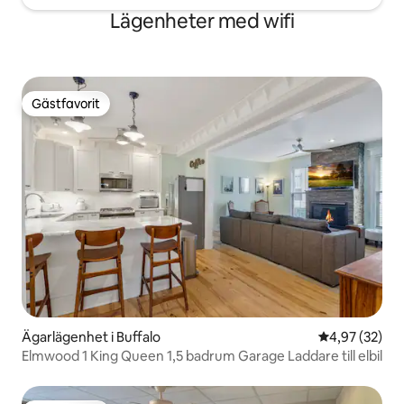
Lägenheter med wifi
Gästfavorit
Gästfavorit
Ägarlägenhet i Buffalo
4,97 av 5 i g
4,97 (32)
Elmwood 1 King Queen 1,5 badrum Garage Laddare till elbil