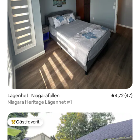
Lägenhet i Niagarafallen
4,72 av 5 i g
4,72 (47)
Niagara Heritage Lägenhet #1
Gästfavorit
Populär gästfavorit