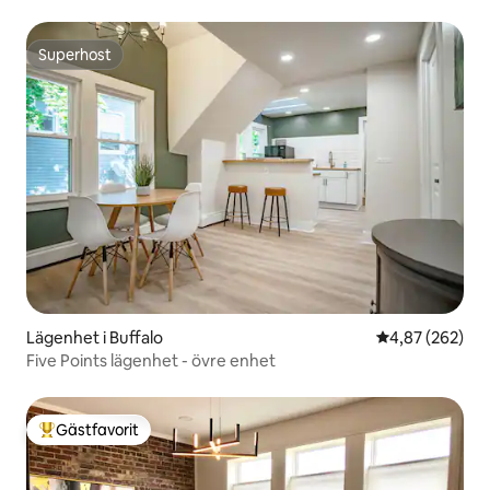
Superhost
Superhost
Lägenhet i Buffalo
4,87 av 5 i ge
4,87 (262)
Five Points lägenhet - övre enhet
Gästfavorit
Populär gästfavorit