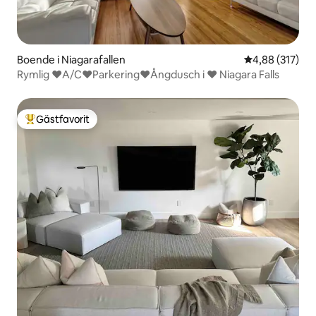
Boende i Niagarafallen
4,88 av 5 i ge
4,88 (317)
Rymlig ♥A/C♥Parkering♥Ångdusch i ♥ Niagara Falls
Gästfavorit
Populär gästfavorit