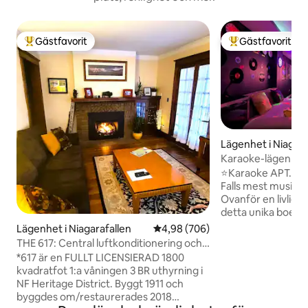
Gästfavorit
Gästfavorit
Populär gästfavorit
Populär gästfavor
Lägenhet i Niagara
Karaoke-lägenhet | 
Parkera och prom
⭐Karaoke APT. Bo,
Falls mest musikfy
Ovanför en livlig 
detta unika boend
promenadvänlig b
Lägenhet i Niagarafallen
4,98 av 5 i genomsnittligt bety
4,98 (706)
ingen annan. 🎙️Privat karaoke-
THE 617: Central luftkonditionering och 5
barinspirerat vardagsrum
minuters promenad till Falls Park!
*617 är en FULLT LICENSIERAD 1800
sovrum med king-
kvadratfot 1:a våningen 3 BR uthyrning i
sängar för vila efter s
NF Heritage District. Byggt 1911 och
utrustat kök för a
byggdes om/restaurerades 2018
med 🎙️Utrymme för att dansa, skratta