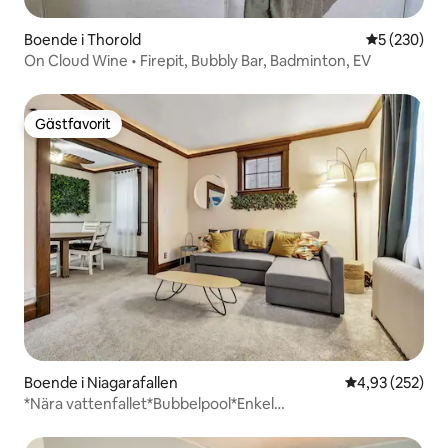
Boende i Thorold
5 av 5 i ge
5 (230)
On Cloud Wine • Firepit, Bubbly Bar, Badminton, EV
Gästfavorit
Gästfavorit
Boende i Niagarafallen
4,93 av 5 i ge
4,93 (252)
*Nära vattenfallet*Bubbelpool*Enkel
utcheckning*Parkeringsplats*