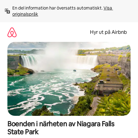
Hoppa
En del information har översatts automatiskt. 
Visa 
till
originalspråk
innehåll
Hyr ut på Airbnb
Boenden i närheten av Niagara Falls
State Park