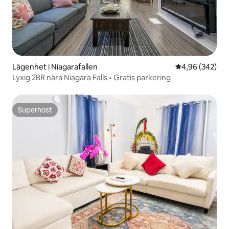
Lägenhet i Niagarafallen
4,96 av 5 i ge
4,96 (342)
Lyxig 2BR nära Niagara Falls • Gratis parkering
Superhost
Superhost