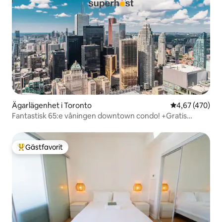
Ägarlägenhet i Toronto
4,67 av 5 i ge
4,67 (470)
Fantastisk 65:e våningen downtown condo! +Gratis
parkering.
Gästfavorit
Populär gästfavorit