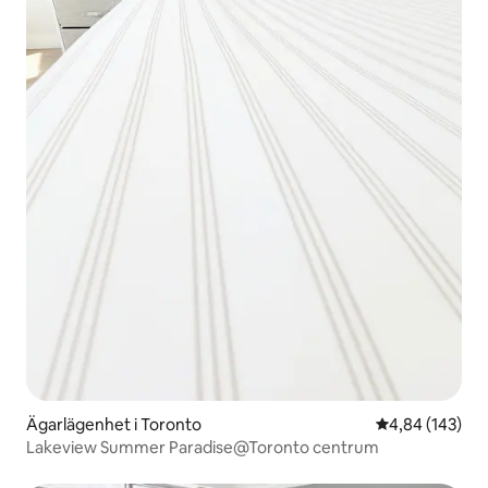
Ägarlägenhet i Toronto
4,84 av 5 i ge
4,84 (143)
Lakeview Summer Paradise@Toronto centrum