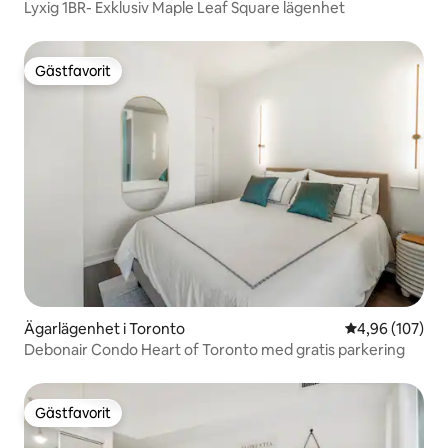
Lyxig 1BR- Exklusiv Maple Leaf Square lägenhet
Gästfavorit
Gästfavorit
Ägarlägenhet i Toronto
4,96 av 5 i ge
4,96 (107)
Debonair Condo Heart of Toronto med gratis parkering
Gästfavorit
Gästfavorit