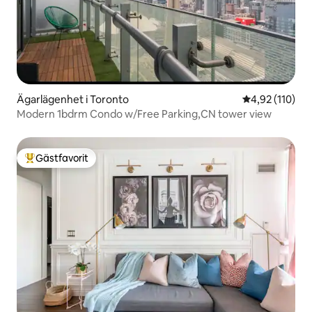
Ägarlägenhet i Toronto
4,92 av 5 i ge
4,92 (110)
Modern 1bdrm Condo w/Free Parking,CN tower view
Gästfavorit
Populär gästfavorit