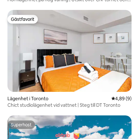
sjön | Parkering
Gästfavorit
Gästfavorit
Lägenhet i Toronto
4,89 av 5 i 
4,89 (9)
Chict studiolägenhet vid vattnet | Steg till DT Toronto
Superhost
Superhost