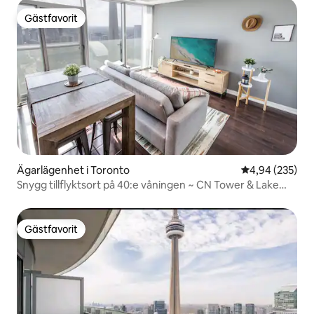
Gästfavorit
Gästfavorit
Ägarlägenhet i Toronto
4,94 av 5 i ge
4,94 (235)
Snygg tillflyktsort på 40:e våningen ~ CN Tower & Lake
View
Gästfavorit
Gästfavorit