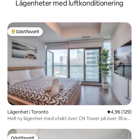
Lägenheter med luftkonditionering
Toronto
Gästfavorit
Populär gästfavorit
Lägenhet i Toronto
4,96 av 5 i ge
4,96 (129)
Helt ny lägenhet med utsikt över CN Tower på över 35:e
våningen
Gästfavorit