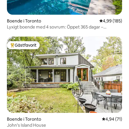
Boende i Toronto
4,99 av 5 i ge
4,99 (185)
Lyxigt boende med 4 sovrum: Öppet 365 dagar –
uppvärmd pool och bubbelpool
Gästfavorit
Populär gästfavorit
Boende i Toronto
4,94 av 5 i g
4,94 (71)
John's Island House