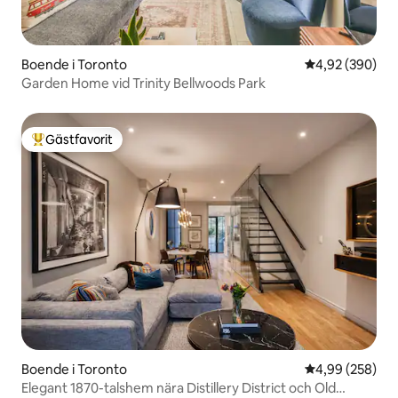
Boende i Toronto
4,92 av 5 i ge
4,92 (390)
Garden Home vid Trinity Bellwoods Park
Gästfavorit
Populär gästfavorit
Boende i Toronto
4,99 av 5 i ge
4,99 (258)
Elegant 1870-talshem nära Distillery District och Old