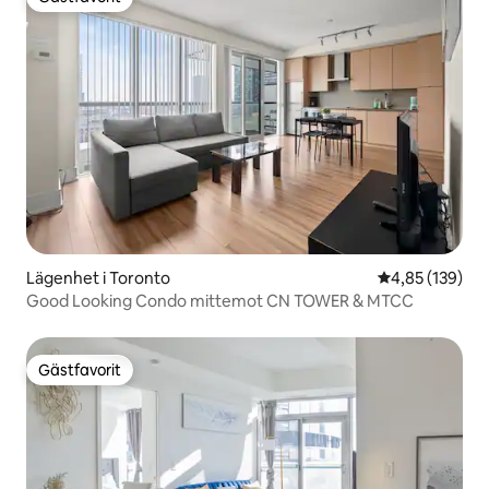
Gästfavorit
Lägenhet i Toronto
4,85 av 5 i ge
4,85 (139)
Good Looking Condo mittemot CN TOWER & MTCC
Gästfavorit
Gästfavorit