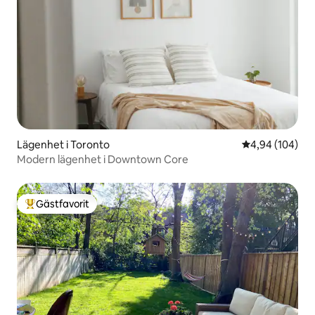
Lägenhet i Toronto
4,94 av 5 i ge
4,94 (104)
Modern lägenhet i Downtown Core
Gästfavorit
Populär gästfavorit