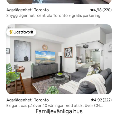
Ägarlägenhet i Toronto
4,98 av 5 i ge
4,98 (220)
Snygg lägenhet i centrala Toronto + gratis parkering
Gästfavorit
Populär gästfavorit
Ägarlägenhet i Toronto
4,92 av 5 i ge
4,92 (222)
Elegant oas på över 40 våningar med utsikt över CN
Familjevänliga hus
Tower och sjön