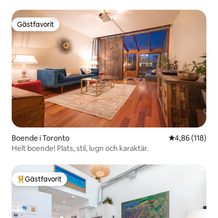
Gästfavorit
Gästfavorit
Boende i Toronto
4,86 av 5 i ge
4,86 (118)
Helt boende! Plats, stil, lugn och karaktär.
Gästfavorit
Populär gästfavorit