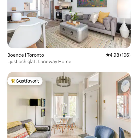
Boende i Toronto
4,98 av 5 i ge
4,98 (106)
Ljust och glatt Laneway Home
Gästfavorit
Populär gästfavorit