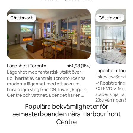
Gästfavorit
Gästfavorit
Gästfavorit
Gästfavorit
Lägenhet i Toronto
4,93 av 5 i genomsnittligt bet
4,93 (154)
Lägenhet i Toront
Lägenhet med fantastisk utsikt över
Lakeview Serviced
stadssilhuetten, några steg från CN
Bo i hjärtat av centrala Toronto i denna
gratis parkering
✓ Registreringsn
Tower
moderna lägenhet med ett sovrum,
FXLKVD ✓ Modern 
bara några steg från CN Tower, Rogers
stadens hjärta ✓ F
Centre och vattnet. Boendet har en
23:e våningen öve
bekväm dubbelsäng (160 cm) i
Populära bekvämligheter för
Central Island. ✓ G
sovrummet och en bäddsoffa i
utrustat kök, Wi-F
vardagsrummet, perfekt för par eller
semesterboenden nära Harbourfront
dig sval med centr
små grupper. Njut av utsikten över
Centre
✓ Säkerhet och re
stadssilhuetten genom fönster från golv
✓ Direkt inomhustil
till tak eller koppla av på den privata