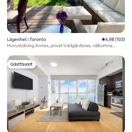
Lägenhet i Toronto
4,98 av 5 i ge
4,98 (103)
Huvudvåning Annex, privat trädgårdsoas, välkomna
hundar!
Gästfavorit
Gästfavorit