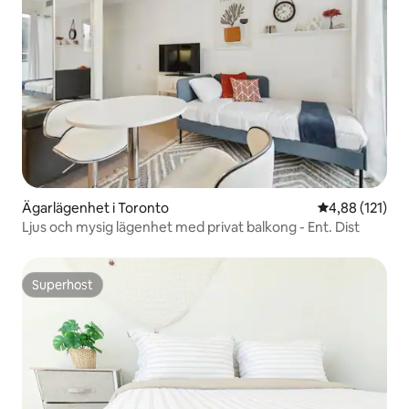
Ägarlägenhet i Toronto
4,88 av 5 i ge
4,88 (121)
Ljus och mysig lägenhet med privat balkong - Ent. Dist
Superhost
Superhost