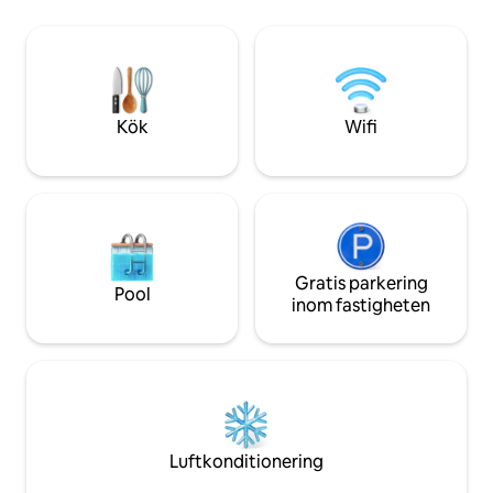
LCBO via P.A.T.H. 
balkongen. Lägenheten har ett fullt
Underhållning och 
utrustat kök, smart-TV, höghastighets-
Minuter till Union 
Wi-Fi samt tvättmaskin och torktumlare i
Arena, CN Tower 
sviten. Gästerna har också tillgång till ett
Upplev det bästa a
gym och en utomhuspool.
Kök
Wifi
Gratis parkering
Pool
inom fastigheten
Luftkonditionering