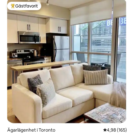
Gästfavorit
Populär gästfavorit
Ägarlägenhet i Toronto
4,98 av 5 i ge
4,98 (165)