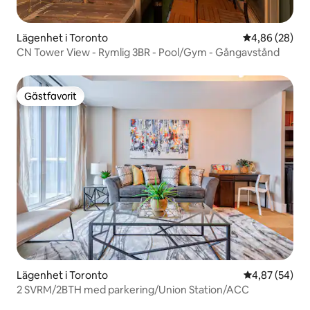
Lägenhet i Toronto
4,86 av 5 i g
4,86 (28)
CN Tower View - Rymlig 3BR - Pool/Gym - Gångavstånd
Gästfavorit
Gästfavorit
Lägenhet i Toronto
4,87 av 5 i g
4,87 (54)
2 SVRM/2BTH med parkering/Union Station/ACC