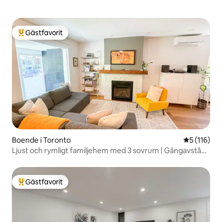
Gästfavorit
Populär gästfavorit
Boende i Toronto
5 av 5 i ge
5 (116)
Ljust och rymligt familjehem med 3 sovrum | Gångavstånd
till tunnelbanan
Gästfavorit
Populär gästfavorit