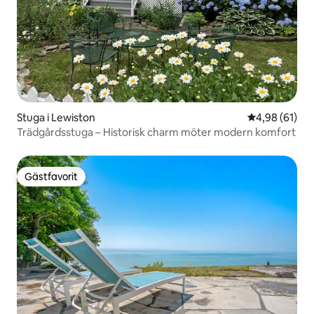
Stuga i Lewiston
4,98 av 5 i g
4,98 (61)
Trädgårdsstuga – Historisk charm möter modern komfort
Gästfavorit
Gästfavorit