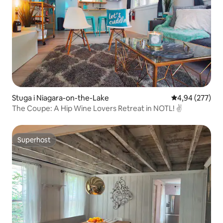
Stuga i Niagara-on-the-Lake
4,94 av 5 i ge
4,94 (277)
The Coupe: A Hip Wine Lovers Retreat in NOTL! ✌️
Superhost
Superhost