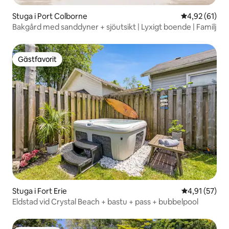
Stuga i Port Colborne
4,92 av 5 i g
4,92 (61)
Bakgård med sanddyner + sjöutsikt | Lyxigt boende | Familj
Gästfavorit
Gästfavorit
Stuga i Fort Erie
4,91 av 5 i g
4,91 (57)
Eldstad vid Crystal Beach + bastu + pass + bubbelpool