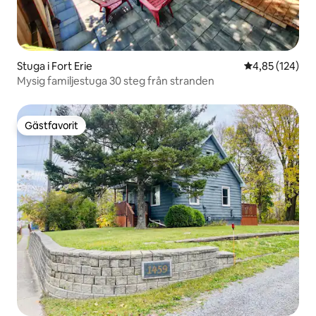
Stuga i Fort Erie
4,85 av 5 i ge
4,85 (124)
Mysig familjestuga 30 steg från stranden
Gästfavorit
Gästfavorit