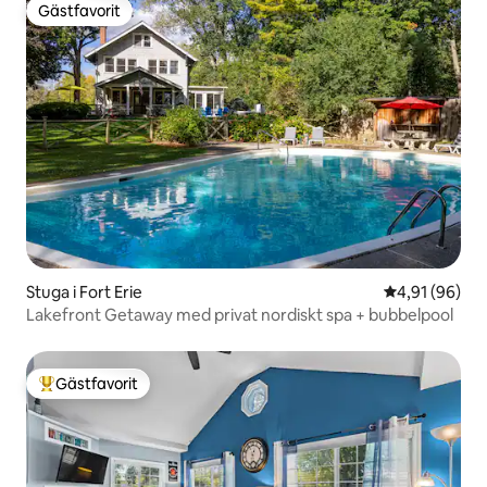
Gästfavorit
Gästfavorit
Stuga i Fort Erie
4,91 av 5 i g
4,91 (96)
Lakefront Getaway med privat nordiskt spa + bubbelpool
Gästfavorit
Populär gästfavorit