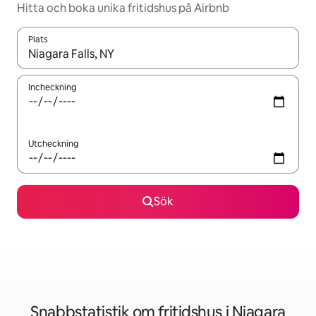
Hitta och boka unika fritidshus på Airbnb
Plats
När resultaten är tillgängliga kan du navigera med upp- och ned
Incheckning
Utcheckning
Sök
Snabbstatistik om fritidshus i Niagara