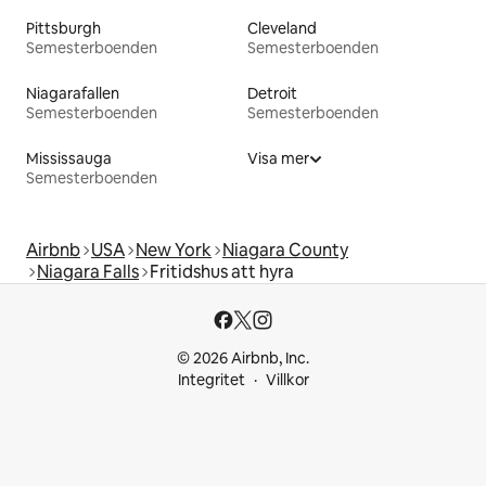
Pittsburgh
Cleveland
Semesterboenden
Semesterboenden
Niagarafallen
Detroit
Semesterboenden
Semesterboenden
Mississauga
Visa mer
Semesterboenden
Airbnb
USA
New York
Niagara County
Niagara Falls
Fritidshus att hyra
© 2026 Airbnb, Inc.
Integritet
Villkor