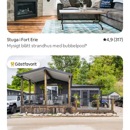
Stuga i Fort Erie
4,9 av 5 i ge
4,9 (317)
Mysigt blått strandhus med bubbelpool*
Gästfavorit
Populär gästfavorit