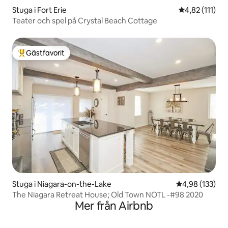
Stuga i Fort Erie
4,82 av 5 i g
4,82 (111)
Teater och spel på Crystal Beach Cottage
Gästfavorit
Populär gästfavorit
Stuga i Niagara-on-the-Lake
4,98 av 5 i ge
4,98 (133)
The Niagara Retreat House; Old Town NOTL -#98 2020
Mer från Airbnb