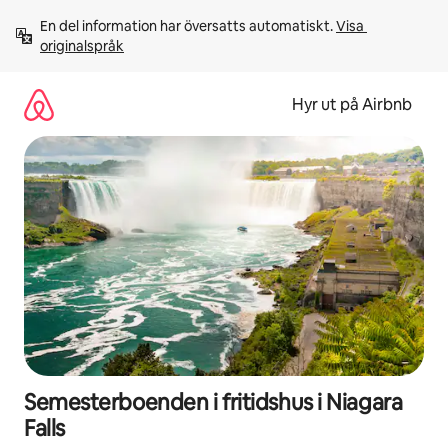
Hoppa
En del information har översatts automatiskt. 
Visa 
till
originalspråk
innehåll
Hyr ut på Airbnb
Semesterboenden i fritidshus i Niagara
Falls