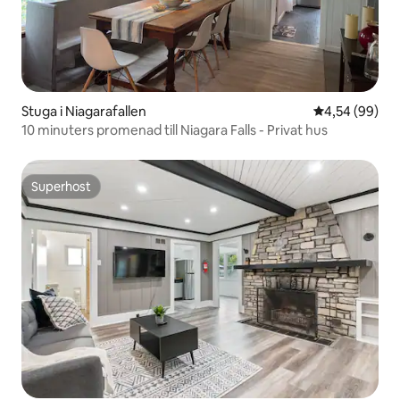
Stuga i Niagarafallen
4,54 av 5 i g
4,54 (99)
10 minuters promenad till Niagara Falls - Privat hus
Superhost
Superhost