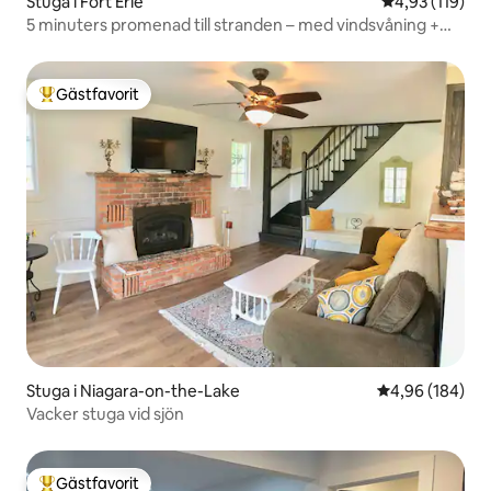
Stuga i Fort Erie
4,93 av 5 i ge
4,93 (119)
5 minuters promenad till stranden – med vindsvåning +
tillflyktsort i bakgården
Gästfavorit
Populär gästfavorit
Stuga i Niagara-on-the-Lake
4,96 av 5 i ge
4,96 (184)
Vacker stuga vid sjön
Gästfavorit