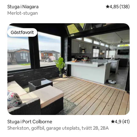
Stuga i Niagara
4,85 av 5 i ge
4,85 (138)
Merlot-stugan
Gästfavorit
Gästfavorit
Stuga i Port Colborne
4,9 av 5 i 
4,9 (41)
Sherkston, golfbil, garage uteplats, tvätt 2B, 2BA