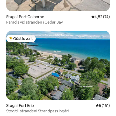
Stuga i Port Colborne
4,82 av 5 i g
4,82 (74)
Paradis vid stranden i Cedar Bay
Gästfavorit
Populär gästfavorit
Stuga i Fort Erie
5 av 5 i ge
5 (161)
Steg till stranden! Strandpass ingår!