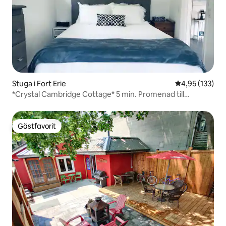
Stuga i Fort Erie
4,95 av 5 i ge
4,95 (133)
*Crystal Cambridge Cottage* 5 min. Promenad till
stranden!
Gästfavorit
Gästfavorit