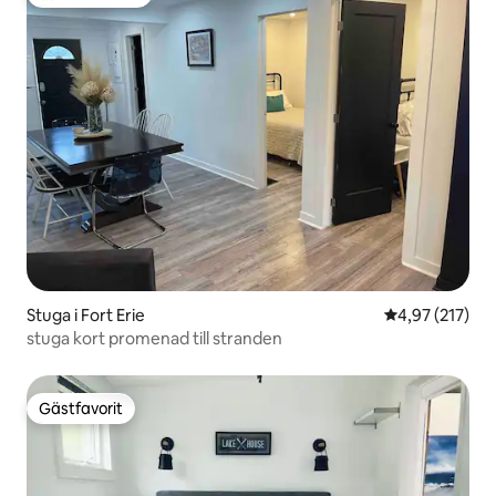
Populär gästfavorit
Stuga i Fort Erie
4,97 av 5 i ge
4,97 (217)
stuga kort promenad till stranden
Gästfavorit
Gästfavorit