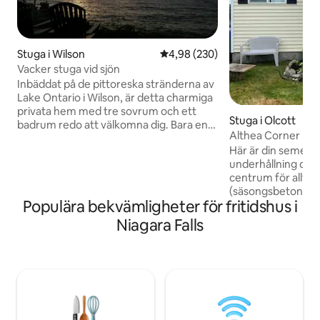
Stuga i Wilson
4,98 av 5 i genomsnittligt bety
4,98 (230)
Vacker stuga vid sjön
Inbäddat på de pittoreska stränderna av
Lake Ontario i Wilson, är detta charmiga
privata hem med tre sovrum och ett
Stuga i Olcott
badrum redo att välkomna dig. Bara en
Althea Corner
kort bilresa bort hittar du en rad
Här är din semeste
vingårdar, bryggerier och härliga
underhållning och 
restauranger. Bakgårdsoasen, med
centrum för allt! 
utsikt över den lugna sjön, erbjuder
(säsongsbetonade)
hisnande solnedgångar. Varje sovrum är
Populära bekvämligheter för fritidshus i
och park, kommer 
utsmyckat med plysch sängkläder, vilket
du laddar om. Det f
garanterar en bekväm vistelse. Vi
Niagara Falls
och bryggorna är e
inbjuder dig att uppleva glädjen av att bo
kommer du att nju
i detta vackra hem. Observera att det
planlösning med t
finns en husdjursavgift på 75 USD.
applianced kök, ma
Massor av bekväml
utomhusnöje också
att vara värd för d