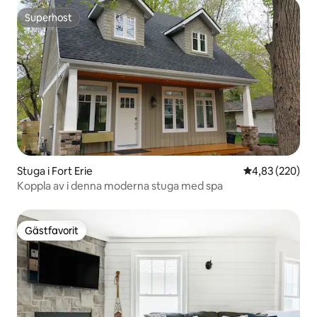
Superhost
Superhost
Stuga i Fort Erie
4,83 av 5 i ge
4,83 (220)
Koppla av i denna moderna stuga med spa
Gästfavorit
Gästfavorit