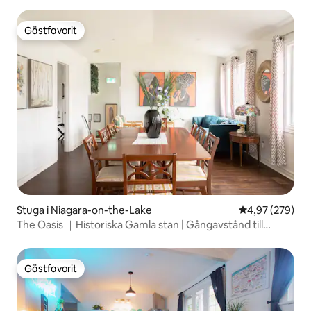
Gästfavorit
Gästfavorit
Stuga i Niagara-on-the-Lake
4,97 av 5 i ge
4,97 (279)
The Oasis ｜Historiska Gamla stan | Gångavstånd till
Queen St.
Gästfavorit
Gästfavorit