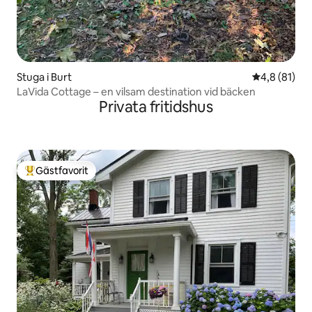
Stuga i Burt
4,8 av 5 i g
4,8 (81)
LaVida Cottage – en vilsam destination vid bäcken
Privata fritidshus
Gästfavorit
Populär gästfavorit