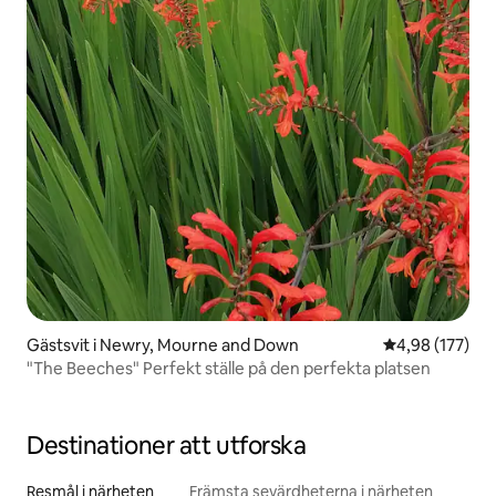
Gästsvit i Newry, Mourne and Down
4,98 av 5 i ge
4,98 (177)
"The Beeches" Perfekt ställe på den perfekta platsen
Destinationer att utforska
Resmål i närheten
Främsta sevärdheterna i närheten