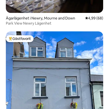
Ägarlägenhet i Newry, Mourne and Down
4,99 av 5 i g
4,99 (68)
Park View Newry Lägenhet
Gästfavorit
Populär gästfavorit