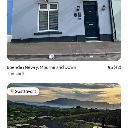
Boende i Newry, Mourne and Down
5 av 5 i g
5 (42)
The Earls
Gästfavorit
Populär gästfavorit