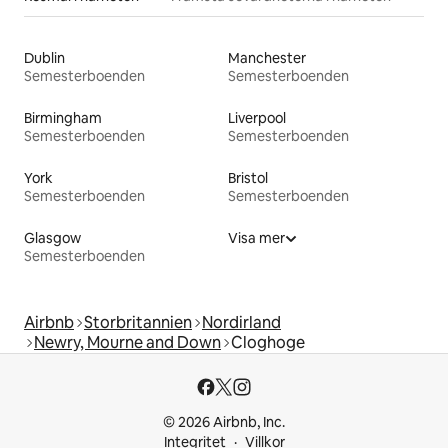
Dublin
Manchester
Semesterboenden
Semesterboenden
Birmingham
Liverpool
Semesterboenden
Semesterboenden
York
Bristol
Semesterboenden
Semesterboenden
Glasgow
Visa mer
Semesterboenden
Airbnb
Storbritannien
Nordirland
Newry, Mourne and Down
Cloghoge
© 2026 Airbnb, Inc.
Integritet
Villkor