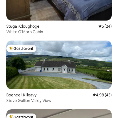
Stuga i Cloughoge
5 av 5 i g
5 (24)
White O'Morn Cabin
Gästfavorit
Populär gästfavorit
Boende i Killeavy
4,98 av 5 i g
4,98 (43)
Slieve Gullion Valley View
Gästfavorit