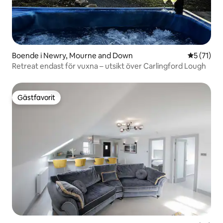
Boende i Newry, Mourne and Down
5 av 5 i g
5 (71)
Retreat endast för vuxna – utsikt över Carlingford Lough
Gästfavorit
Gästfavorit