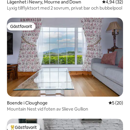
Lägenhet i Newry, Mourne and Down
4,94 av 5 i g
4,94 (32)
Lyxig tillflyktsort med 2 sovrum, privat bar och bubbelpool
Gästfavorit
Gästfavorit
Boende i Cloughoge
5 av 5 i g
5 (20)
Mountain Nest vid foten av Slieve Gullion
Gästfavorit
Populär gästfavorit