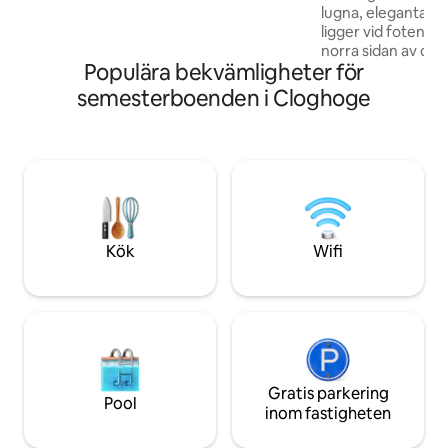
lugna, eleganta b
varje uppmärksamhet på detaljer för att
ligger vid foten a
ge gäster den komfort och lyx de
norra sidan av den
förtjänar för den avkopplande
Populära bekvämligheter för
Carlingford Loug
kustsemestern.
Mountains 5 minut
semesterboenden i Cloghoge
Tain Trial och 5 
för att nå Omeath
Greenway. Det är
rymmer upp till 4
bäddsoffa i vard
vardagsrum/matsal
att njuta av en av
bubbelpool och gril
Kök
Wifi
lugn miljö
Gratis parkering
Pool
inom fastigheten