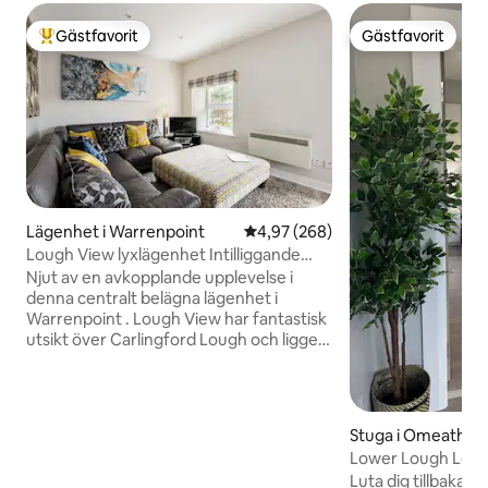
Gästfavorit
Gästfavorit
Populär gästfavorit
Gästfavorit
Lägenhet i Warrenpoint
4,97 av 5 i genomsnittligt bety
4,97 (268)
Lough View lyxlägenhet Intilliggande
lägenhet tillgänglig
Njut av en avkopplande upplevelse i
denna centralt belägna lägenhet i
Warrenpoint . Lough View har fantastisk
utsikt över Carlingford Lough och ligger
bara några minuter från alla butiker ,
kaféer och restauranger . Lokala
fantastiska attraktioner inklusive
Mourne Mountains, Kilbroney Forest
Stuga i Omeath
park och Carlingford och Omeath
Lower Lough Lod
lättillgängliga med bil. Lough View har
och grill
Luta dig tillbaka o
renoverats till en hög standard med