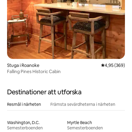
Stuga i Roanoke
4,95 av 5 i ge
4,95 (369)
Falling Pines Historic Cabin
Destinationer att utforska
Resmål i närheten
Främsta sevärdheterna i närheten
Washington, D.C.
Myrtle Beach
Semesterboenden
Semesterboenden