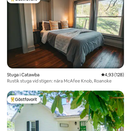
Populär gästfavorit
Stuga i Catawba
4,93 av 5 i ge
4,93 (128)
Rustik stuga vid stigen: nära McAfee Knob, Roanoke
Gästfavorit
Populär gästfavorit