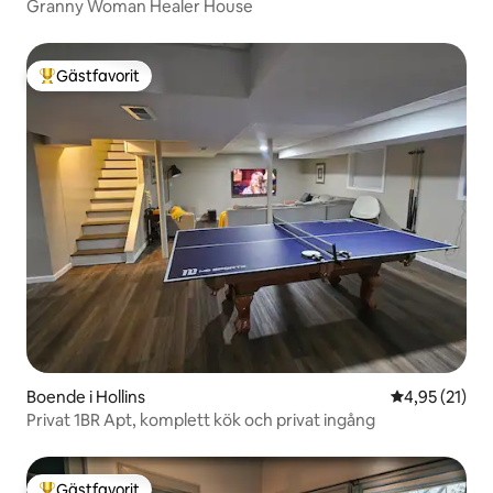
Granny Woman Healer House
Gästfavorit
Populär gästfavorit
Boende i Hollins
4,95 av 5 i g
4,95 (21)
Privat 1BR Apt, komplett kök och privat ingång
Gästfavorit