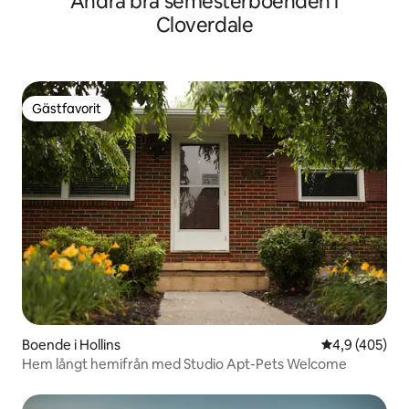
Andra bra semesterboenden i
Cloverdale
Gästfavorit
Gästfavorit
Boende i Hollins
4,9 av 5 i ge
4,9 (405)
Hem långt hemifrån med Studio Apt-Pets Welcome