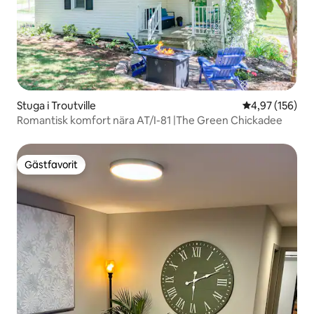
Stuga i Troutville
4,97 av 5 i ge
4,97 (156)
Romantisk komfort nära AT/I-81 |The Green Chickadee
Gästfavorit
Gästfavorit