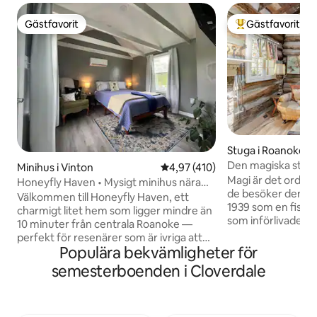
Gästfavorit
Gästfavorit
Gästfavorit
Populär gästfavor
Stuga i Roanoke
Den magiska stug
Minihus i Vinton
4,97 av 5 i genomsnittligt bet
4,97 (410)
Magi är det ord de
Honeyfly Haven • Mysigt minihus nära
de besöker denna dold
centrum
Välkommen till Honeyfly Haven, ett
1939 som en fiske
charmigt litet hem som ligger mindre än
som införlivade lå
10 minuter från centrala Roanoke —
och balkar, datum 
perfekt för resenärer som är ivriga att
sedan vinden togs bort. Överl
Populära bekvämligheter för
utforska staden medan de njuter av en
bästa stället jag någ
fridfull tillflyktsort. Detta privata minihus
semesterboenden i Cloverdale
bestämde mig för 
har: • 🛏️ 1 sovrum • 🚿 1 badrum • 🍳 Ett
andra som älskar a
litet men fullt utrustat kök • 📺 Smart-TV
att lyssna på bäck
🐾 Husdjursvänligt! Vi välkomnar
kommer bara för a