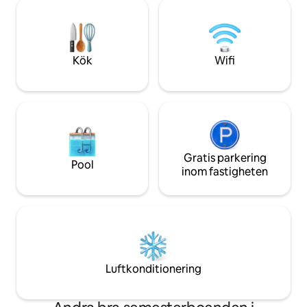
välbeteende husdjur för en
högt ovanför bäc
husdjursavgift på 60 dollar per husdjur.
familj eller ensam. För den bäst
Oavsett om du är i stan för äventyr,
sömnen, öppna so
arbete eller en snabb semester är
Honeyfly Haven din perfekta hemmabas
Kök
Wifi
i Roanoke.
Gratis parkering
Pool
inom fastigheten
Luftkonditionering