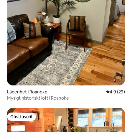
Lägenhet i Roanoke
4,9 av 5 i g
4,9 (29)
Mysigt historiskt loft i Roanoke
Gästfavorit
Gästfavorit