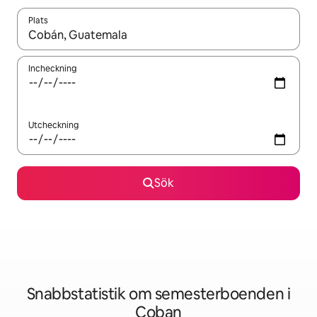
Plats
När resultaten är tillgängliga kan du navigera med upp- och ned
Incheckning
Utcheckning
Sök
Snabbstatistik om semesterboenden i
Coban