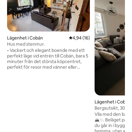
Lägenhet i Cobán
4,94 av 5 i genomsnittligt be
4,94 (16)
Hus med stenmur.
• Vackert och elegant boende med ett
perfekt läge vid entrén till Cobán, bara 5
minuter från det största köpcentret,
perfekt för resor med vänner eller
familjer som vill ha en exklusiv
upplevelse till ett bra pris! Med ett fullt
utrustat hus och gott om utrymmen för
att ha en underbar tid! • Veranda och
trädgård med en vacker utsikt och
studsmatta, privat parkering, säkert
Lägenhet i Cobán
område, enkel tillgång och mycket mer.
Bergsutsikt, 300 M
Detta är vad som ger mervärde till detta
Vila med den bäst
vackra hus! Det skulle vara ett nöje att
🏔️✨. Beläget på 
hjälpa dig!
du går in i byggna
hemma, utan att gå