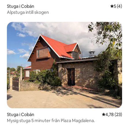
Stuga i Cobán
5 av 5 i 
5 (4)
Alpstuga intill skogen
Stuga i Cobán
4,78 av 5 i g
4,78 (23)
Mysig stuga 5 minuter från Plaza Magdalena.