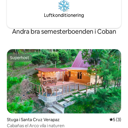
Luftkonditionering
Andra bra semesterboenden i Coban
Superhost
Superhost
Stuga i Santa Cruz Verapaz
5 av 5 i 
5 (3)
Cabañas el Arco vila i naturen