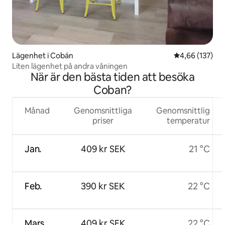
Lägenhet i Cobán
4,66 av 5 i ge
4,66 (137)
Liten lägenhet på andra våningen
När är den bästa tiden att besöka
Coban?
Månad
Genomsnittliga
Genomsnittlig
priser
temperatur
Jan.
409 kr SEK
21 °C
Feb.
390 kr SEK
22 °C
Mars
409 kr SEK
22 °C