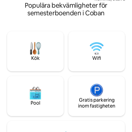
Populära bekvämligheter för
några våningar. 🚀 WIFI 300 Mbps:
Perfekt för dista
semesterboenden i Coban
streaming. 📍 LÄG
Paseo Candelaria,
restauranger. 🛡️
dygnet runt. 🔑 Självincheckning 🛏️
Bäddsoffa i king-si
Säker parkering 💰
Komfort och perfe
och njut av Cobán
Kök
Wifi
Gratis parkering
Pool
inom fastigheten