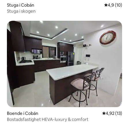
Stuga i Cobán
4,9 av 5 i g
4,9 (10)
Stuga i skogen
Boende i Cobán
4,92 av 5 i g
4,92 (13)
Bostadsfastighet HEVA-luxury & comfort