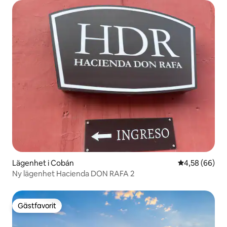
Lägenhet i Cobán
4,58 av 5 i g
4,58 (66)
Ny lägenhet Hacienda DON RAFA 2
Gästfavorit
Gästfavorit