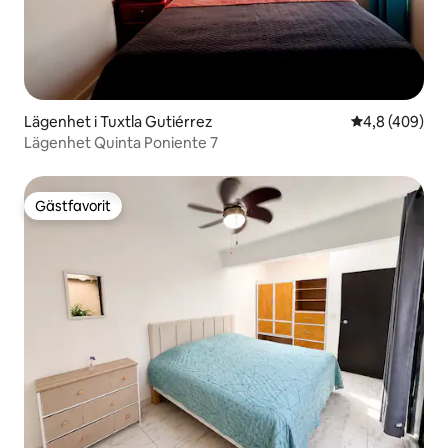
Lägenhet i Tuxtla Gutiérrez
4,8 av 5 i ge
4,8 (409)
Lägenhet Quinta Poniente 7
Gästfavorit
Gästfavorit