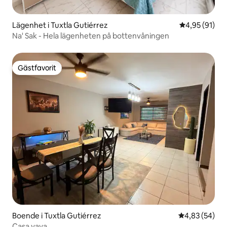
Lägenhet i Tuxtla Gutiérrez
4,95 av 5 i g
4,95 (91)
Na' Sak - Hela lägenheten på bottenvåningen
Gästfavorit
Gästfavorit
Boende i Tuxtla Gutiérrez
4,83 av 5 i g
4,83 (54)
Casa yaya