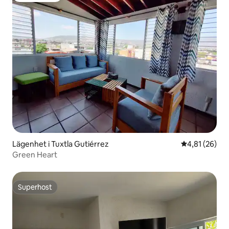
Lägenhet i Tuxtla Gutiérrez
4,81 av 5 i g
4,81 (26)
Green Heart
Superhost
Superhost