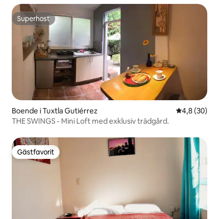
Superhost
Superhost
Boende i Tuxtla Gutiérrez
4,8 av 5 i g
4,8 (30)
THE SWINGS - Mini Loft med exklusiv trädgård.
Gästfavorit
Gästfavorit