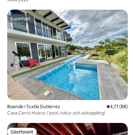
Superhost
Superhost
Boende i Tuxtla Gutiérrez
4,77 av 5 i g
4,77 (88)
Casa Cerro Hueco / pool, natur och avkoppling!
Gästfavorit
Gästfavorit