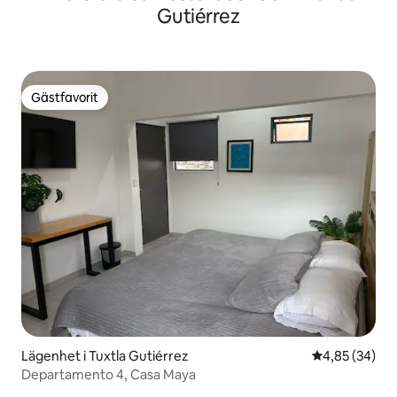
Gutiérrez
Gästfavorit
Gästfavorit
Lägenhet i Tuxtla Gutiérrez
4,85 av 5 i g
4,85 (34)
Departamento 4, Casa Maya