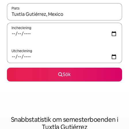
Plats
När resultaten är tillgängliga kan du navigera med upp- och ned
Incheckning
Utcheckning
Sök
Snabbstatistik om semesterboenden i
Tuxtla Gutiérrez