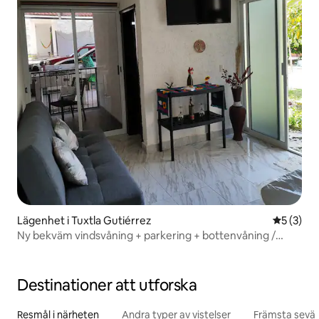
Lägenhet i Tuxtla Gutiérrez
5 av 5 i 
5 (3)
Ny bekväm vindsvåning + parkering + bottenvåning /
Plaza Ambar
Destinationer att utforska
Resmål i närheten
Andra typer av vistelser
Främsta sevär