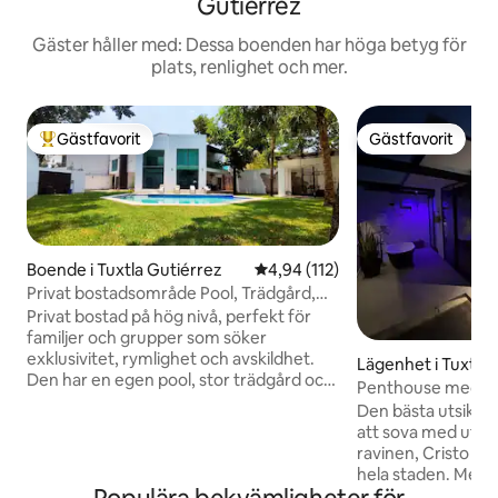
Gutiérrez
Gäster håller med: Dessa boenden har höga betyg för
plats, renlighet och mer.
Gästfavorit
Gästfavorit
Populär gästfavorit
Gästfavorit
Boende i Tuxtla Gutiérrez
4,94 av 5 i genomsnittligt bet
4,94 (112)
Privat bostadsområde Pool, Trädgård,
Familjer och Grupper
Privat bostad på hög nivå, perfekt för
familjer och grupper som söker
exklusivitet, rymlighet och avskildhet.
Lägenhet i Tuxtla 
Den har en egen pool, stor trädgård och
Penthouse med de
gym i ett lugnt bostadsområde. Den har
Tuxtla
Den bästa utsikte
5 sovrum: 3 med eget badrum och 2
att sova med utsi
med utomhusbadrum. Alla med
ravinen, Cristo d
luftkonditionering, varmvatten,
hela staden. Med sn
queensize-sängar, smart-TV och
Chiapa de Corzo, 