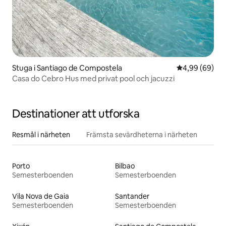
Stuga i Santiago de Compostela
4,99 av 5 i g
4,99 (69)
Casa do Cebro Hus med privat pool och jacuzzi
Destinationer att utforska
Resmål i närheten
Främsta sevärdheterna i närheten
Porto
Bilbao
Semesterboenden
Semesterboenden
Vila Nova de Gaia
Santander
Semesterboenden
Semesterboenden