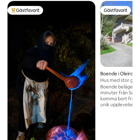
Gästfavorit
Gästfavorit
Populär gästfavorit
Gästfavorit
Boende i Oleiros
Hus med stor gård 
Boende beläget i hj
minuter från Santa Cruz. Perf
komma bort från r
unik upplevelse, e
och en egendom p
att du kan njuta til
Dessutom kommer 
läget att göra det m
av en lugn miljö o