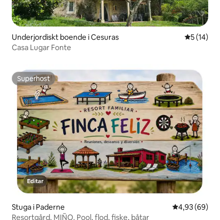
Underjordiskt boende i Cesuras
5 av 5 i g
5 (14)
Casa Lugar Fonte
Superhost
Superhost
Stuga i Paderne
4,93 av 5 i g
4,93 (69)
Resortgård. MIÑO. Pool, flod, fiske, båtar