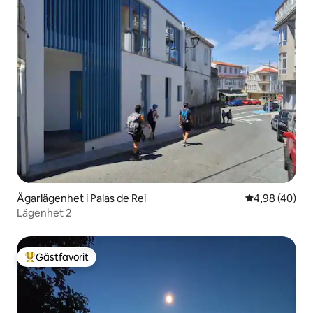
Ägarlägenhet i Palas de Rei
4,98 av 5 i g
4,98 (40)
Lägenhet 2
Gästfavorit
Populär gästfavorit