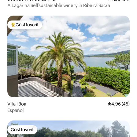
A Lagariña Selfsustainable winery in Ribeira Sacra
Gästfavorit
Populär gästfavorit
Villa i Boa
4,96 av 5 i g
4,96 (45)
Español
Gästfavorit
Gästfavorit