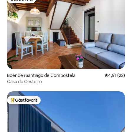
Gästfavorit
Boende i Santiago de Compostela
4,91 av 5 i g
4,91 (22)
Casa do Cesteiro
Gästfavorit
Populär gästfavorit