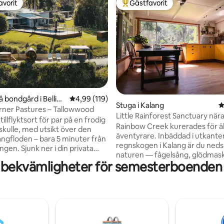
avorit
Gästfavorit
gästfavorit
Populär gästfavorit
ligt betyg, 378 omdömen
å bondgård i Belling
4,99 av 5 i genomsnittligt betyg, 119 omdöm
4,99 (119)
Stuga i Kalang
4
ner Pastures – Tallowwood
Little Rainforest Sanctuary nära
 tillflyktsort för par på en frodig
Rainbow Creek kurerades för ä
kulle, med utsikt över den
äventyrare. Inbäddad i utkante
angfloden – bara 5 minuter från
regnskogen i Kalang är du neds
lingen. Sjunk ner i din privata
naturen — fågelsång, glödmask
ubbelpool i cederträ, varva ner
 bekvämligheter för semesterboenden
miljon stjärnor på natten. Njut av lyxigt
g dubbelsäng och mys vid
bekväma utrymmen för vila elle
på vintern eller svalka dig i den
kreativ i biblioteket med konst
e poolen på sommaren. Njut av
eller läs våra natur- och konstb
änkt frukost vid ankomsten,
biblioteket. Vi är tillräckligt långt från
 dig i cedarbastun och
Bellingen för att känna att du v
ndoppet och avsluta sedan med
har flytt men tillräckligt nära fö