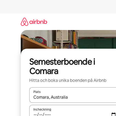
Hoppa
till
innehåll
Semesterboende i
Comara
Hitta och boka unika boenden på Airbnb
Plats
När resultaten är tillgängliga kan du navigera me
Incheckning