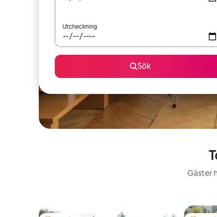
Utcheckning
Sök
T
Gäster h