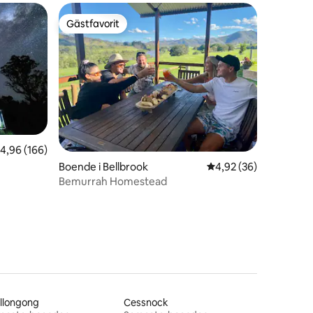
Gästfavorit
Gästfavorit
,96 av 5 i genomsnittligt betyg, 166 omdömen
4,96 (166)
en
Boende i Bellbrook
4,92 av 5 i genomsnit
4,92 (36)
Bemurrah Homestead
llongong
Cessnock