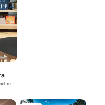
ra
 och mer.
Boende i