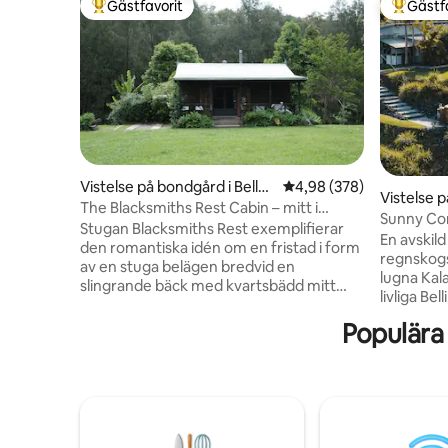
Gästfavorit
Gästf
Populär gästfavorit
Populär 
Vistelse på bondgård i Bellbr
4,98 av 5 i genomsnitt
4,98 (378)
Vistelse p
ook
The Blacksmiths Rest Cabin – mitt i
en
Sunny Cor
skogsbäcken
Stugan Blacksmiths Rest exemplifierar
En avskild
den romantiska idén om en fristad i form
regnskogs
av en stuga belägen bredvid en
lugna Kal
slingrande bäck med kvartsbädd mitt
livliga Bel
bland klippbankar, alluviala ängar och
ångande b
skog Kom och återupptäck livets
Populära
i en lyxi
autentiska mening för en upplevelse
vedspisen 
som överträffar det vanliga och väcker
glittrand
din själ Erbjudanden för att ge näring åt
en genomt
din själ Stugcatering Meditationsandning
återhämta
och kroppsarbete Integrativ kropps- och
kallvatte
ansiktsmassage Din hund är också