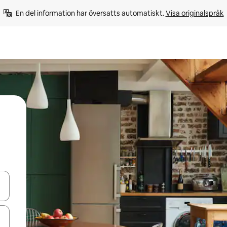
En del information har översatts automatiskt. 
Visa originalspråk
d upp- och nedåtpilarna eller utforska genom att trycka eller svepa.