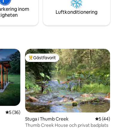
en
arkering inom
å
Luftkonditionering
tigheten
Gästfavorit
Populär gästfavorit
5 av 5 i genomsnittligt betyg, 36 omdömen
5 (36)
en
Stuga i Thumb Creek
5 av 5 i genomsnit
5 (44)
Thumb Creek House och privat badplats