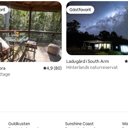
rit
Gästfavorit
rit
Gästfavorit
tligt betyg, 69 omdömen
Ladugård i South Arm
4
Hinterlands naturreservat
ora
4,9 av 5 i genomsnittligt betyg, 80 omdöm
4,9 (80)
ottage
Guldkusten
Sunshine Coast
Wo