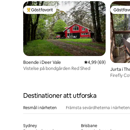
Gästfavorit
Gästfavo
Populär gästfavorit
Gästfavo
Boende i Deer Vale
4,99 av 5 i genomsnit
4,99 (69)
Vistelse på bondgården Red Shed
Jurta i Th
Firefly C
Destinationer att utforska
Resmål i närheten
Främsta sevärdheterna i närheten
Sydney
Brisbane