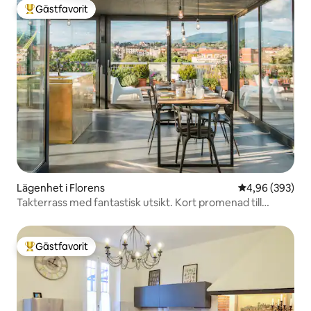
Gästfavorit
Populär gästfavorit
Lägenhet i Florens
4,96 av 5 i ge
4,96 (393)
Takterrass med fantastisk utsikt. Kort promenad till
Duomo.
Gästfavorit
Populär gästfavorit