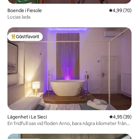
Boende i Fiesole
4,99 av 5 i g
4,99 (70)
Lucias lada
Gästfavorit
Populär gästfavorit
Lägenhet i Le Sieci
4,95 av 5 i g
4,95 (39)
En fridfull oas vid floden Arno, bara några kilometer från
Florens.