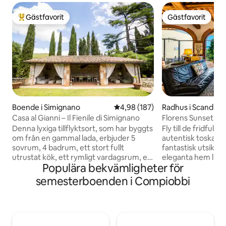
Gästfavorit
Gästfavorit
Populär gästfavorit
Gästfavorit
Boende i Simignano
4,98 av 5 i genomsnittligt bety
4,98 (187)
Radhus i Scandicci
Casa al Gianni – Il Fienile di Simignano
Florens Sunset Hill
Denna lyxiga tillflyktsort, som har byggts
Fly till de fridfulla
om från en gammal lada, erbjuder 5
autentisk toskans
sovrum, 4 badrum, ett stort fullt
fantastisk utsikt ö
utrustat kök, ett rymligt vardagsrum, en
eleganta hem ligge
Populära bekvämligheter för
stor privat trädgård med parkering, en
stadens centrum o
bubbelpool, en uteplats med soffor, en
och är den perfekt
semesterboenden i Compiobbi
grill, en eldstad och ett utomhuskök.
utforska Toscana 
Perfekt för dem som söker en unik
njuter av lugna mo
upplevelse – det kombinerar rustik
solnedgångar och 
charm med moderna bekvämligheter.
omgivande landsk
Perfekt för familjer eller grupper – här
naturen men nära