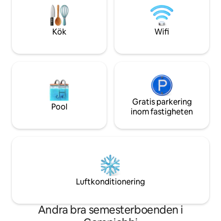
kan du se fram emot magiska kvällar
ikoniska platser ä
under stjärnorna, med avkoppling i
tillflyktsorten för 
bubbelpoolen och middagar utomhus.
komfort, lugn och
Kök
Wifi
En minnesvärd semester väntar dig i
upplevelse
denna del av paradiset!
Gratis parkering
Pool
inom fastigheten
Luftkonditionering
Andra bra semesterboenden i