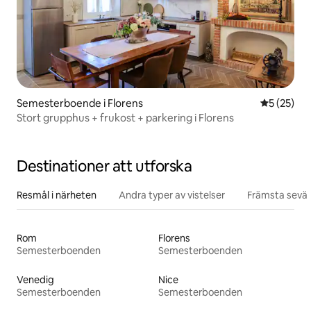
Semesterboende i Florens
5 av 5 i g
5 (25)
Stort grupphus + frukost + parkering i Florens
Destinationer att utforska
Resmål i närheten
Andra typer av vistelser
Främsta sevär
Rom
Florens
Semesterboenden
Semesterboenden
Venedig
Nice
Semesterboenden
Semesterboenden