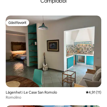
Compiobbi
Gästfavorit
Gästfavorit
Lägenhet i Le Case San Romolo
4,91 av 5 i 
4,91 (11)
Romolino