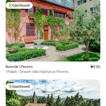
Gästfavorit
Populär gästfavorit
Boende i Florens
5 av 5 i 
5 (6)
I Palpiti - Dream Villa i hjärtat av Florens
Gästfavorit
Populär gästfavorit