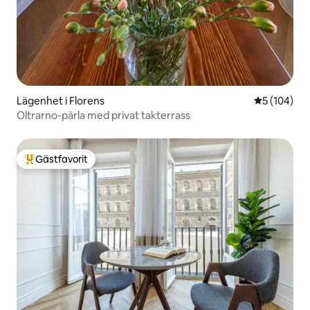
Lägenhet i Florens
5 av 5 i ge
5 (104)
Oltrarno-pärla med privat takterrass
Gästfavorit
Populär gästfavorit