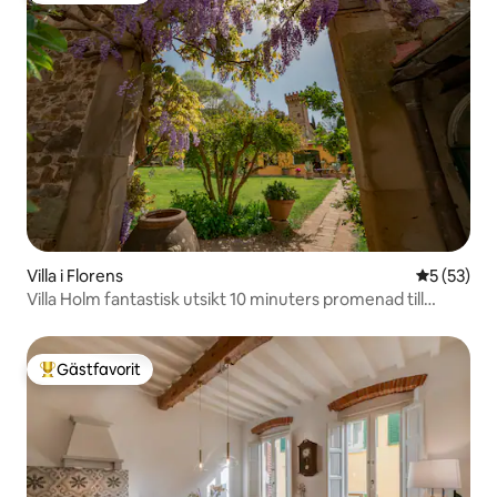
Villa i Florens
5 av 5 i g
5 (53)
Villa Holm fantastisk utsikt 10 minuters promenad till
stadens centrum
Gästfavorit
Populär gästfavorit