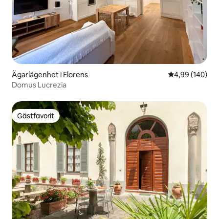
Ägarlägenhet i Florens
4,99 av 5 i ge
4,99 (140)
Domus Lucrezia
Gästfavorit
Gästfavorit