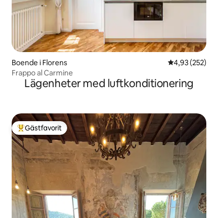
Boende i Florens
4,93 av 5 i ge
4,93 (252)
Frappo al Carmine
Lägenheter med luftkonditionering
Gästfavorit
Populär gästfavorit