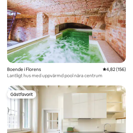
Boende i Florens
4,82 av 5 i ge
4,82 (156)
Lantligt hus med uppvärmd pool nära centrum
Gästfavorit
Gästfavorit