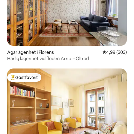
Ägarlägenhet i Florens
4,99 av 5 i ge
4,99 (303)
Härlig lägenhet vid floden Arno ~ Olträd
Gästfavorit
Populär gästfavorit