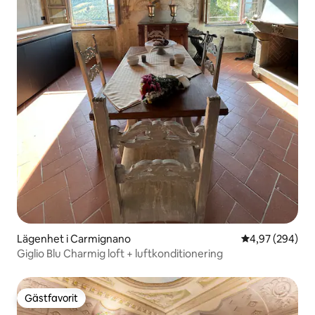
Lägenhet i Carmignano
4,97 av 5 i ge
4,97 (294)
Giglio Blu Charmig loft + luftkonditionering
Gästfavorit
Gästfavorit