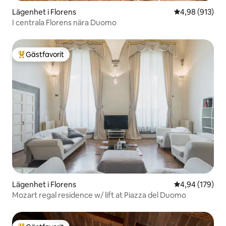
Lägenhet i Florens
4,98 av 5 i ge
4,98 (913)
I centrala Florens nära Duomo
Gästfavorit
Populär gästfavorit
Lägenhet i Florens
4,94 av 5 i ge
4,94 (179)
Mozart regal residence w/ lift at Piazza del Duomo