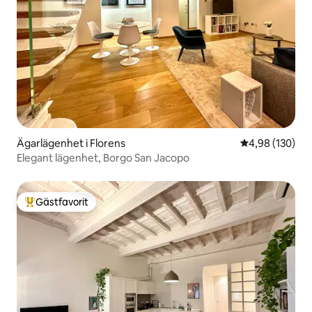
Ägarlägenhet i Florens
4,98 av 5 i ge
4,98 (130)
Elegant lägenhet, Borgo San Jacopo
Gästfavorit
Populär gästfavorit