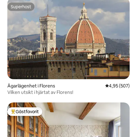
Superhost
Superhost
Ägarlägenhet i Florens
4,95 av 5 i ge
4,95 (507)
Vilken utsikt i hjärtat av Florens!
Gästfavorit
Populär gästfavorit