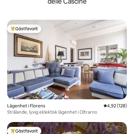
delle Cascine
Gästfavorit
Populär gästfavorit
Lägenhet i Florens
4,92 av 5 i ge
4,92 (128)
Strålande, lyxig eklektisk lägenhet i Oltrarno
Gästfavorit
Populär gästfavorit