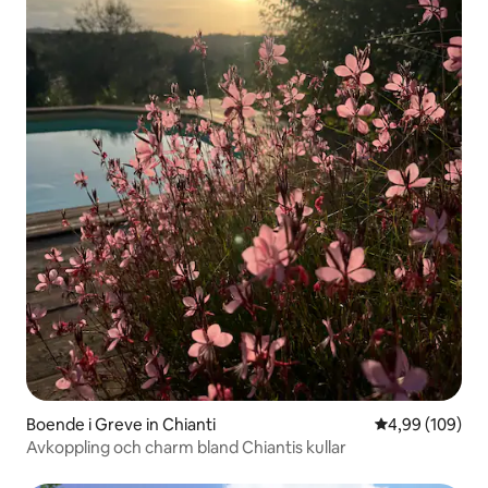
Boende i Greve in Chianti
4,99 av 5 i ge
4,99 (109)
Avkoppling och charm bland Chiantis kullar