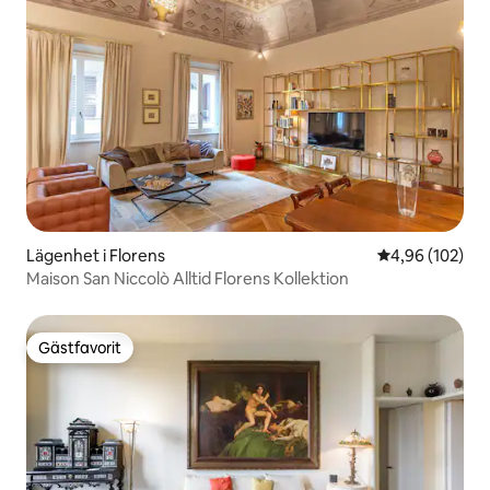
Lägenhet i Florens
4,96 av 5 i ge
4,96 (102)
Maison San Niccolò Alltid Florens Kollektion
Gästfavorit
Gästfavorit