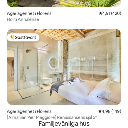
Ägarlägenhet i Florens
4,91 av 5 i ge
4,91 (420)
Horti Annalenae
Gästfavorit
Populär gästfavorit
Ägarlägenhet i Florens
4,98 av 5 i ge
4,98 (149)
[Alma San Pier Maggiore] Renässansens själ 5*
Familjevänliga hus