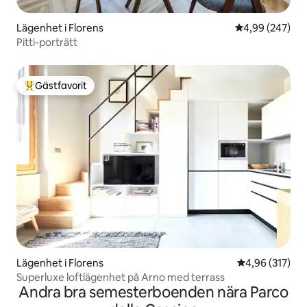
Lägenhet i Florens
4,99 av 5 i ge
4,99 (247)
Pitti-porträtt
Gästfavorit
Populär gästfavorit
Lägenhet i Florens
4,96 av 5 i ge
4,96 (317)
Superluxe loftlägenhet på Arno med terrass
Andra bra semesterboenden nära Parco