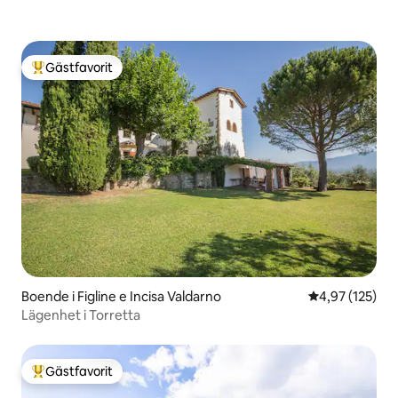
Gästfavorit
Populär gästfavorit
Boende i Figline e Incisa Valdarno
4,97 av 5 i ge
4,97 (125)
Lägenhet i Torretta
Gästfavorit
Populär gästfavorit