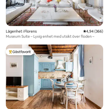
Lägenhet i Florens
4,94 av 5 i ge
4,94 (366)
Museum Suite – Lyxig enhet med utsikt över floden –
Gästfavorit
Populär gästfavorit