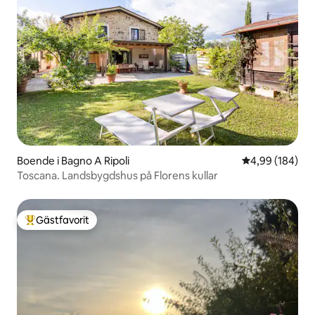
Boende i Bagno A Ripoli
4,99 av 5 i ge
4,99 (184)
Toscana. Landsbygdshus på Florens kullar
Gästfavorit
Populär gästfavorit