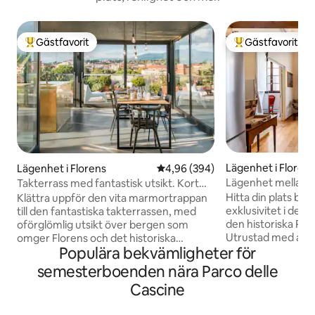
Gästfavorit
Gästfavorit
Populär gästfavorit
Populär gästfavor
Lägenhet i Floren
Lägenhet i Florens
4,96 av 5 i genomsnittligt bety
4,96 (394)
Lägenhet mellan h
Takterrass med fantastisk utsikt. Kort
nära domkyrkan
promenad till Duomo.
Hitta din plats bla
Klättra uppför den vita marmortrappan
exklusivitet i denn
till den fantastiska takterrassen, med
den historiska Pa
oförglömlig utsikt över bergen som
Utrustad med alla
omger Florens och det historiska
Populära bekvämligheter för
fascinerar den me
centrum. Denna lägenhet har nyligen
bevarar de urspru
renoverats och blandar olika typer av
semesterboenden nära Parco delle
och en inredning 
arkitektur och design. I lägenheten finns
Cascine
inspiration. Mörkl
gott om utrymme för din smarta
akustiska gardiner,
arbetsstation: internet är snabbt och