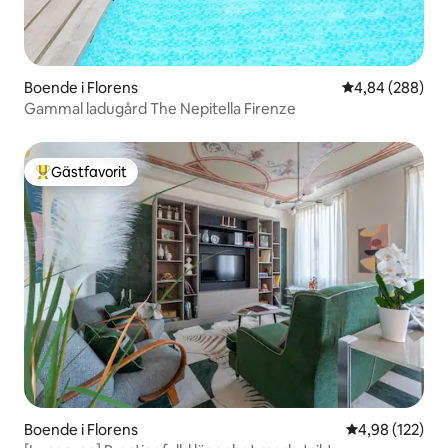
Boende i Florens
4,84 av 5 i ge
4,84 (288)
Gammal ladugård The Nepitella Firenze
Gästfavorit
Populär gästfavorit
Boende i Florens
4,98 av 5 i ge
4,98 (122)