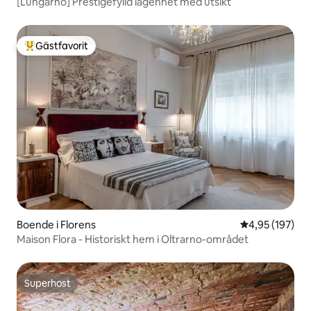
[Lungarno] Prestigefylld lägenhet med utsikt
Gästfavorit
Populär gästfavorit
Boende i Florens
4,95 av 5 i ge
4,95 (197)
Maison Flora - Historiskt hem i Oltrarno-området
Superhost
Superhost