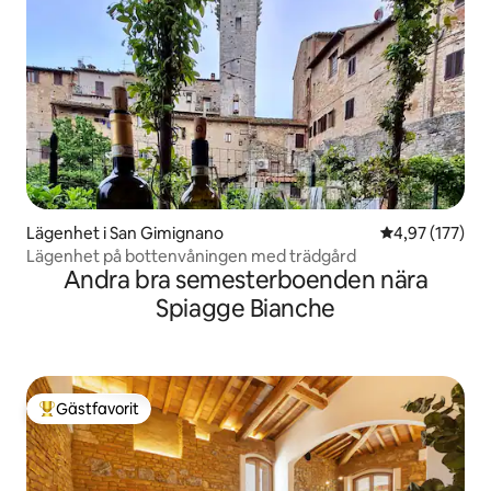
Lägenhet i San Gimignano
4,97 av 5 i ge
4,97 (177)
Lägenhet på bottenvåningen med trädgård
Andra bra semesterboenden nära
Spiagge Bianche
Gästfavorit
Populär gästfavorit