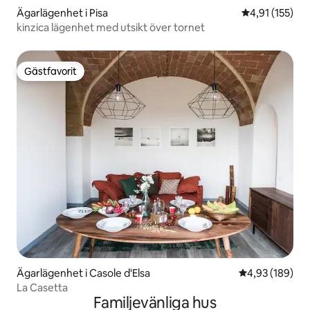
Ägarlägenhet i Pisa
4,91 av 5 i ge
4,91 (155)
kinzica lägenhet med utsikt över tornet
Gästfavorit
Gästfavorit
Ägarlägenhet i Casole d'Elsa
4,93 av 5 i ge
4,93 (189)
La Casetta
Familjevänliga hus