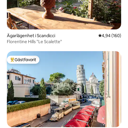
Ägarlägenhet i Scandicci
4,94 av 5 i ge
4,94 (160)
Florentine Hills "Le Scalette"
Gästfavorit
Populär gästfavorit