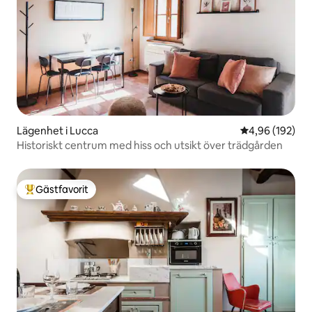
Lägenhet i Lucca
4,96 av 5 i ge
4,96 (192)
Historiskt centrum med hiss och utsikt över trädgården
Gästfavorit
Populär gästfavorit