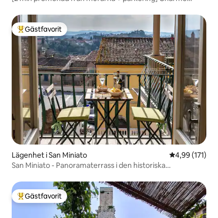
House
Gästfavorit
Populär gästfavorit
Lägenhet i San Miniato
4,99 av 5 i ge
4,99 (171)
San Miniato - Panoramaterrass i den historiska
stadskärnan
Gästfavorit
Populär gästfavorit