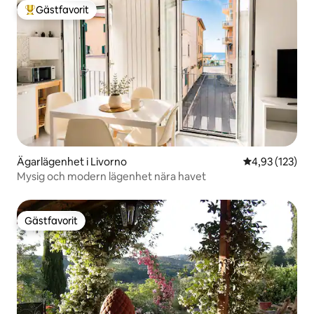
Gästfavorit
Populär gästfavorit
Ägarlägenhet i Livorno
4,93 av 5 i ge
4,93 (123)
Mysig och modern lägenhet nära havet
Gästfavorit
Gästfavorit