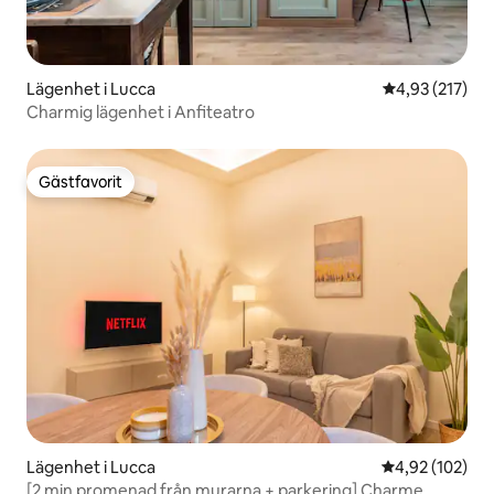
Lägenhet i Lucca
4,93 av 5 i ge
4,93 (217)
Charmig lägenhet i Anfiteatro
Gästfavorit
Gästfavorit
Lägenhet i Lucca
4,92 av 5 i ge
4,92 (102)
[2 min promenad från murarna + parkering] Charme