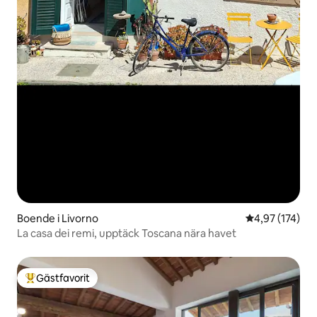
Boende i Livorno
4,97 av 5 i ge
4,97 (174)
La casa dei remi, upptäck Toscana nära havet
Gästfavorit
Populär gästfavorit