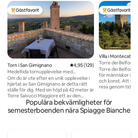
Gästfavorit
Gästfavorit
Populär gästfavorit
Populär gästfavor
Villa i Montecatini 
na
Torre dei Belforti
Torn i San Gimignano
4,95 av 5 i genomsnittligt bet
4,95 (129)
Torre dei Belforti 
Medeltida tornupplevelse med
för människor som
panoramatak
Om du är ute efter en unik upplevelse i
och konst. Att sova
hjärtat av San Gimignano är detta rätt
resa genom tiden,
ställe för dig. Med sin höjd på 42 meter är
prinsessor. Underv
Torre Salvucci Maggiore ett av den
är berikat av en s
Populära bekvämligheter för
medeltida stadens berömda torn och
pool, cypresser g
idag det enda som har omvandlats till ett
semesterboenden nära Spiagge Bianche
olivträden. Byn är
vertikalt utbrett boende uppdelat i 11
väl bevarad och fo
våningar med totalt 143 trappsteg. En
är Emilia och Luca,
magisk miljö som skiljer sig från alla
uppdrag är att ge d
andra. Tornet kan ta emot par eller små
gäster, att fullt u
grupper på upp till 3 personer. Längst