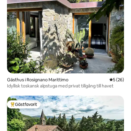
Gästhus i Rosignano Marittimo
5 av 5 i g
5 (26)
Idyllisk toskansk alpstuga med privat tillgång till havet
Gästfavorit
Populär gästfavorit