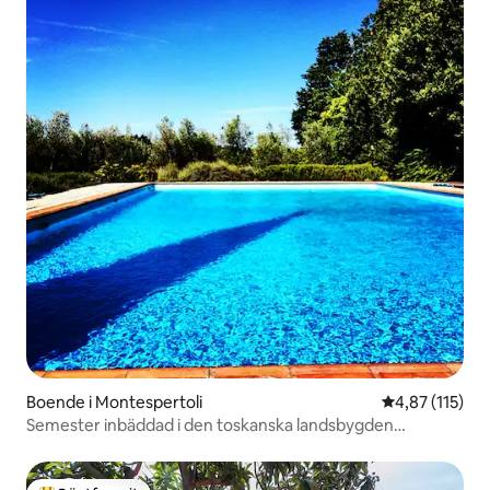
Boende i Montespertoli
4,87 av 5 i ge
4,87 (115)
Semester inbäddad i den toskanska landsbygden
'Canaiolo'