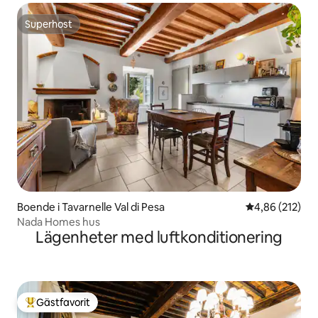
Superhost
Superhost
Boende i Tavarnelle Val di Pesa
4,86 av 5 i ge
4,86 (212)
Nada Homes hus
Lägenheter med luftkonditionering
Gästfavorit
Populär gästfavorit