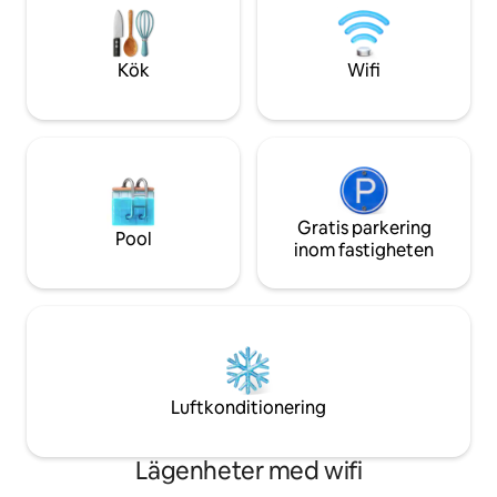
underbara plats.
upp väntar panoramaterrassen på dig
med en enastående 360°-utsikt över
staden.
Kök
Wifi
Gratis parkering
Pool
inom fastigheten
Luftkonditionering
Lägenheter med wifi