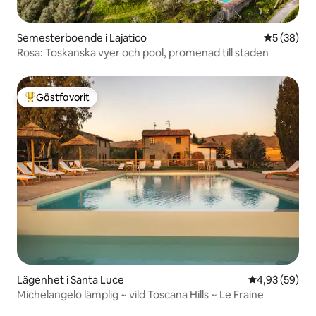
Semesterboende i Lajatico
5 av 5 i g
5 (38)
Rosa: Toskanska vyer och pool, promenad till staden
Gästfavorit
Populär gästfavorit
Lägenhet i Santa Luce
4,93 av 5 i g
4,93 (59)
Michelangelo lämplig ~ vild Toscana Hills ~ Le Fraine