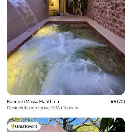
Boende i Massa Marittima
5 av 5 i g
5 (70)
Designloft med privat SPA i Toscana
Gästfavorit
Populär gästfavorit