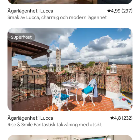
Ägarlägenhet i Lucca
4,99 av 5 i ge
4,99 (297)
Smak av Lucca, charmig och modern lägenhet
Superhost
Superhost
Ägarlägenhet i Lucca
4,8 av 5 i ge
4,8 (232)
Rise & Smile Fantastisk takvåning med utsikt