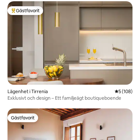
Gästfavorit
Populär gästfavorit
Lägenhet i Tirrenia
5 av 5 i ge
5 (108)
Exklusivt och design – Ett familjeägt boutiqueboende
Gästfavorit
Gästfavorit