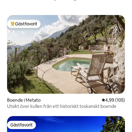
Gästfavorit
Populär gästfavorit
Boende i Metato
4,99 av 5 i ge
4,99 (105)
Utsikt över kullen från ett historiskt toskanskt boende
Gästfavorit
Gästfavorit