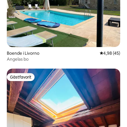
Boende i Livorno
4,98 av 5 i g
4,98 (45)
Angelas bo
Gästfavorit
Gästfavorit