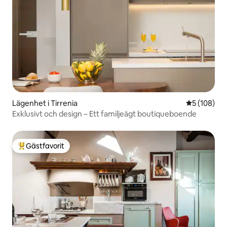
Lägenhet i Tirrenia
5 av 5 i ge
5 (108)
Exklusivt och design – Ett familjeägt boutiqueboende
Gästfavorit
Populär gästfavorit