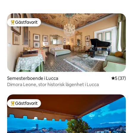
Gästfavorit
Populär gästfavorit
Semesterboende i Lucca
5 av 5 i g
5 (37)
Dimora Leone, stor historisk lägenhet i Lucca
Gästfavorit
Populär gästfavorit