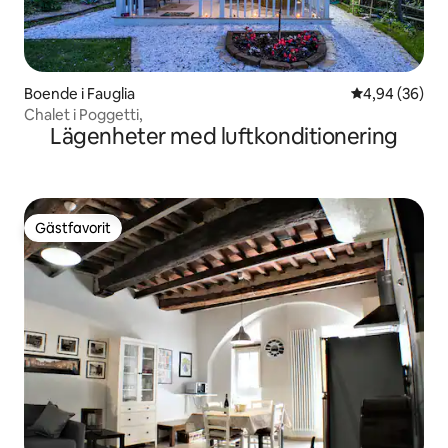
Boende i Fauglia
4,94 av 5 i g
4,94 (36)
Chalet i Poggetti,
Lägenheter med luftkonditionering
Gästfavorit
Gästfavorit