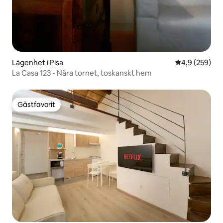
Lägenhet i Pisa
4,9 av 5 i ge
4,9 (259)
La Casa 123 - Nära tornet, toskanskt hem
Gästfavorit
Gästfavorit