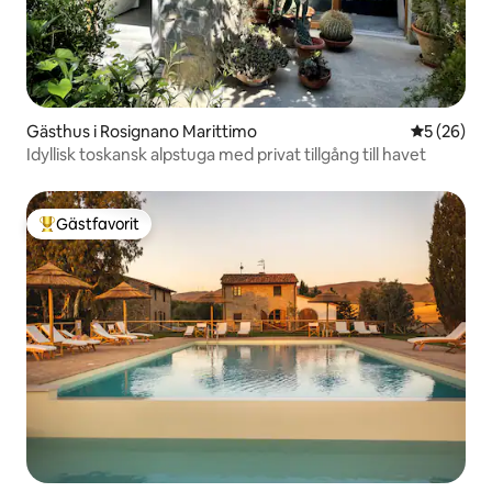
Gästhus i Rosignano Marittimo
5 av 5 i g
5 (26)
Idyllisk toskansk alpstuga med privat tillgång till havet
Gästfavorit
Populär gästfavorit