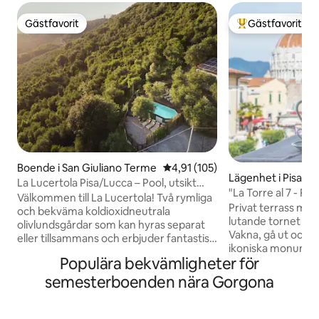
Gästfavorit
Gästfavorit
Gästfavorit
Populär gästfavor
Boende i San Giuliano Terme
4,91 av 5 i genomsnittligt bet
4,91 (105)
Lägenhet i Pisa
La Lucertola Pisa/Lucca – Pool, utsikt
"La Torre al 7 - Pri
över lutande tornet
Välkommen till La Lucertola! Två rymliga
tornet"
Privat terrass med
och bekväma koldioxidneutrala
lutande tornet – b
olivlundsgårdar som kan hyras separat
Vakna, gå ut och s
eller tillsammans och erbjuder fantastisk
ikoniska monument
utsikt över det lutande tornet och
Populära bekvämligheter för
Medan andra besö
staden Pisa, bara 7 kilometer bort. Var
underifrån, kan du
och en har stora rum, coola möbler,
semesterboenden nära Gorgona
ovanifrån med kaf
verandor, solterrass och bra inredning.
Originalmålningar 
Med en fantastisk saltvattenpool och
värd från Toscana f