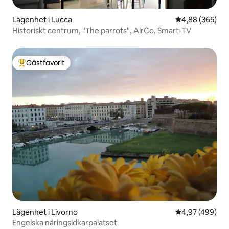
Lägenhet i Lucca
4,88 av 5 i ge
4,88 (365)
Historiskt centrum, "The parrots", AirCo, Smart-TV
Gästfavorit
Populär gästfavorit
Lägenhet i Livorno
4,97 av 5 i ge
4,97 (499)
Engelska näringsidkarpalatset