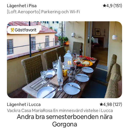
Lägenhet i Pisa
4,9 av 5 i g
4,9 (151)
[Loft Aeroporto] Parkering och Wi-Fi
Gästfavorit
Populär gästfavorit
Lägenhet i Lucca
4,98 av 5 i ge
4,98 (127)
Vackra Casa MariaRosa En minnesvärd vistelse i Lucca
Andra bra semesterboenden nära
Gorgona