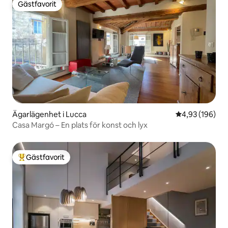
Gästfavorit
Gästfavorit
Ägarlägenhet i Lucca
4,93 av 5 i ge
4,93 (196)
Casa Margó – En plats för konst och lyx
Gästfavorit
Populär gästfavorit