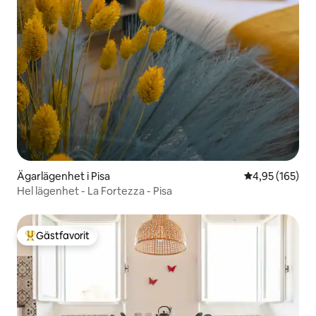
Ägarlägenhet i Pisa
4,95 av 5 i ge
4,95 (165)
Hel lägenhet - La Fortezza - Pisa
Gästfavorit
Populär gästfavorit