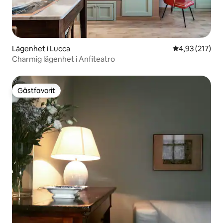
Lägenhet i Lucca
4,93 av 5 i ge
4,93 (217)
Charmig lägenhet i Anfiteatro
Gästfavorit
Gästfavorit