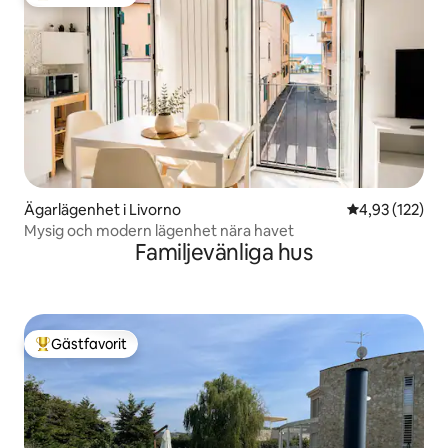
Populär gästfavorit
Ägarlägenhet i Livorno
4,93 av 5 i ge
4,93 (122)
Mysig och modern lägenhet nära havet
Familjevänliga hus
Gästfavorit
Populär gästfavorit