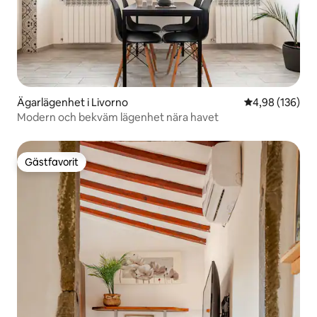
Ägarlägenhet i Livorno
4,98 av 5 i ge
4,98 (136)
Modern och bekväm lägenhet nära havet
Gästfavorit
Gästfavorit