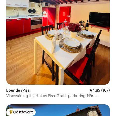
Boende i Pisa
4,89 av 5 i ge
4,89 (107)
Vindsvåning i hjärtat av Pisa-Gratis parkering-Nära
centrum
Gästfavorit
Populär gästfavorit