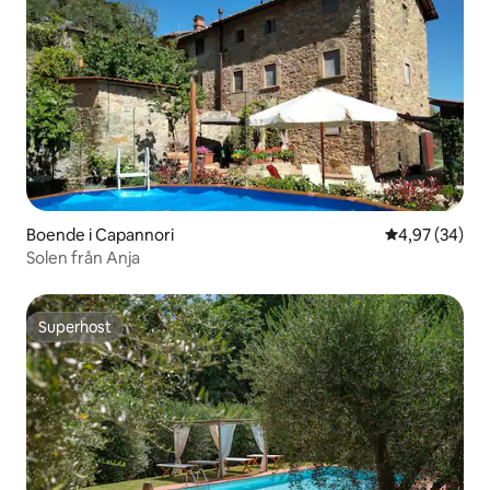
Boende i Capannori
4,97 av 5 i g
4,97 (34)
Solen från Anja
Superhost
Superhost