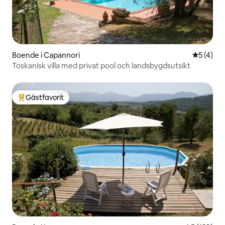
Boende i Capannori
5 av 5 i 
5 (4)
Toskanisk villa med privat pool och landsbygdsutsikt
Gästfavorit
Populär gästfavorit