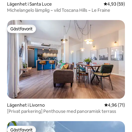
Lägenhet i Santa Luce
4,93 av 5 i g
4,93 (59)
Michelangelo lämplig ~ vild Toscana Hills ~ Le Fraine
Gästfavorit
Gästfavorit
Lägenhet i Livorno
4,96 av 5 i g
4,96 (71)
[Privat parkering] Penthouse med panoramisk terrass
Gästfavorit