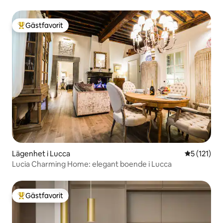
Gästfavorit
Populär gästfavorit
Lägenhet i Lucca
5 av 5 i g
5 (121)
Lucia Charming Home: elegant boende i Lucca
Gästfavorit
Populär gästfavorit