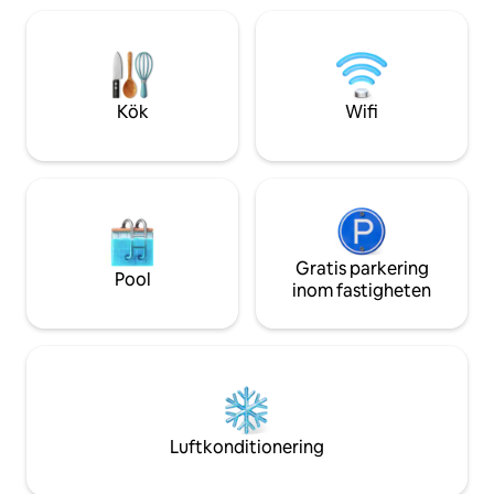
loungerområde och poolside dusch som
dialog mellan det 
häller ut ur ett olivträd!! Topp pizza ugn!
moderna. Inte bara 
Wi-Fi. Nära till stora stränder och de
en upplevelse du b
historiska städerna Pisa, Lucca och
inte bara ett stopp
Florens.
hem.
Kök
Wifi
Gratis parkering
Pool
inom fastigheten
Luftkonditionering