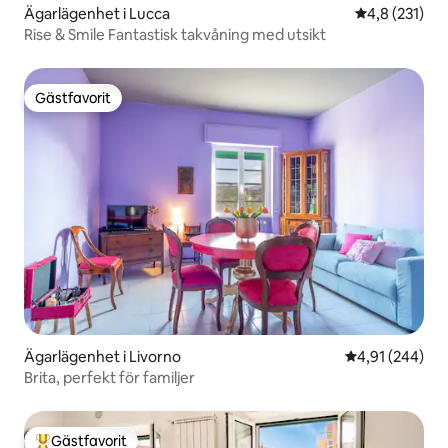
Ägarlägenhet i Lucca
4,8 av 5 i ge
4,8 (231)
Rise & Smile Fantastisk takvåning med utsikt
Gästfavorit
Gästfavorit
Ägarlägenhet i Livorno
4,91 av 5 i ge
4,91 (244)
Brita, perfekt för familjer
Gästfavorit