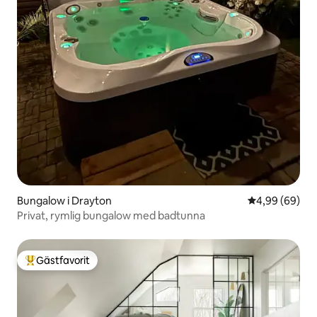
Bungalow i Drayton
4,99 av 5 i g
4,99 (69)
Privat, rymlig bungalow med badtunna
Gästfavorit
Populär gästfavorit