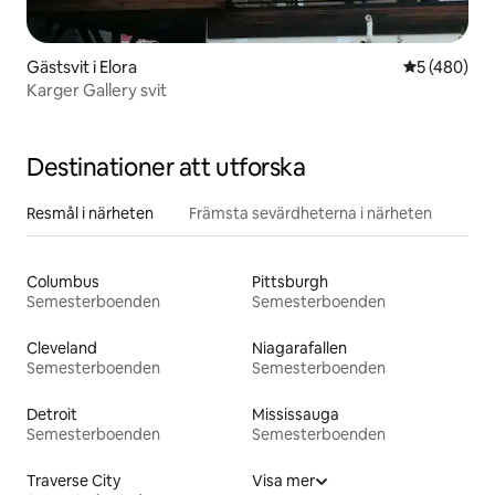
Gästsvit i Elora
5 av 5 i ge
5 (480)
Karger Gallery svit
Destinationer att utforska
Resmål i närheten
Främsta sevärdheterna i närheten
Columbus
Pittsburgh
Semesterboenden
Semesterboenden
Cleveland
Niagarafallen
Semesterboenden
Semesterboenden
Detroit
Mississauga
Semesterboenden
Semesterboenden
Traverse City
Visa mer