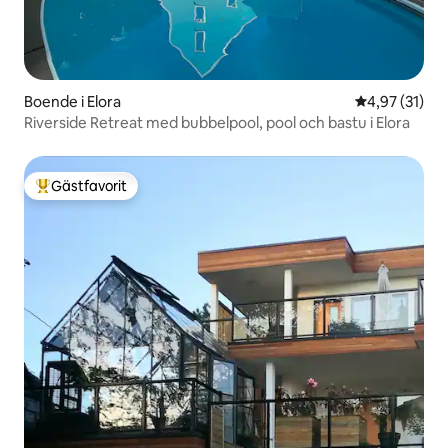
Boende i Elora
4,97 av 5 i g
4,97 (31)
Riverside Retreat med bubbelpool, pool och bastu i Elora
Gästfavorit
Populär gästfavorit