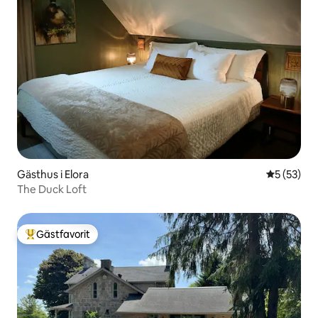
Gästhus i Elora
5 av 5 i g
5 (53)
The Duck Loft
Gästfavorit
Populär gästfavorit