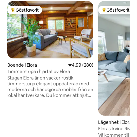
Gästfavorit
Gästfavorit
Populär gästfavorit
Populär gästfavor
Boende i Elora
4,99 av 5 i genomsnittligt bety
4,99 (280)
Timmerstuga i hjärtat av Elora
Stugan Elora är en vacker rustik
timmerstuga elegant uppdaterad med
moderna och handgjorda möbler från en
lokal hantverkare. Du kommer att njuta
av ett rent, ljust och öppet
konceptutrymme. Beläget i hjärtat av
Elora, gå ut genom dörren in till centrum
men ändå inbäddat utanför gatan vilket
Lägenhet i Elora
ger dig underbar avskildhet och en lugn
Eloras Irvine River-
lugn atmosfär. Funktioner: • Kingsize-
Välkommen till din
säng med lakan i egyptisk bomull • Privat