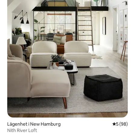
Lägenhet i New Hamburg
5 av 5 i g
5 (98)
Nith River Loft