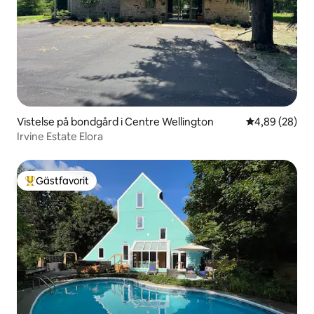
Vistelse på bondgård i Centre Wellington
4,89 av 5 i g
4,89 (28)
Irvine Estate Elora
Gästfavorit
Populär gästfavorit