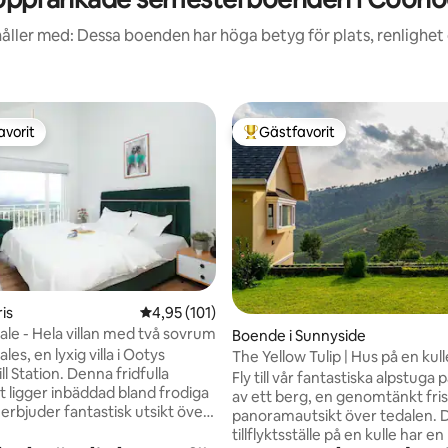
åller med: Dessa boenden har höga betyg för plats, renlighet
avorit
Gästfavorit
gästfavorit
Populär gästfavorit
ligt betyg, 235 omdömen
ris
4,95 av 5 i genomsnittligt betyg, 101 omdöm
4,95 (101)
le - Hela villan med två sovrum
Boende i Sunnyside
es, en lyxig villa i Ootys
The Yellow Tulip | Hus på en kull
ill Station. Denna fridfulla
Coonoor
Fly till vår fantastiska alpstuga
ort ligger inbäddad bland frodiga
av ett berg, en genomtänkt fr
 erbjuder fantastisk utsikt över
panoramautsikt över tedalen. 
alar och grönska. Villan har en
tillflyktsställe på en kulle har en