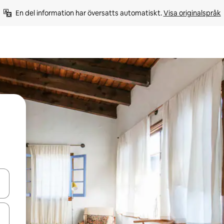
En del information har översatts automatiskt. 
Visa originalspråk
d upp- och nedåtpilarna eller utforska genom att trycka eller svepa.