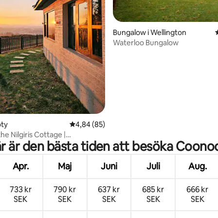
ligt betyg, 193 omdömen
Bungalow i Wellington
Waterloo Bungalow
oty
4,84 av 5 i genomsnittligt betyg, 85 omdöm
4,84 (85)
he Nilgiris Cottage |
r är den bästa tiden att besöka Coono
 på en kulle
Apr.
Maj
Juni
Juli
Aug.
733 kr
790 kr
637 kr
685 kr
666 kr
SEK
SEK
SEK
SEK
SEK