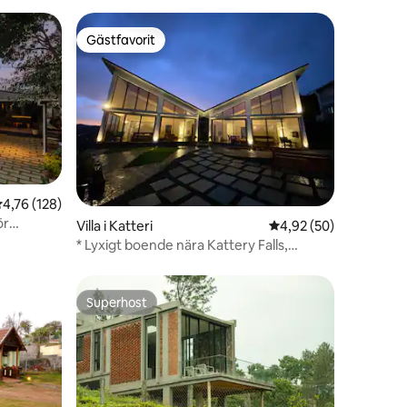
Gästfavorit
Gästfavorit
en
,76 av 5 i genomsnittligt betyg, 128 omdömen
4,76 (128)
ör
Villa i Katteri
4,92 av 5 i genomsnit
4,92 (50)
* Lyxigt boende nära Kattery Falls,
Coonoor *
Superhost
Superhost