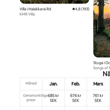
Villa i Halakkarai Rd
4,8 av 5 i genomsnitt
4,8 (193)
KMR Villa
Stuga i O
Songs of t
Nä
Landmärke
Månad
Jan.
Feb.
Mars
685 kr
676 kr
761 kr
Genomsnittliga
priser
SEK
SEK
SEK