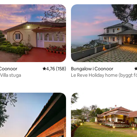
ttligt betyg, 5 omdömen
 Coonoor
4,76 av 5 i genomsnittligt betyg, 158 omdöm
4,76 (158)
Bungalow i Coonoor
4
Villa stuga
Le Reve Holiday home (byggt f
utsikten)