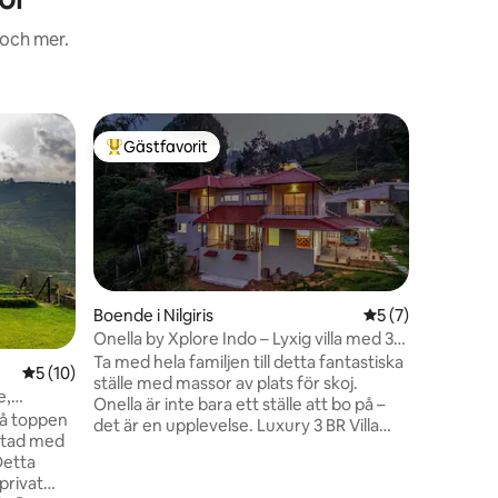
 och mer.
Boende i
Gästfavorit
Gästfav
Populär gästfavorit
Gästfav
Sunflower
Coonoor
Sunflower
lugn, pri
från Coonoor stad. 
turistmål 
bo här är
Den frisk
ändå fyll
Boende i Nilgiris
5 av 5 i genomsni
5 (7)
plötsligt skärpta. De
Onella by Xplore Indo – Lyxig villa med 3
en
och badr
sovrum
Ta med hela familjen till detta fantastiska
5 av 5 i genomsnittligt betyg, 10 omdömen
5 (10)
hall och matplats. 
ställe med massor av plats för skoj.
säng vard
e,
Onella är inte bara ett ställe att bo på –
madrasser
 på toppen
det är en upplevelse. Luxury 3 BR Villa
bo här b
istad med
erbjuder en oöverträffad blandning av
Detta
utrymme, komfort och stil. Oavsett om
 privat
du är här för en familjesemester eller en