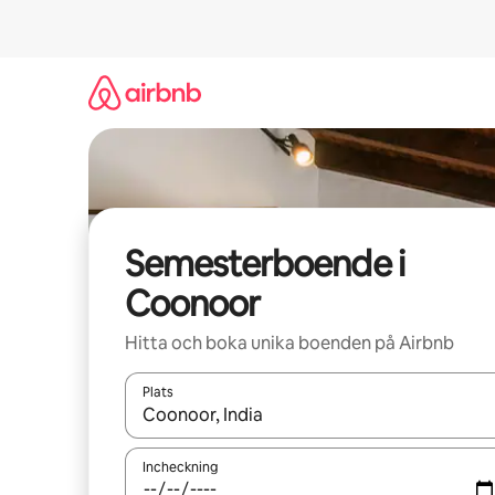
Hoppa
till
innehåll
Semesterboende i
Coonoor
Hitta och boka unika boenden på Airbnb
Plats
När resultaten är tillgängliga kan du navigera me
Incheckning