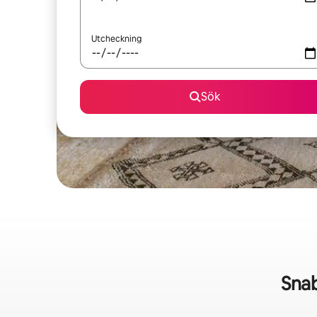
Utcheckning
Sök
Sna