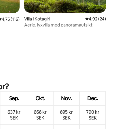
Villa i Kotagiri
4,92 av 5 i genomsnit
4,92 (24)
4,75 av 5 i genomsnittligt betyg, 116 omdömen
4,75 (116)
Aerie, lyxvilla med panoramautsikt
en
or?
Sep.
Okt.
Nov.
Dec.
637 kr
666 kr
695 kr
790 kr
SEK
SEK
SEK
SEK