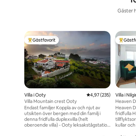
Gäster h
Gästfavorit
Gästf
Populär gästfavorit
Populär 
Villa i Ooty
4,97 av 5 i genomsnitt
4,97 (235)
Villa i Nilgi
Villa Mountain crest Ooty
Heaven Da
Endast familjer Koppla av och njut av
Heaven Dal
utsikten över bergen med din familj i
fridfulla H
denna fridfulla duplexvilla (helt
tillflykts
oberoende villa) - Ooty leksakstågstation
kullar och
och stora turistplatser inom 2 till 4 km
dimmiga d