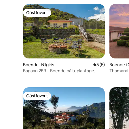
Gästfavorit
Gästfavorit
Boende i Nilgiris
5 av 5 i genomsni
5 (5)
Boende i
Bagaan 2BR – Boende på teplantage,
Thamarai 
Ooty
Gästfavorit
Gästfavorit