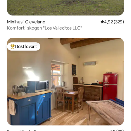
Minihus i Cleveland
4,92 av 5 i ge
4,92 (329)
Komfort i skogen "Los Vallecitos LLC"
Gästfavorit
Populär gästfavorit