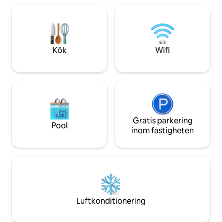
verkligen en minn
bad. Boendet är barnvänligt och centralt
är modern och välu
beläget med integritet som du kommer
utrustat kök, tvät
att uppskatta. Casa El Guiqueno
internet!
erbjuder den norra NM-upplevelse du
letar efter till ett pris som inte spränger
Kök
Wifi
budgeten.
Gratis parkering
Pool
inom fastigheten
Luftkonditionering