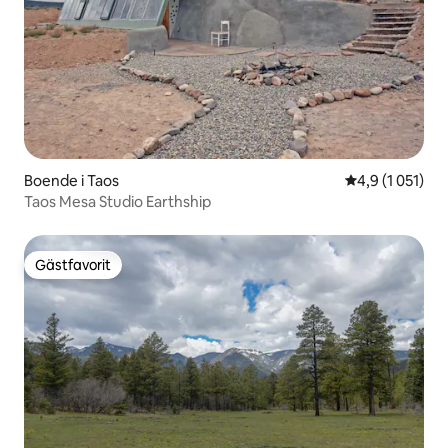
Boende i Taos
4,9 av 5 i gen
4,9 (1 051)
Taos Mesa Studio Earthship
Gästfavorit
Gästfavorit