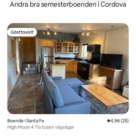
Andra bra semesterboenden i Cordova
Gästfavorit
Gästfavorit
Boende i Santa Fe
4,96 av 5 i g
4,96 (25)
High Moon 4 Tio tusen vågvägar