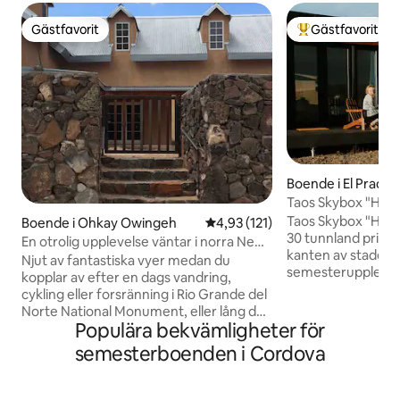
Gästfavorit
Gästfavorit
Gästfavorit
Populär gästfavor
Boende i El Prado
Taos Skybox "Hori
Taos Skybox "Horiz
Boende i Ohkay Owingeh
4,93 av 5 i genomsnittligt bet
4,93 (121)
30 tunnland privat
En otrolig upplevelse väntar i norra New
kanten av staden o
Mexico
Njut av fantastiska vyer medan du
semesterupplevels
kopplar av efter en dags vandring,
att dra nytta av 
cykling eller forsränning i Rio Grande del
oändliga utsikten 
Norte National Monument, eller lång dag
ökenlandskapet. B
Populära bekvämligheter för
skidåkning. Du kommer att älska den
havet, finns det go
minnesvärda upplevelsen från detta
semesterboenden i Cordova
eftersom din reträt
eleganta adobehem. Förbered den salta
Pueblo Native land
middagen med amigos i gourmetköket
minuter från Taos 
eller njut av en bok under ett lugnande