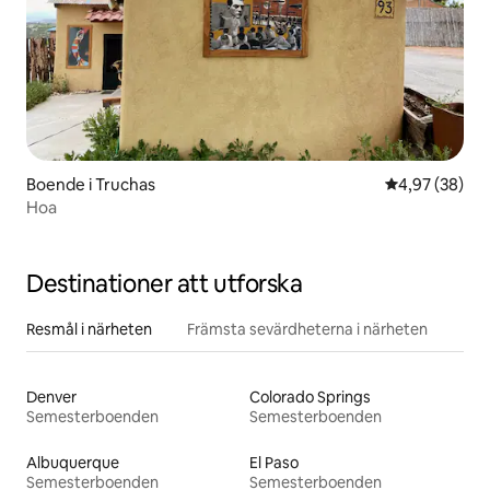
Boende i Truchas
4,97 av 5 i g
4,97 (38)
Hoa
Destinationer att utforska
Resmål i närheten
Främsta sevärdheterna i närheten
Denver
Colorado Springs
Semesterboenden
Semesterboenden
Albuquerque
El Paso
Semesterboenden
Semesterboenden