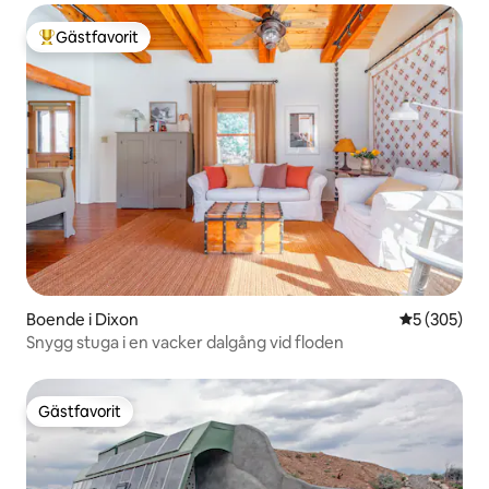
Gästfavorit
Populär gästfavorit
Boende i Dixon
5 av 5 i ge
5 (305)
Snygg stuga i en vacker dalgång vid floden
Gästfavorit
Gästfavorit