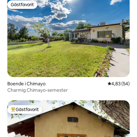
Gästfavorit
Gästfavorit
Boende i Chimayo
4,83 av 5 i g
4,83 (54)
Charmig Chimayo-semester
Gästfavorit
Populär gästfavorit