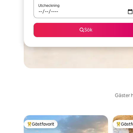
Utcheckning
Sök
Gäster h
Gästfavorit
Gästf
Populär gästfavorit
Populär 