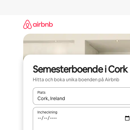
Hoppa
till
innehåll
Semesterboende i Cork
Hitta och boka unika boenden på Airbnb
Plats
När resultaten är tillgängliga kan du navigera me
Incheckning