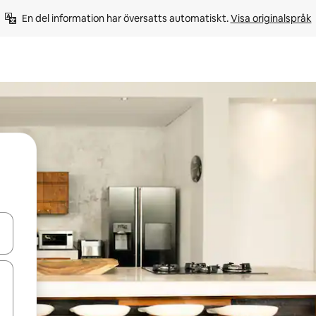
En del information har översatts automatiskt. 
Visa originalspråk
d upp- och nedåtpilarna eller utforska genom att trycka eller svepa.