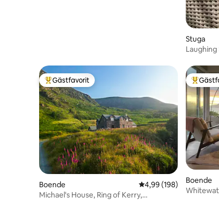
Stuga
Laughing 
Gästfavorit
Gästf
Populär gästfavorit
Populär 
Boende
Boende
4,99 av 5 i genomsnitt
4,99 (198)
Whitewat
Michael's House, Ring of Kerry,
Havsutsikt