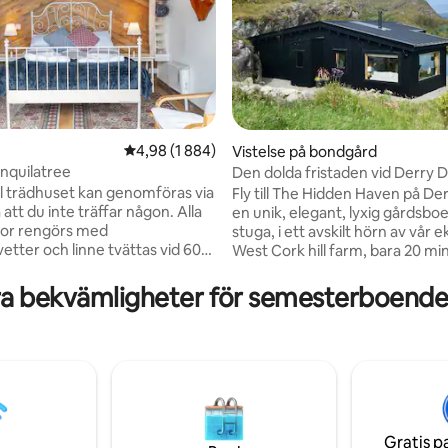
4,98 av 5 i genomsnittligt betyg, 1 884 omdöm
4,98 (1 884)
Vistelse på bondgård
nquilatree
Den dolda fristaden vid Derry D
ligt betyg, 118 omdömen
romantisk reträtt
ill trädhuset kan genomföras via
Fly till The Hidden Haven på Der
 att du inte träffar någon. Alla
en unik, elegant, lyxig gårdsb
tor rengörs med
stuga, i ett avskilt hörn av vår 
etter och linne tvättas vid 60
West Cork hill farm, bara 20 mi
Bantry och Glengarriff. Vi utf
 6 meter från marken. Den
denna boutique, eco retreat för
a bekvämligheter för semesterboende
derut med utsikt över staden.
välkomna gäster att njuta av
igger i vår trädgård men
panoramautsikt över bergen, de
v träd som ger avskildhet. Den
landskapet, en bubbelpool vid s
 ett sovrum med ett däck på
ro och våra ekologiska produkt
åningen och ett badrum på
Hidden Haven erbjuder en rom
anför. Cork centrum ligger 5
vistelse på en gård med utrym
romenad bort. Tillgång till
återförenas, varva ner och vil
er via en BRANT KULLE.
av naturens tysta rytm.
Gratis p