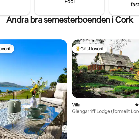
Pool
fas
Andra bra semesterboenden i Cork
avorit
Gästfavorit
gästfavorit
Populär gästfavorit
ligt betyg, 372 omdömen
Villa
4
Glengarriff Lodge (formellt Lor
Cottage)