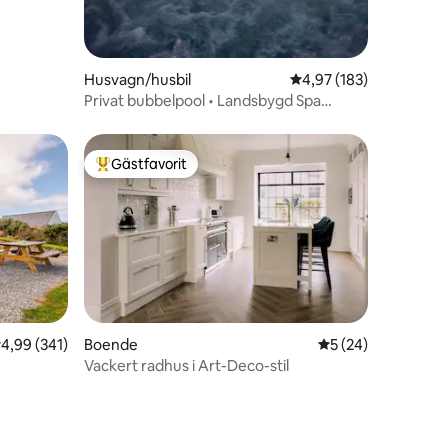
en
Husvagn/husbil
4,97 av 5 i genomsnitt
4,97 (183)
Privat bubbelpool • Landsbygd Spa
Glamping Stuga
Gästfavorit
Populär gästfavorit
,99 av 5 i genomsnittligt betyg, 341 omdömen
4,99 (341)
Boende
5 av 5 i genomsnit
5 (24)
Vackert radhus i Art-Deco-stil
en