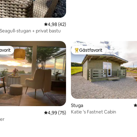
4,98 av 5 i genomsnittligt betyg, 42 omdöm
4,98 (42)
Seagull-stugan + privat bastu
avorit
Gästfavorit
gästfavorit
Populär gästfavorit
Stuga
4
Katie 's Fastnet Cabin
4,99 av 5 i genomsnittligt betyg, 75 omdöm
4,99 (75)
ligt betyg, 198 omdömen
er