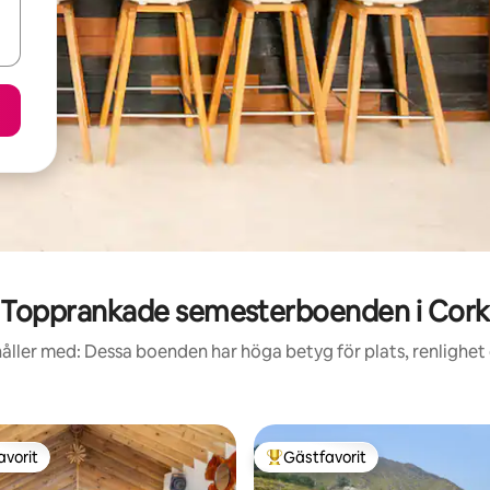
Topprankade semesterboenden i Cork
åller med: Dessa boenden har höga betyg för plats, renlighet
avorit
Gästfavorit
gästfavorit
Populär gästfavorit