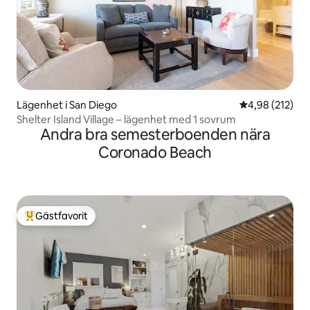
Lägenhet i San Diego
4,98 av 5 i ge
4,98 (212)
Shelter Island Village – lägenhet med 1 sovrum
Andra bra semesterboenden nära
Coronado Beach
Gästfavorit
Populär gästfavorit