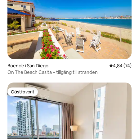
Boende i San Diego
4,84 av 5 i g
4,84 (74)
On The Beach Casita – tillgång till stranden
Gästfavorit
Gästfavorit