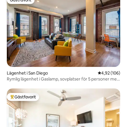
Gästfavorit
Lägenhet i San Diego
4,92 av 5 i ge
4,92 (106)
Rymlig lägenhet i Gaslamp, sovplatser för 5 personer med
parkering
Gästfavorit
Populär gästfavorit