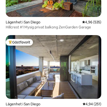
Lägenhet i San Diego
4,96 av 5 i ge
4,96 (535)
Hillcrest #1 Mysig privat balkong ZenGarden Garage
Gästfavorit
Populär gästfavorit
Lägenhet i San Diego
4,94 av 5 i ge
4,94 (251)