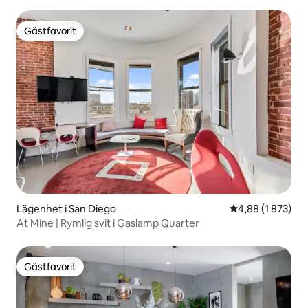
Gästfavorit
Gästfavorit
Lägenhet i San Diego
4,88 av 5 i geno
4,88 (1 873)
At Mine | Rymlig svit i Gaslamp Quarter
Gästfavorit
Gästfavorit