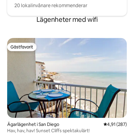
20 lokalinvånare rekommenderar
Lägenheter med wifi
Gästfavorit
Gästfavorit
Ägarlägenhet i San Diego
4,91 av 5 i ge
4,91 (287)
Hav, hav, hav! Sunset Cliffs spektakulärt!