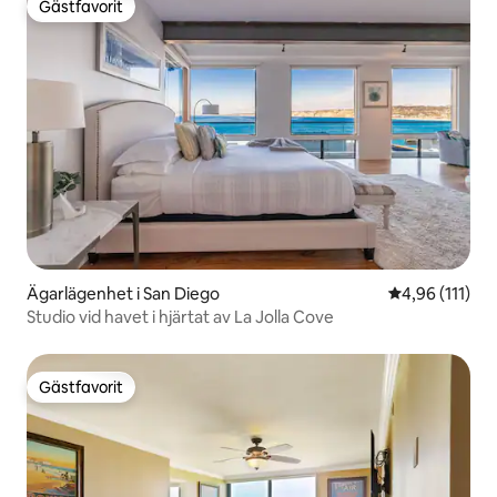
Gästfavorit
Gästfavorit
Ägarlägenhet i San Diego
4,96 av 5 i g
4,96 (111)
Studio vid havet i hjärtat av La Jolla Cove
Gästfavorit
Gästfavorit