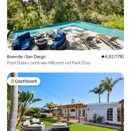
Boende i San Diego
4,92 av 5 i ge
4,92 (178)
Pool Oasis i centrala Hillcrest vid Park/Zoo
Gästfavorit
Populär gästfavorit