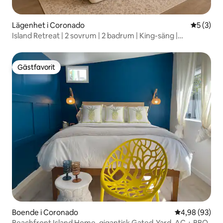
Lägenhet i Coronado
5 av 5 i 
5 (3)
Island Retreat | 2 sovrum | 2 badrum | King-säng |
Parkering
Gästfavorit
Gästfavorit
Boende i Coronado
4,98 av 5 i g
4,98 (93)
Beachfront Island Home, gigantisk Gated-Yard, AC + BBQ