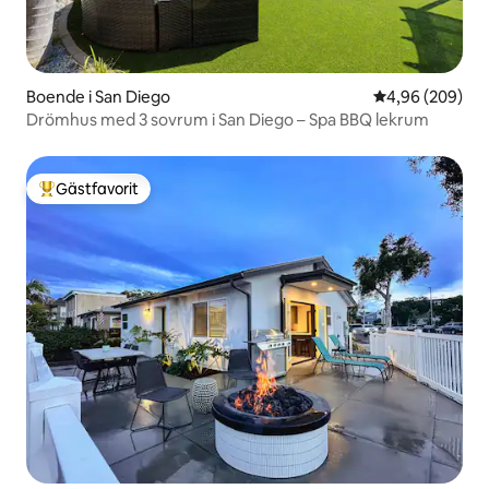
Boende i San Diego
4,96 av 5 i ge
4,96 (209)
Drömhus med 3 sovrum i San Diego – Spa BBQ lekrum
Gästfavorit
Populär gästfavorit