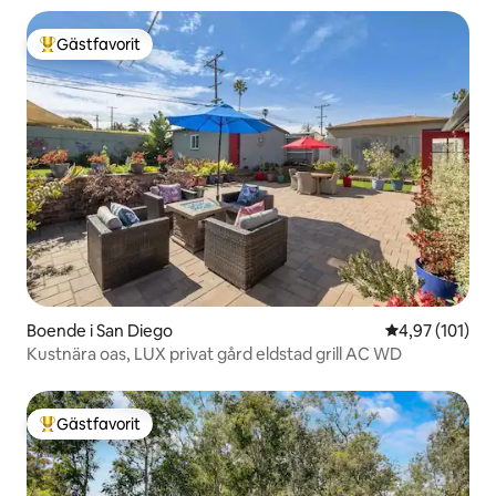
Gästfavorit
Populär gästfavorit
Boende i San Diego
4,97 av 5 i ge
4,97 (101)
Kustnära oas, LUX privat gård eldstad grill AC WD
Gästfavorit
Populär gästfavorit