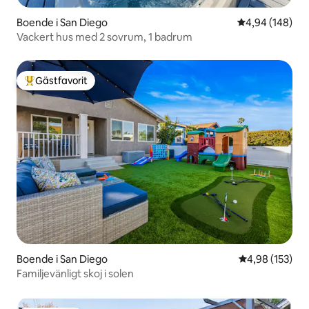
Boende i San Diego
4,94 av 5 i ge
4,94 (148)
Vackert hus med 2 sovrum, 1 badrum
Gästfavorit
Populär gästfavorit
Boende i San Diego
4,98 av 5 i ge
4,98 (153)
Familjevänligt skoj i solen