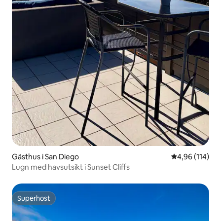
Gästhus i San Diego
4,96 av 5 i ge
4,96 (114)
Lugn med havsutsikt i Sunset Cliffs
Superhost
Superhost