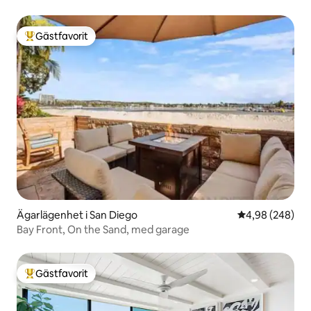
Gästfavorit
Populär gästfavorit
Ägarlägenhet i San Diego
4,98 av 5 i ge
4,98 (248)
Bay Front, On the Sand, med garage
Gästfavorit
Populär gästfavorit