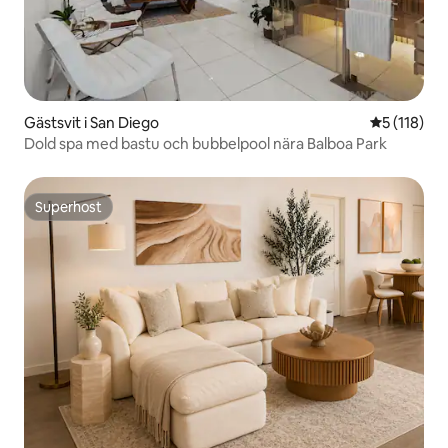
Gästsvit i San Diego
5 av 5 i ge
5 (118)
Dold spa med bastu och bubbelpool nära Balboa Park
Superhost
Superhost