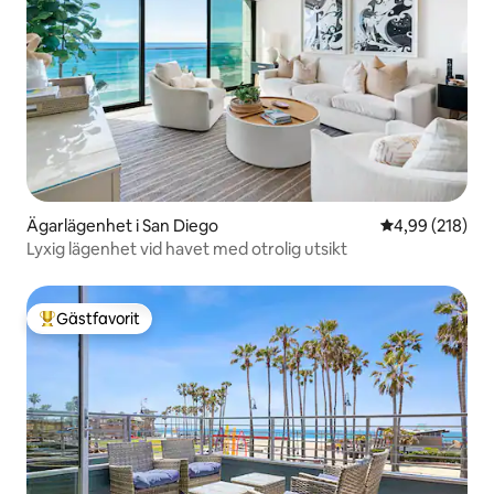
Ägarlägenhet i San Diego
4,99 av 5 i ge
4,99 (218)
Lyxig lägenhet vid havet med otrolig utsikt
Gästfavorit
Populär gästfavorit