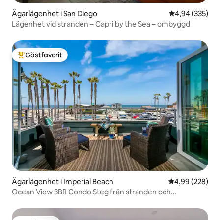
Ägarlägenhet i San Diego
4,94 av 5 i ge
4,94 (335)
Lägenhet vid stranden – Capri by the Sea – ombyggd
Gästfavorit
Populär gästfavorit
Ägarlägenhet i Imperial Beach
4,99 av 5 i ge
4,99 (228)
Ocean View 3BR Condo Steg från stranden och
solnedgången