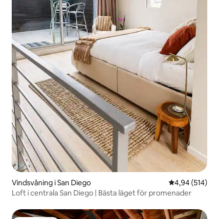
Vindsvåning i San Diego
4,94 av 5 i ge
4,94 (514)
Loft i centrala San Diego | Bästa läget för promenader