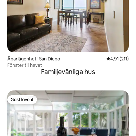
Ägarlägenhet i San Diego
4,91 av 5 i g
4,91 (211)
Fönster till havet
Familjevänliga hus
Gästfavorit
Gästfavorit