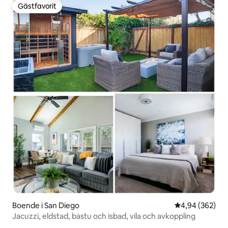
Gästfavorit
Gästfavorit
Boende i San Diego
4,94 av 5 i ge
4,94 (362)
Jacuzzi, eldstad, bastu och isbad, vila och avkoppling