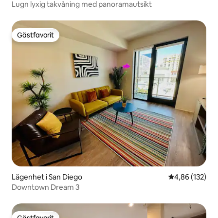
Lugn lyxig takvåning med panoramautsikt
Gästfavorit
Gästfavorit
Lägenhet i San Diego
4,86 av 5 i ge
4,86 (132)
Downtown Dream 3
Gästfavorit