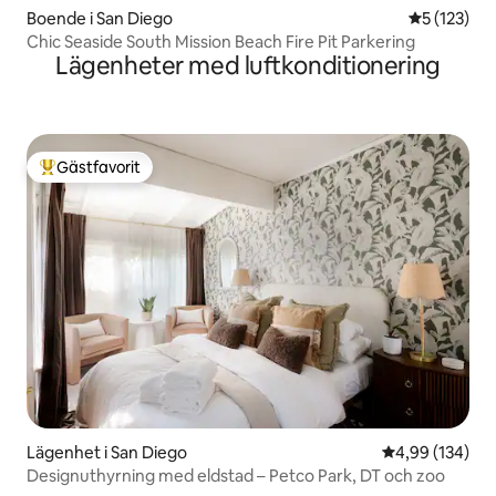
Boende i San Diego
5 av 5 i ge
5 (123)
Chic Seaside South Mission Beach Fire Pit Parkering
Lägenheter med luftkonditionering
Gästfavorit
Populär gästfavorit
Lägenhet i San Diego
4,99 av 5 i ge
4,99 (134)
Designuthyrning med eldstad – Petco Park, DT och zoo