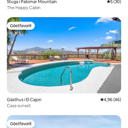
Stuga i Palomar Mountain
5 av 5 i g
5 (30)
The Happy Cabin
Gästfavorit
Gästfavorit
Gästhus i El Cajon
4,96 av 5 i g
4,96 (46)
Casa sunset
Gästfavorit
Gästfavorit