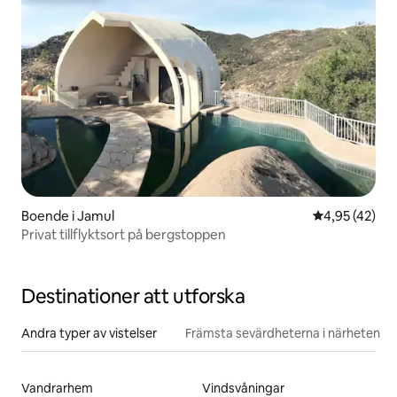
Boende i Jamul
4,95 av 5 i g
4,95 (42)
Privat tillflyktsort på bergstoppen
Destinationer att utforska
Andra typer av vistelser
Främsta sevärdheterna i närheten
Vandrarhem
Vindsvåningar