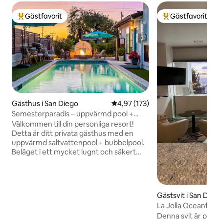
Gästfavorit
Gästfavorit
Populär gästfavorit
Populär gästfavor
Gästhus i San Diego
4,97 av 5 i genomsnittligt bet
4,97 (173)
Semesterparadis – uppvärmd pool +
bubbelpool + eldstad + elfordon
Välkommen till din personliga resort!
Detta är ditt privata gästhus med en
uppvärmd saltvattenpool + bubbelpool.
Beläget i ett mycket lugnt och säkert
område i vackra San Diego. Kör 15
minuter till stranden, centrum, La Jolla,
djurparken, stadion, Sea World,
kongresscentret med mera. Vandra intill
Gästsvit i San Die
vid Cowell Mountain eller Lake Murray.
La Jolla Oceanfron
Smart-TV, wifi, luftkonditionering med
Denna svit är per
två zoner, fullt utrustat kök, kombinerad