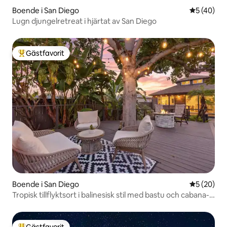
Boende i San Diego
5 av 5 i g
5 (40)
Lugn djungelretreat i hjärtat av San Diego
Gästfavorit
Populär gästfavorit
Boende i San Diego
5 av 5 i g
5 (20)
Tropisk tillflyktsort i balinesisk stil med bastu och cabana-
bar
Gästfavorit