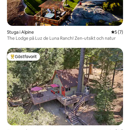
Stuga i Alpine
5 av 5 i 
5 (7)
The Lodge på Luz de Luna Ranch! Zen-utsikt och natur
Gästfavorit
Populär gästfavorit