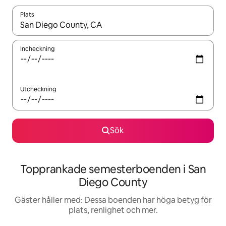
Plats
När resultaten är tillgängliga kan du navigera med upp- och ned
Incheckning
Utcheckning
Sök
Topprankade semesterboenden i San
Diego County
Gäster håller med: Dessa boenden har höga betyg för
plats, renlighet och mer.