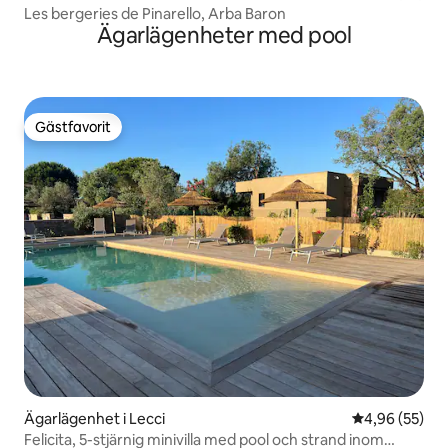
-Sud
Les bergeries de Pinarello, Arba Baron
Ägarlägenheter med pool
Gästfavorit
Gästfavorit
Ägarlägenhet i Lecci
4,96 av 5 i g
4,96 (55)
Felicita, 5-stjärnig minivilla med pool och strand inom