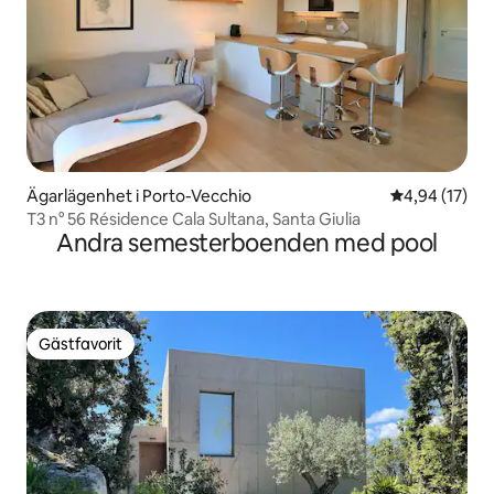
Ägarlägenhet i Porto-Vecchio
4,94 av 5 i g
4,94 (17)
T3 n° 56 Résidence Cala Sultana, Santa Giulia
Andra semesterboenden med pool
Gästfavorit
Gästfavorit