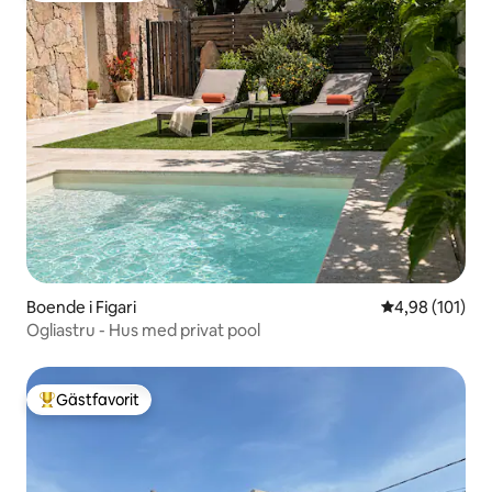
Boende i Figari
4,98 av 5 i ge
4,98 (101)
Ogliastru - Hus med privat pool
Gästfavorit
Populär gästfavorit