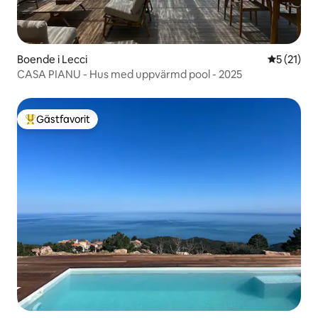
Boende i Lecci
5 av 5 i g
5 (21)
CASA PIANU - Hus med uppvärmd pool - 2025
Gästfavorit
Populär gästfavorit