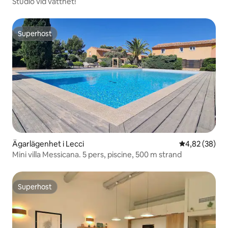
Studio vid vattnet!
Superhost
Superhost
Ägarlägenhet i Lecci
4,82 av 5 i g
4,82 (38)
Mini villa Messicana. 5 pers, piscine, 500 m strand
Superhost
Superhost