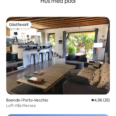
Hus med pool
Gästfavorit
Gästfavorit
Boende i Porto-Vecchio
4,96 av 5 i g
4,96 (25)
Loft Villa Mersea