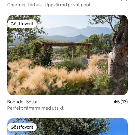
Charmigt fårhus · Uppvärmd privat pool
Gästfavorit
Gästfavorit
Boende i Sotta
5 av 5 i g
5 (13)
Perfekt fårfarm med utsikt
Gästfavorit
Gästfavorit