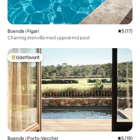
Boende i Figari
5 av 5 i g
5 (17)
Charmig stenvilla med uppvärmd pool
Gästfavorit
Populär gästfavorit
Boende i Porto-Vecchio
5 av 5 i g
5 (19)