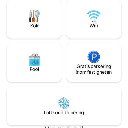
minuter från stränderna - 10 minuter
mellan dess 2 terr
från Porto-Vecchio Perfekt för en
saltvatten infinit
familjesemester, en vistelse med vänner
du att njuta av att
eller en Specialtillfälle på Korsika.
och en aperitif på
Kök
Wifi
Gratis parkering
Pool
inom fastigheten
Luftkonditionering