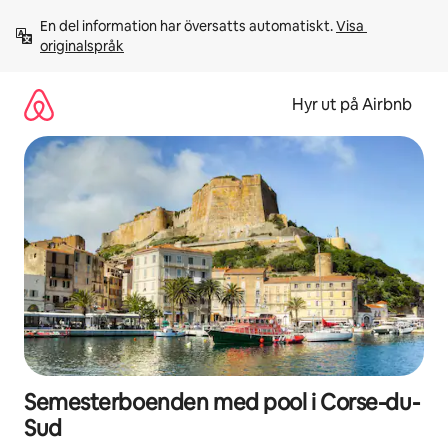
Hoppa
En del information har översatts automatiskt. 
Visa 
till
originalspråk
innehåll
Hyr ut på Airbnb
Semesterboenden med pool i Corse-du-
Sud