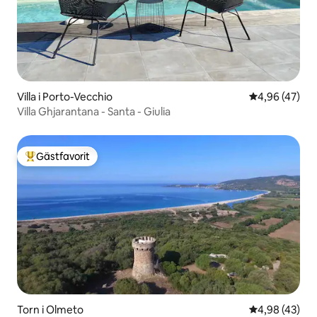
Villa i Porto-Vecchio
4,96 av 5 i g
4,96 (47)
Villa Ghjarantana - Santa - Giulia
Gästfavorit
Populär gästfavorit
Torn i Olmeto
4,98 av 5 i g
4,98 (43)