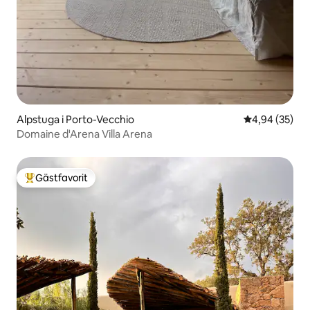
Alpstuga i Porto-Vecchio
4,94 av 5 i g
4,94 (35)
Domaine d'Arena Villa Arena
Gästfavorit
Populär gästfavorit