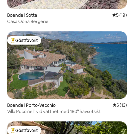
Boende i Sotta
5 av 5 i g
5 (19)
Casa Oona Bergerie
Gästfavorit
Populär gästfavorit
Boende i Porto-Vecchio
5 av 5 i g
5 (13)
Villa Puccinelli vid vattnet med 180° havsutsikt
Gästfavorit
Populär gästfavorit