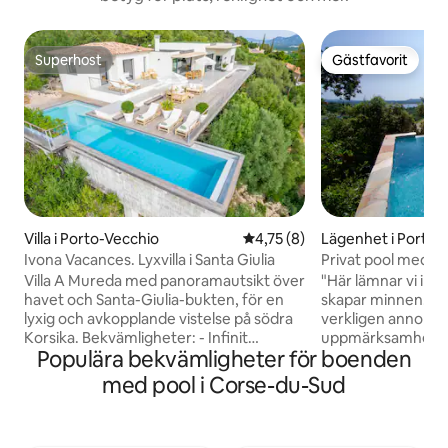
Superhost
Gästfavorit
Superhost
Gästfavorit
Villa i Porto-Vecchio
4,75 av 5 i genomsnittligt b
4,75 (8)
Lägenhet i Porto-
Ivona Vacances. Lyxvilla i Santa Giulia
Privat pool med o
och överflöde
Villa A Mureda med panoramautsikt över
"Här lämnar vi inte
havet och Santa-Giulia-bukten, för en
skapar minnen." Det som gör din vistelse
lyxig och avkopplande vistelse på södra
verkligen annorlu
Korsika. Bekvämligheter: - Infinit
uppmärksamhet so
Populära bekvämligheter för boenden
uppvärmd pool - 5 sovrum med eget
komfort tillsamma
badrum och terrass - Stort utrustat kök -
diskret service. Inom Villa Kallinera
med pool i Corse-du-Sud
Mysigt vardagsrum med öppen spis -
erbjuder denna tr
Jacuzzi - Petanque-bana - XXL-uteplats
en naturlig miljö 
med utsikt över bukten Bra ställe: - 10
havsutsikt. Utan a