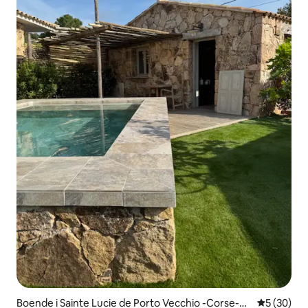
Boende i Sainte Lucie de Porto Vecchio -Corse-du
5 av 5 i g
5 (30)