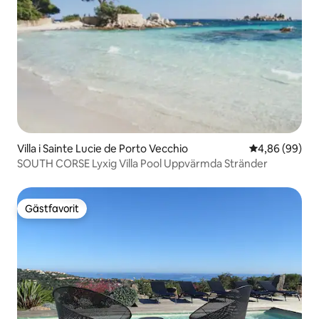
Villa i Sainte Lucie de Porto Vecchio
4,86 av 5 i g
4,86 (99)
SOUTH CORSE Lyxig Villa Pool Uppvärmda Stränder
Gästfavorit
Gästfavorit