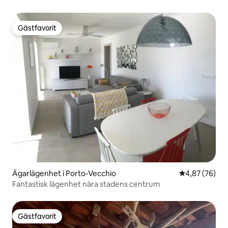
gångavstånd
Gästfavorit
Gästfavorit
Ägarlägenhet i Porto-Vecchio
4,87 av 5 i g
4,87 (76)
Fantastisk lägenhet nära stadens centrum
Gästfavorit
Gästfavorit