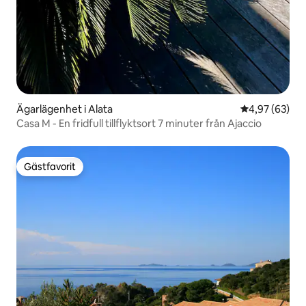
Ägarlägenhet i Alata
4,97 av 5 i g
4,97 (63)
Casa M - En fridfull tillflyktsort 7 minuter från Ajaccio
Gästfavorit
Gästfavorit