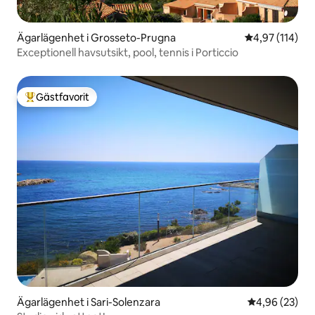
Ägarlägenhet i Grosseto-Prugna
4,97 av 5 i ge
4,97 (114)
Exceptionell havsutsikt, pool, tennis i Porticcio
Gästfavorit
Populär gästfavorit
Ägarlägenhet i Sari-Solenzara
4,96 av 5 i g
4,96 (23)