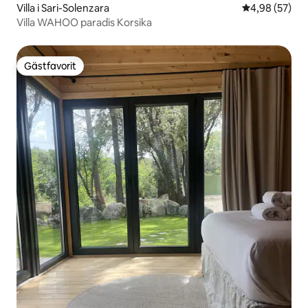
Villa i Sari-Solenzara
4,98 av 5 i g
4,98 (57)
Villa WAHOO paradis Korsika
Gästfavorit
Gästfavorit