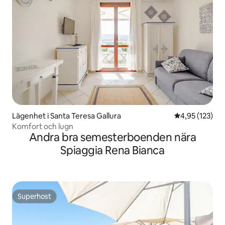
Lägenhet i Santa Teresa Gallura
4,95 av 5 i ge
4,95 (123)
Komfort och lugn
Andra bra semesterboenden nära
Spiaggia Rena Bianca
Superhost
Superhost