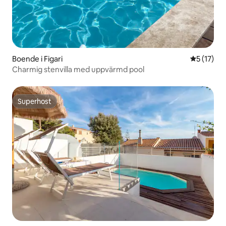
Boende i Figari
5 av 5 i g
5 (17)
Charmig stenvilla med uppvärmd pool
Superhost
Superhost