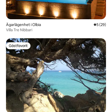
Ägarlägenhet i Olbia
5 av 5 i g
5 (29)
Villa Tre Nibbari
Gästfavorit
Gästfavorit