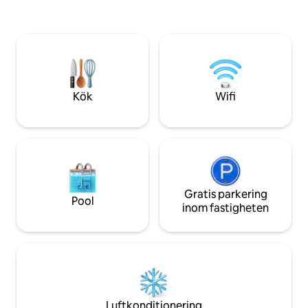
sofa bed, 75" TV,
tusenåriga olivträdet S'OZASTRU DE
loungers, fenced 
SANTU BALTOLU. Du kan vandra på
It is built for two 
Limbara-massivet på 1 360 meters höjd.
couples travelling
10 km bort ligger Calangianus med sitt
berömda korkmuseum och jättarnas
gravar i Pascaredda.
Kök
Wifi
Gratis parkering
Pool
inom fastigheten
Luftkonditionering