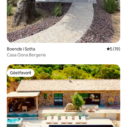
Boende i Sotta
5 av 5 i g
5 (19)
Casa Oona Bergerie
Gästfavorit
Gästfavorit