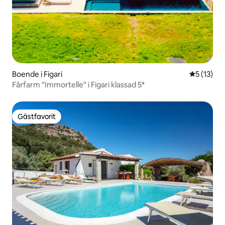
Boende i Figari
5 av 5 i g
5 (13)
Fårfarm "Immortelle" i Figari klassad 5*
Gästfavorit
Gästfavorit