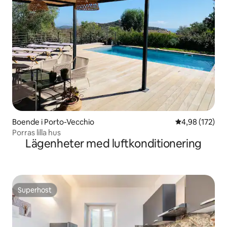
Boende i Porto-Vecchio
4,98 av 5 i ge
4,98 (172)
Porras lilla hus
Lägenheter med luftkonditionering
Superhost
Superhost