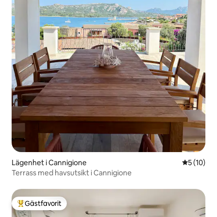
Lägenhet i Cannigione
5 av 5 i g
5 (10)
Terrass med havsutsikt i Cannigione
Gästfavorit
Populär gästfavorit