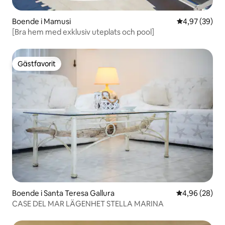
Boende i Mamusi
4,97 av 5 i g
4,97 (39)
[Bra hem med exklusiv uteplats och pool]
Gästfavorit
Gästfavorit
Boende i Santa Teresa Gallura
4,96 av 5 i g
4,96 (28)
CASE DEL MAR LÄGENHET STELLA MARINA