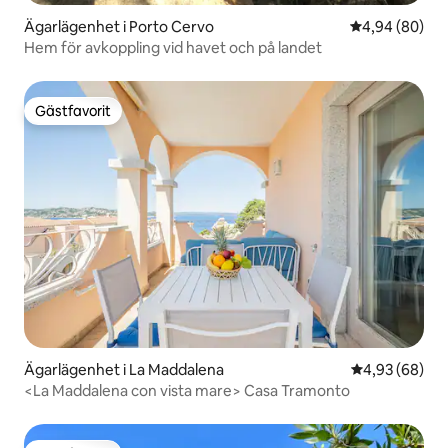
Ägarlägenhet i Porto Cervo
4,94 av 5 i g
4,94 (80)
Hem för avkoppling vid havet och på landet
Gästfavorit
Gästfavorit
Ägarlägenhet i La Maddalena
4,93 av 5 i g
4,93 (68)
<La Maddalena con vista mare> Casa Tramonto