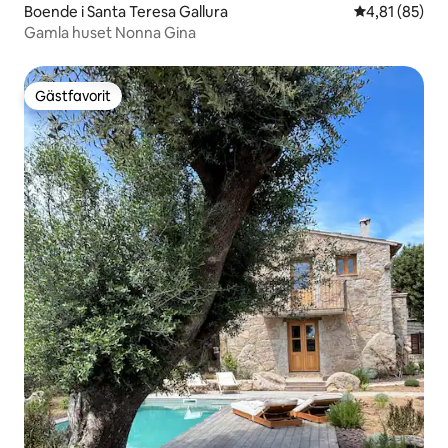
Boende i Santa Teresa Gallura
4,81 av 5 i g
4,81 (85)
Gamla huset Nonna Gina
Gästfavorit
Gästfavorit