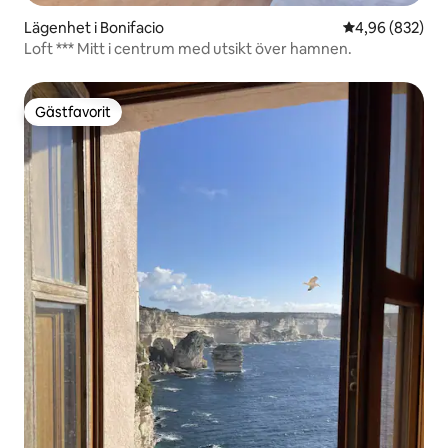
Lägenhet i Bonifacio
4,96 av 5 i ge
4,96 (832)
Loft *** Mitt i centrum med utsikt över hamnen.
Gästfavorit
Gästfavorit