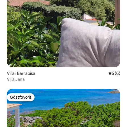
Villa i Barrabisa
5 av 5 i 
5 (6)
Villa Jana
Gästfavorit
Gästfavorit