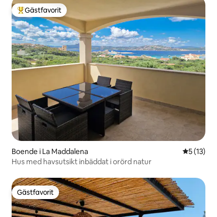
Gästfavorit
Populär gästfavorit
Boende i La Maddalena
5 av 5 i g
5 (13)
Hus med havsutsikt inbäddat i orörd natur
Gästfavorit
Gästfavorit