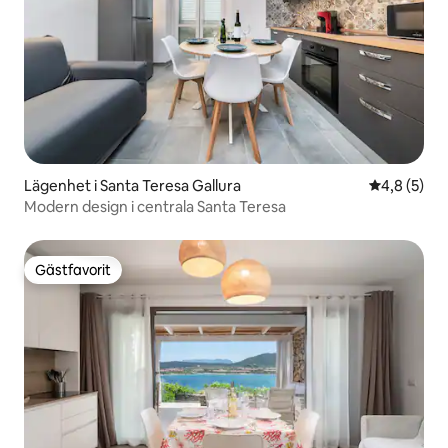
Lägenhet i Santa Teresa Gallura
4,8 av 5 i 
4,8 (5)
Modern design i centrala Santa Teresa
Gästfavorit
Gästfavorit