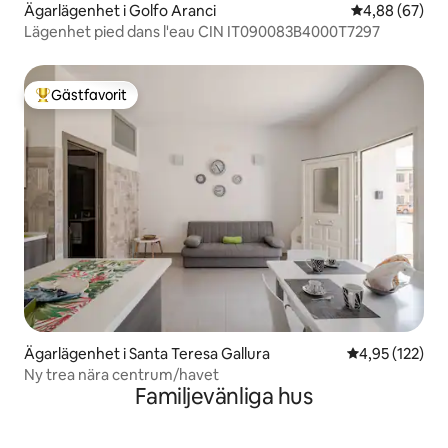
Ägarlägenhet i Golfo Aranci
4,88 av 5 i g
4,88 (67)
Lägenhet pied dans l'eau CIN IT090083B4000T7297
Gästfavorit
Populär gästfavorit
Ägarlägenhet i Santa Teresa Gallura
4,95 av 5 i ge
4,95 (122)
Ny trea nära centrum/havet
Familjevänliga hus