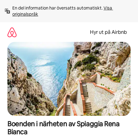
Hoppa
En del information har översatts automatiskt. 
Visa 
till
originalspråk
innehåll
Hyr ut på Airbnb
Boenden i närheten av Spiaggia Rena
Bianca