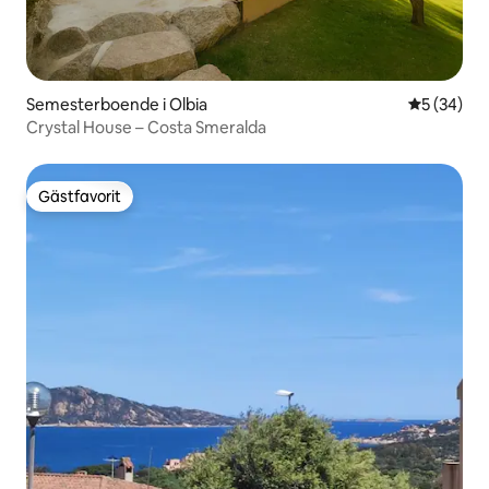
Semesterboende i Olbia
5 av 5 i g
5 (34)
Crystal House – Costa Smeralda
Gästfavorit
Gästfavorit