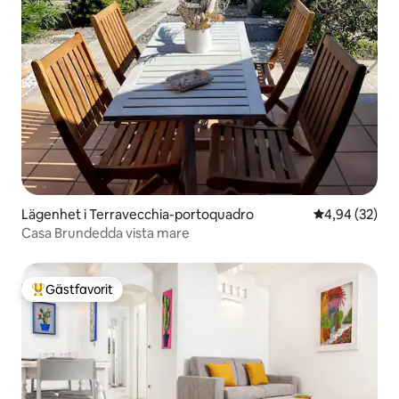
Lägenhet i Terravecchia-portoquadro
4,94 av 5 i g
4,94 (32)
Casa Brundedda vista mare
Gästfavorit
Populär gästfavorit