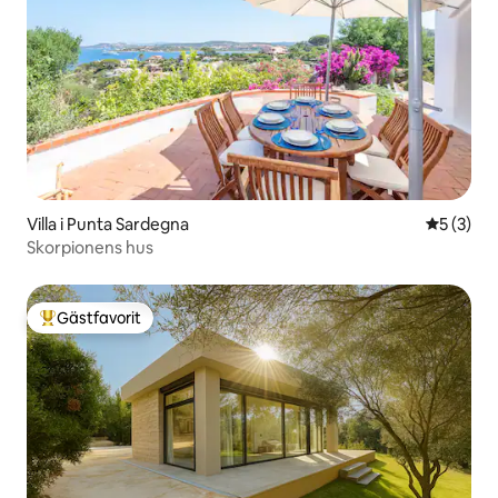
Villa i Punta Sardegna
5 av 5 i 
5 (3)
Skorpionens hus
Gästfavorit
Populär gästfavorit