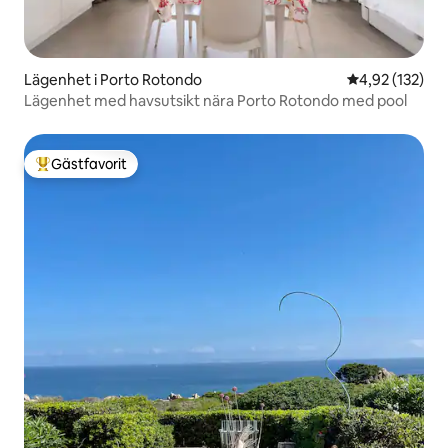
Lägenhet i Porto Rotondo
4,92 av 5 i ge
4,92 (132)
Lägenhet med havsutsikt nära Porto Rotondo med pool
Gästfavorit
Populär gästfavorit