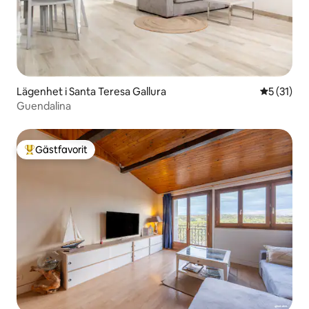
Lägenhet i Santa Teresa Gallura
5 av 5 i g
5 (31)
Guendalina
Gästfavorit
Populär gästfavorit