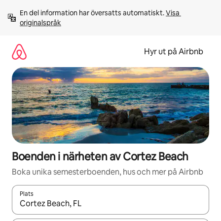
Hoppa
En del information har översatts automatiskt. 
Visa 
till
originalspråk
innehåll
Hyr ut på Airbnb
Boenden i närheten av Cortez Beach
Boka unika semesterboenden, hus och mer på Airbnb
Plats
När resultaten är tillgängliga kan du navigera med upp- och ned