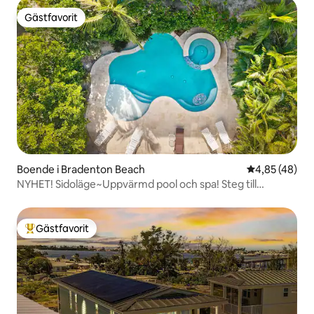
Gästfavorit
Gästfavorit
Boende i Bradenton Beach
4,85 av 5 i g
4,85 (48)
NYHET! Sidoläge~Uppvärmd pool och spa! Steg till
stranden!
Gästfavorit
Populär gästfavorit