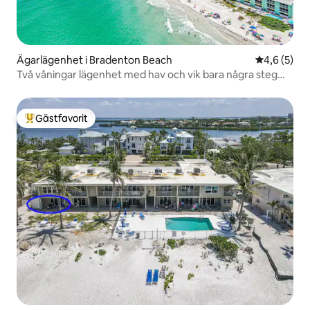
Ägarlägenhet i Bradenton Beach
4,6 av 5 i 
4,6 (5)
Två våningar lägenhet med hav och vik bara några steg
bort
Gästfavorit
Populär gästfavorit