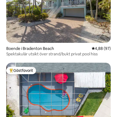
Boende i Bradenton Beach
4,88 av 5 i g
4,88 (97)
Spektakulär utsikt över strand/bukt privat pool hiss
Gästfavorit
Populär gästfavorit