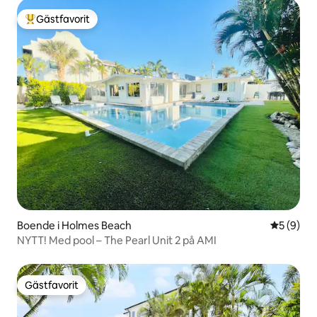
Gästfavorit
Populär gästfavorit
Boende i Holmes Beach
5 av 5 i 
5 (9)
NYTT! Med pool – The Pearl Unit 2 på AMI
Gästfavorit
Gästfavorit