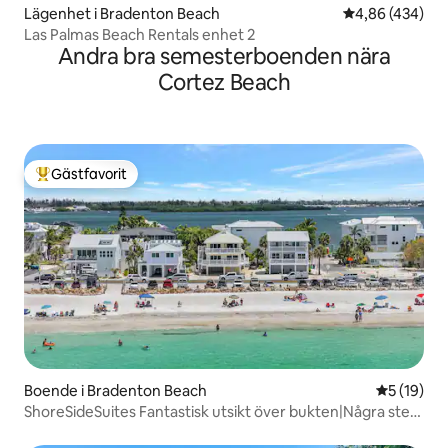
Lägenhet i Bradenton Beach
4,86 av 5 i ge
4,86 (434)
Las Palmas Beach Rentals enhet 2
Andra bra semesterboenden nära
Cortez Beach
Gästfavorit
Populär gästfavorit
Boende i Bradenton Beach
5 av 5 i g
5 (19)
ShoreSideSuites Fantastisk utsikt över bukten|Några steg
till stranden