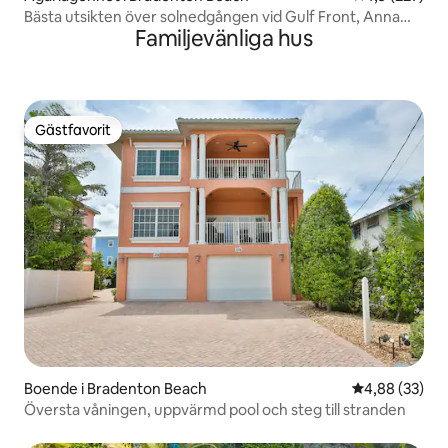
Bästa utsikten över solnedgången vid Gulf Front, Anna
Familjevänliga hus
Maria Island
Gästfavorit
Gästfavorit
Boende i Bradenton Beach
4,88 av 5 i g
4,88 (33)
Översta våningen, uppvärmd pool och steg till stranden