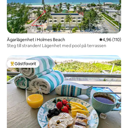
Ägarlägenhet i Holmes Beach
4,96 av 5 i ge
4,96 (110)
Steg till stranden! Lägenhet med pool på terrassen
Gästfavorit
Populär gästfavorit