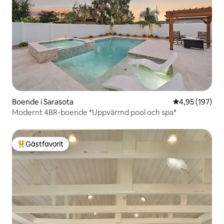
Boende i Sarasota
4,95 av 5 i ge
4,95 (197)
Modernt 4BR-boende *Uppvärmd pool och spa*
Gästfavorit
Populär gästfavorit