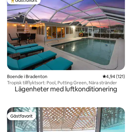
Gästfavorit
Populär gästfavorit
Boende i Bradenton
4,94 av 5 i ge
4,94 (121)
Tropisk tillflyktsort: Pool, Putting Green, Nära stränder
Lägenheter med luftkonditionering
Gästfavorit
Gästfavorit