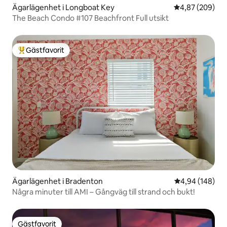
Ägarlägenhet i Longboat Key
4,87 av 5 i ge
4,87 (209)
The Beach Condo #107 Beachfront Full utsikt
Gästfavorit
Populär gästfavorit
Ägarlägenhet i Bradenton
4,94 av 5 i ge
4,94 (148)
Några minuter till AMI – Gångväg till strand och bukt!
Gästfavorit