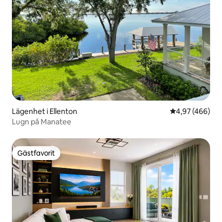
Lägenhet i Ellenton
4,97 av 5 i ge
4,97 (466)
Lugn på Manatee
Gästfavorit
Gästfavorit