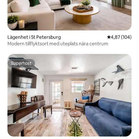
Lägenhet i St Petersburg
4,87 av 5 i ge
4,87 (104)
Modern tillflyktsort med uteplats nära centrum
Superhost
Superhost