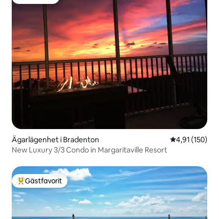
Gästfavorit
Ägarlägenhet i Bradenton
4,91 av 5 i ge
4,91 (150)
New Luxury 3/3 Condo in Margaritaville Resort
Gästfavorit
Populär gästfavorit