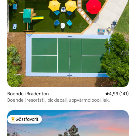
Boende i Bradenton
4,99 av 5 i ge
4,99 (141)
Boende i resortstil, pickleball, uppvärmd pool, lek.
Gästfavorit
Populär gästfavorit