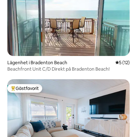
Lägenhet i Bradenton Beach
5 av 5 i g
5 (12)
Beachfront Unit C/D Direkt på Bradenton Beach!
Gästfavorit
Populär gästfavorit