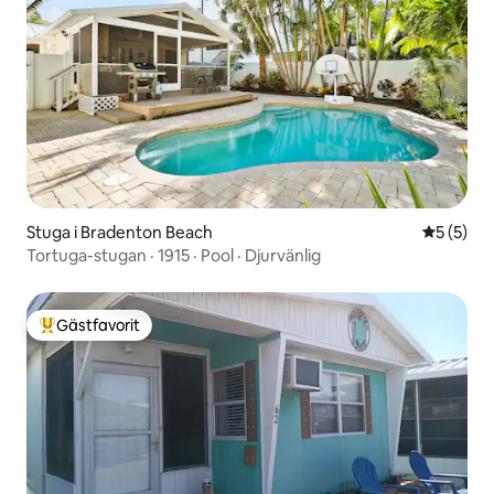
Stuga i Bradenton Beach
5 av 5 i 
5 (5)
Tortuga-stugan · 1915 · Pool · Djurvänlig
Gästfavorit
Populär gästfavorit