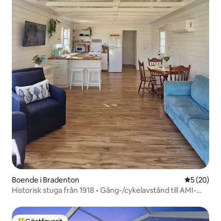
Boende i Bradenton
5 av 5 i g
5 (20)
Historisk stuga från 1918 • Gång-/cykelavstånd till AMI-
stränderna