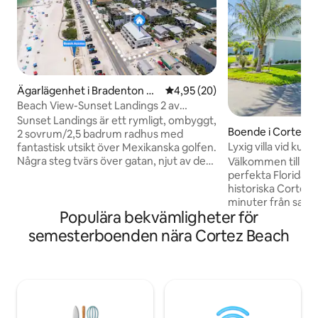
Ägarlägenhet i Bradenton Be
4,95 av 5 i genomsnittligt bet
4,95 (20)
ach
Beach View-Sunset Landings 2 av
SeaBreeze Vacation
Sunset Landings är ett rymligt, ombyggt,
Boende i Cortez
2 sovrum/2,5 badrum radhus med
Lyxig villa vid kus
fantastisk utsikt över Mexikanska golfen.
Några steg tvärs över gatan, njut av de
Välkommen till Coas
vita sandstränderna och många
perfekta Florida-u
fiskebryggor och många fiskebryggor.
historiska Cortez 
Det finns ingen byggnad för att hindra
minuter från sand
Populära bekvämligheter för
din utsikt över stranden! Rymmer upp till
Maria Island. Denn
6 personer med 2,5 badrum och har 3
höga kustnära till
semesterboenden nära Cortez Beach
balkonger. Vi vet att när du väl har
modern komfort 
tillbringat tid här kommer du inte att vilja
strandstadscharm,
lämna boendet. Denna tropiska
fantastisk utsikt 
tillflyktsort kommer att se till att du får
oändliga bekvämli
en tröstande, stressfri atmosfär och en
oförglömliga minnen. Privat gar
avkopplande, minnesvärd semester.
ett bordtennisbo