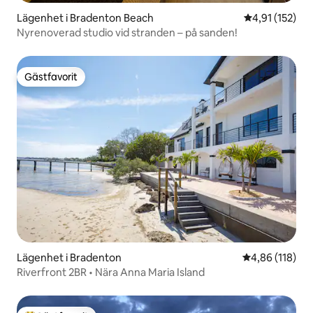
Lägenhet i Bradenton Beach
4,91 av 5 i ge
4,91 (152)
Nyrenoverad studio vid stranden – på sanden!
Gästfavorit
Gästfavorit
Lägenhet i Bradenton
4,86 av 5 i ge
4,86 (118)
Riverfront 2BR • Nära Anna Maria Island