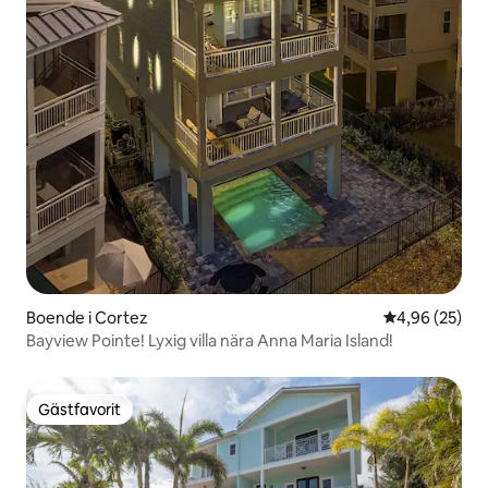
Boende i Cortez
4,96 av 5 i g
4,96 (25)
Bayview Pointe! Lyxig villa nära Anna Maria Island!
Gästfavorit
Gästfavorit