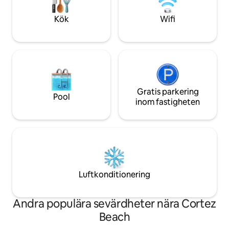
Gnistrande uppvä
med uteservering,
Kök
Wifi
gasolgrill Bekväm till
tre våningarna
Gratis parkering
Pool
inom fastigheten
Luftkonditionering
Andra populära sevärdheter nära Cortez
Beach