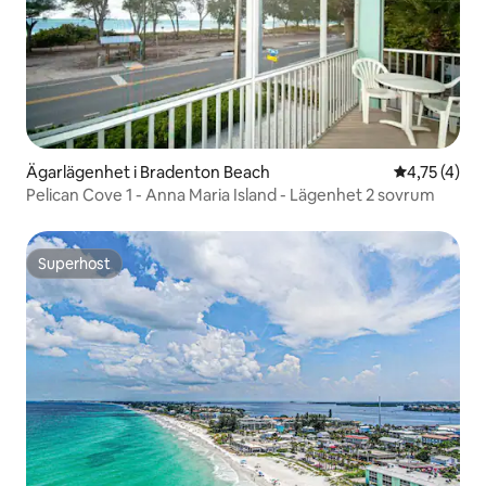
Ägarlägenhet i Bradenton Beach
4,75 av 5 i
4,75 (4)
Pelican Cove 1 - Anna Maria Island - Lägenhet 2 sovrum
Superhost
Superhost