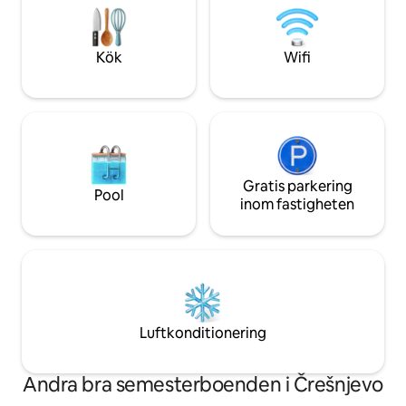
denna förtrollande 
Krapina Neanderthals, Gamla stan i
återuppliva er rela
Varaždin och den spanska conciergen i
Varaždin, som äger rum i augusti.
Kök
Wifi
Gratis parkering
Pool
inom fastigheten
Luftkonditionering
Andra bra semesterboenden i Črešnjevo