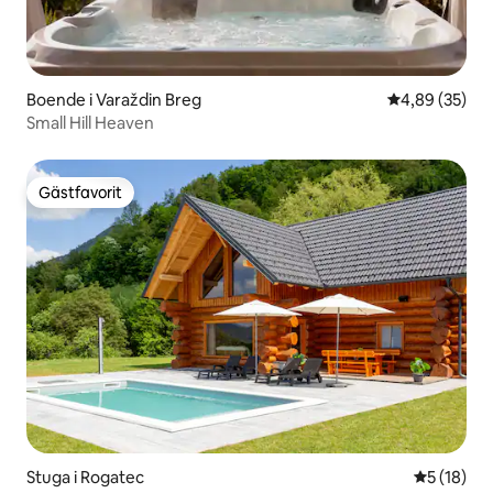
Boende i Varaždin Breg
4,89 av 5 i g
4,89 (35)
Small Hill Heaven
Gästfavorit
Gästfavorit
Stuga i Rogatec
5 av 5 i g
5 (18)