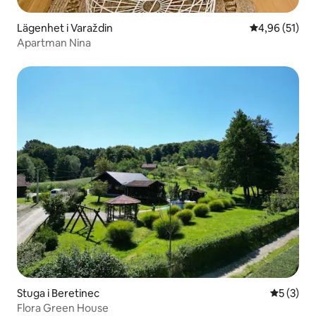
Lägenhet i Varaždin
4,96 av 5 i g
4,96 (51)
Apartman Nina
Stuga i Beretinec
5 av 5 i 
5 (3)
Flora Green House