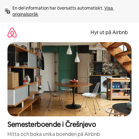
Hoppa
En del information har översatts automatiskt. 
Visa 
till
originalspråk
innehåll
Hyr ut på Airbnb
Semesterboende i Črešnjevo
Hitta och boka unika boenden på Airbnb