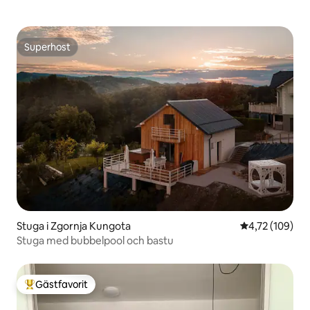
Superhost
Superhost
Stuga i Zgornja Kungota
4,72 av 5 i ge
4,72 (109)
Stuga med bubbelpool och bastu
Gästfavorit
Populär gästfavorit