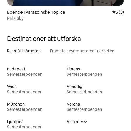
Boende i Varaždinske Toplice
5 av 5 i 
5 (3)
Milla Sky
Destinationer att utforska
Resmål i närheten
Främsta sevärdheterna i närheten
Budapest
Florens
Semesterboenden
Semesterboenden
Wien
Venedig
Semesterboenden
Semesterboenden
München
Verona
Semesterboenden
Semesterboenden
Ljubljana
Visa mer
Semesterboenden