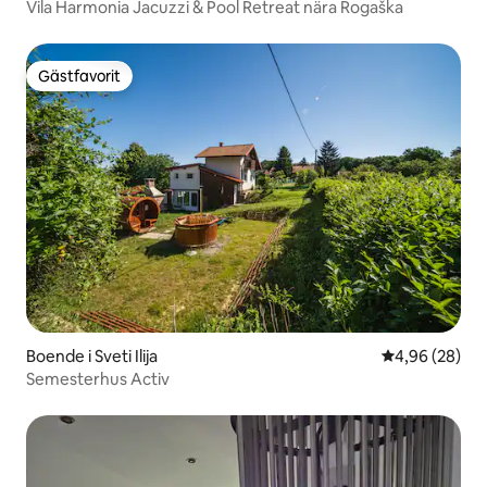
Vila Harmonia Jacuzzi & Pool Retreat nära Rogaška
Gästfavorit
Gästfavorit
Boende i Sveti Ilija
4,96 av 5 i g
4,96 (28)
Semesterhus Activ