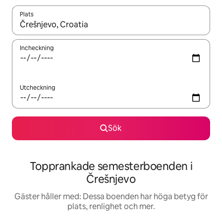
Plats
När resultaten är tillgängliga kan du navigera med upp- och ned
Incheckning
Utcheckning
Sök
Topprankade semesterboenden i
Črešnjevo
Gäster håller med: Dessa boenden har höga betyg för
plats, renlighet och mer.